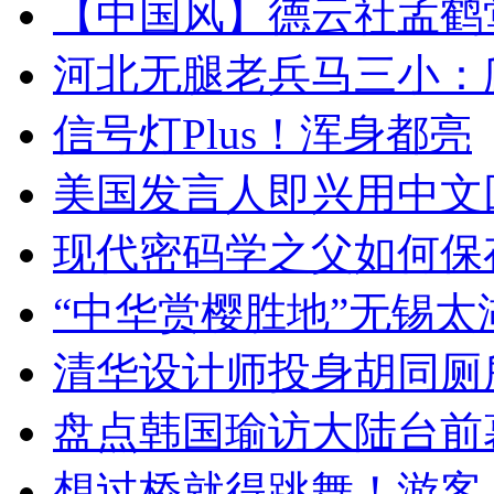
【中国风】德云社孟鹤
河北无腿老兵马三小：爬
信号灯Plus！浑身都亮
美国发言人即兴用中文
现代密码学之父如何保
“中华赏樱胜地”无锡
清华设计师投身胡同厕
盘点韩国瑜访大陆台前
想过桥就得跳舞！游客