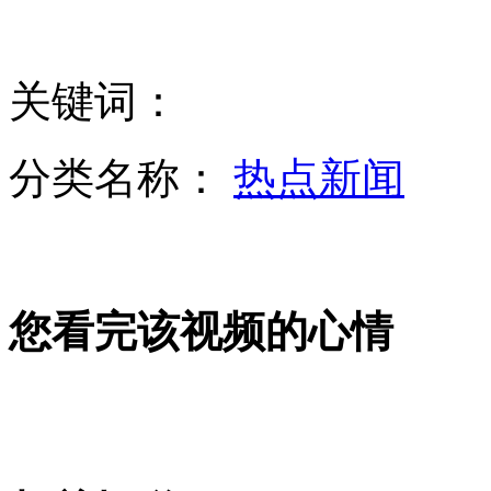
两男子为争夺女友血拼致一人死亡
关键词：
201314领证夫妻闪离速度惊人
分类名称：
热点新闻
疯狂宝马女顶交警疾驰千米被刑拘
您看完该视频的心情
网友编制六大春运购票攻略