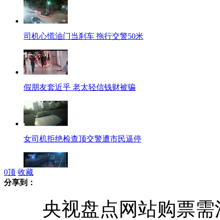
司机心慌油门当刹车 拖行交警50米
假朋友套近乎 老太轻信钱财被骗
女司机拒绝检查顶交警遭市民逼停
0
顶
收藏
分享到：
高速轮胎掉落 后车避让不及翻车
央视盘点网站购票需