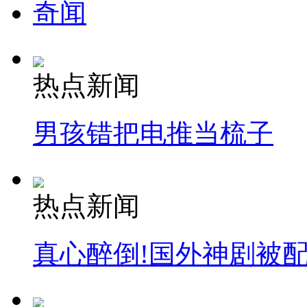
奇闻
热点新闻
男孩错把电推当梳子
热点新闻
真心醉倒!国外神剧被