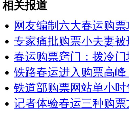
相关报道
广东:政协委员不履职将被“请辞”
网友编制六大春运购票
山西运城恶犬咬伤多人 警民合力深夜将其击毙
专家痛批购票小夫妻被
春运购票窍门：拨冷门
女孩北京地铁殴打老人 痛下狠手拳打脚踢
铁路春运进入购票高峰 1
无痛分娩是否安全 医生回应
铁道部购票网站单小时
外交部：反对强权政治霸凌主义
记者体验春运三种购票
外交部：有关国家言论片面不公正