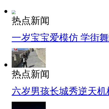
热点新闻
一岁宝宝爱模仿 学街
热点新闻
六岁男孩长城秀逆天机