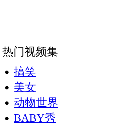
安徽一实载49人客车翻车
走！跟着总书记去植树
热门视频集
消防员救轻生者
花炮节热闹非凡
减压"枕头大战"
搞笑
美女
纽约上演“枕头大战”
动物世界
BABY秀
司机酒驾遇交警 急速倒车逃窜