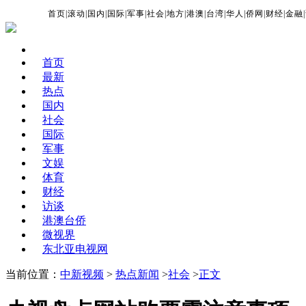
首页
|
滚动
|
国内
|
国际
|
军事
|
社会
|
地方
|
港澳
|
台湾
|
华人
|
侨网
|
财经
|
金融
|
首页
最新
热点
国内
社会
国际
军事
文娱
体育
财经
访谈
港澳台侨
微视界
东北亚电视网
当前位置：
中新视频
>
热点新闻
>
社会
>
正文