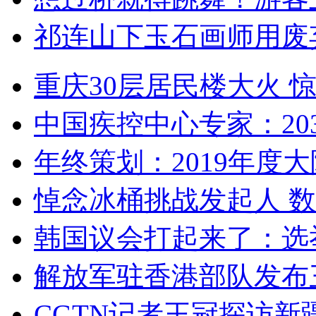
祁连山下玉石画师用废
重庆30层居民楼大火
中国疾控中心专家：203
年终策划：2019年度大陆
悼念冰桶挑战发起人 数百
韩国议会打起来了：选举
解放军驻香港部队发布三
CGTN记者王冠探访新疆