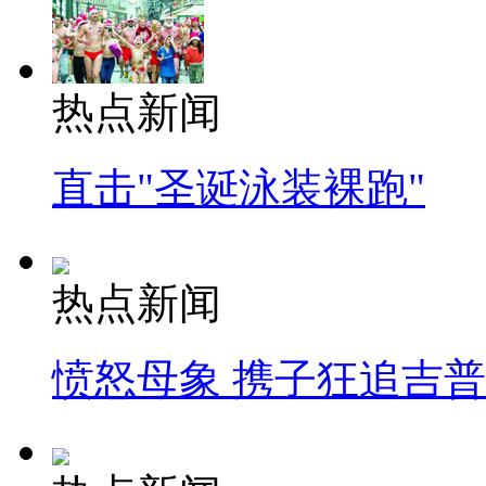
热点新闻
直击"圣诞泳装裸跑"
热点新闻
愤怒母象 携子狂追吉