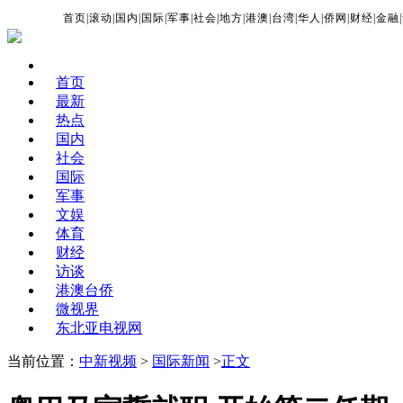
首页
|
滚动
|
国内
|
国际
|
军事
|
社会
|
地方
|
港澳
|
台湾
|
华人
|
侨网
|
财经
|
金融
|
首页
最新
热点
国内
社会
国际
军事
文娱
体育
财经
访谈
港澳台侨
微视界
东北亚电视网
当前位置：
中新视频
>
国际新闻
>
正文