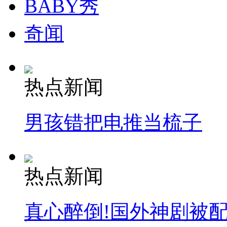
BABY秀
安徽一实载49人客车翻车
奇闻
热点新闻
走！跟着总书记去植树
男孩错把电推当梳子
消防员救轻生者
花炮节热闹非凡
减压"枕头大战"
热点新闻
纽约上演“枕头大战”
真心醉倒!国外神剧被
司机酒驾遇交警 急速倒车逃窜