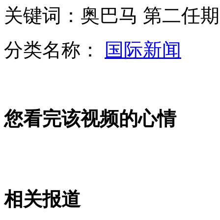
关键词：奥巴马 第二任期
史上"最囧公交站":站名贴在扫把上
分类名称：
国际新闻
老爸的谎言你听得出来吗：别爱得太迟
您看完该视频的心情
张剑任中国足球新掌门 韦迪离任
传韦迪任职汽摩中心主任 记者苦等
相关报道