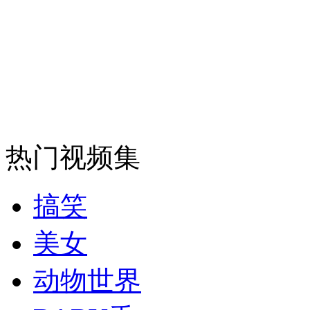
月球陨石每克价格是黄金的30倍
山西运城恶犬咬伤多人 警民合力深夜将其击毙
女孩北京地铁殴打老人 痛下狠手拳打脚踢
热门视频集
无痛分娩是否安全 医生回应
搞笑
外交部：反对强权政治霸凌主义
美女
动物世界
外交部：有关国家言论片面不公正