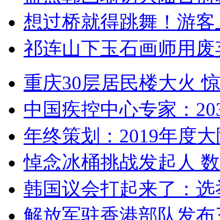
想过桥就得跳舞！游客
祁连山下玉石画师用废
重庆30层居民楼大火
中国疾控中心专家：203
年终策划：2019年度大陆
悼念冰桶挑战发起人 数百
韩国议会打起来了：选举
解放军驻香港部队发布三