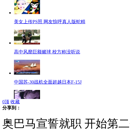
美女上传PS照 网友惊呼真人版蛇精
高中风靡巨额赌球 校方称没听说
中国苏-30战机全面超越日本F-15J
0
顶
收藏
分享到：
男子酒驾被查露丑态 转身跳下河
奥巴马宣誓就职 开始第