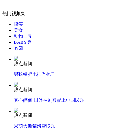
外交部：有关国家言论片面不公正
热门视频集
搞笑
美女
动物世界
安徽一实载49人客车翻车
BABY秀
奇闻
热点新闻
走！跟着总书记去植树
男孩错把电推当梳子
热点新闻
消防员救轻生者
花炮节热闹非凡
减压"枕头大战"
真心醉倒!国外神剧被配上中国民乐
热点新闻
纽约上演“枕头大战”
呆萌大熊猫滑雪取乐