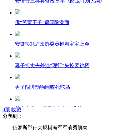
安倍晋三称将修改日本《防卫计划大纲》
俄“芭蕾王子”遭硫酸泼面
安徽“80后”政协委员抱着宝宝上会
妻子抓丈夫外遇"现行"失控要跳楼
男子闯进动物园咬死鸵鸟
朴槿惠邀3万平民参加就职典礼
0
顶
收藏
分享到：
俄罗斯举行大规模海军军演秀肌肉
手机屏太大 司机双手接电话引车祸