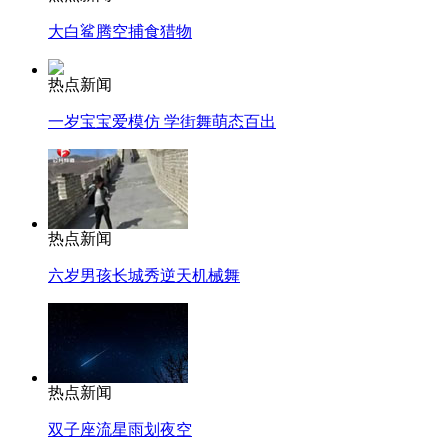
大白鲨腾空捕食猎物
热点新闻
一岁宝宝爱模仿 学街舞萌态百出
热点新闻
六岁男孩长城秀逆天机械舞
热点新闻
双子座流星雨划夜空