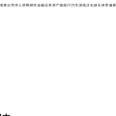
港澳
|
台湾
|
华人
|
侨网
|
财经
|
金融
|
证券
|
房产
|
能源
|
IT
|
汽车
|
游戏
|
文化
|
娱乐
|
体育
|
健康