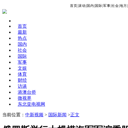
首页
|
滚动
|
国内
|
国际
|
军事
|
社会
|
地方
|
首页
最新
热点
国内
社会
国际
军事
文娱
体育
财经
访谈
港澳台侨
微视界
东北亚电视网
当前位置：
中新视频
>
国际新闻
>
正文