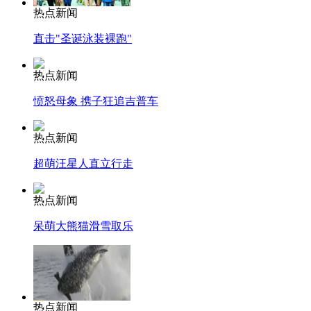
热点新闻
直击"圣诞泳装裸跑"
热点新闻
愤怒母象 携子狂追吉普车
热点新闻
超萌汪星人直立行走
热点新闻
呆萌大熊猫滑雪取乐
热点新闻