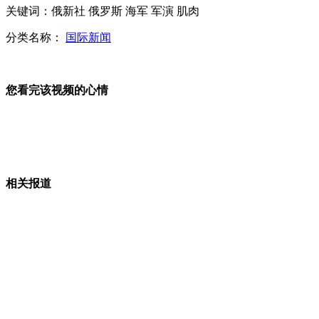
关键词：俄新社 俄罗斯 海军 军演 肌肉
骗拆迁费假离婚后丈夫偷娶“小三”
分类名称：
国际新闻
官员否认举报副市长买官 称被陷害
您看完该视频的心情
山西运城恶犬咬伤多人 警民合力深夜将其击毙
相关报道
女孩北京地铁殴打老人 痛下狠手拳打脚踢
无痛分娩是否安全 医生回应
外交部：反对强权政治霸凌主义