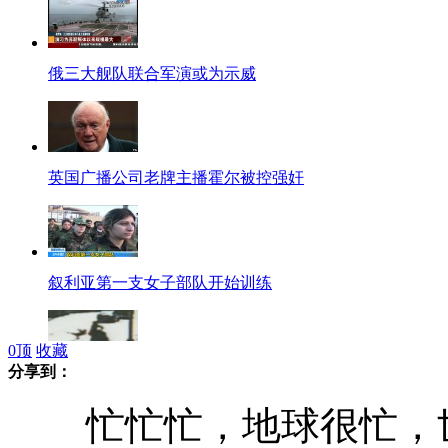
俄三大舰队联合军演或为示威
英国广播公司老牌主播霍尔被控强奸
叙利亚第一支女子部队开始训练
0
顶
收藏
分享到：
台撞倒女童不扶反踹司机:心疼机车
忙忙忙，地球很忙，世