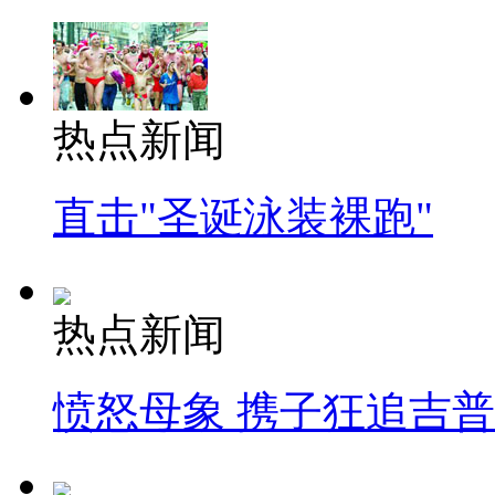
热点新闻
直击"圣诞泳装裸跑"
热点新闻
愤怒母象 携子狂追吉