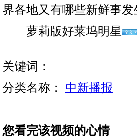
界各地又有哪些新鲜事发
日称中方战机若再进钓岛空域将警示射击
萝莉版好莱坞明星
波音787故障调查:日企或受较大冲击
关键词：
美日铁拳军演 日媒炒作"夺岛作战"
分类名称：
中新播报
村支书开豪车戴圣诞帽带人打砸村民
您看完该视频的心情