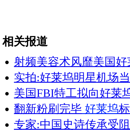
美航天企业宣布小行星采矿计划
山西运城恶犬咬伤多人 警民合力深夜将其击毙
相关报道
女孩北京地铁殴打老人 痛下狠手拳打脚踢
射频美容术风靡美国好
实拍:好莱坞明星机场当
无痛分娩是否安全 医生回应
美国FBI特工拟向好莱
外交部：反对强权政治霸凌主义
翻新粉刷完毕
好莱坞
标
外交部：有关国家言论片面不公正
专家:中国史诗传承受阻