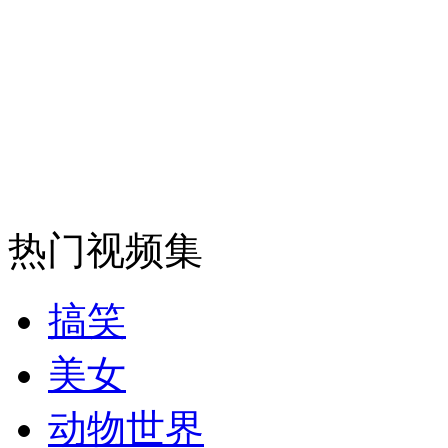
安徽一实载49人客车翻车
走！跟着总书记去植树
消防员救轻生者
花炮节热闹非凡
减压"枕头大战"
热门视频集
搞笑
纽约上演“枕头大战”
美女
司机酒驾遇交警 急速倒车逃窜
动物世界