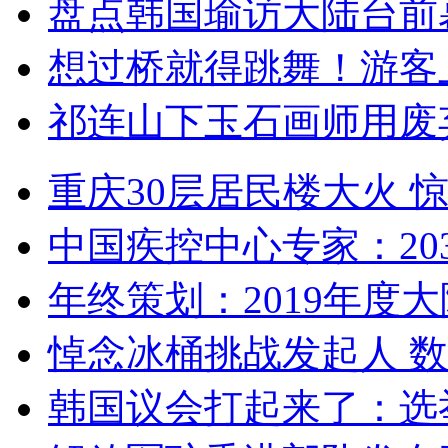
盘点韩国瑜访大陆台前
想过桥就得跳舞！游客
祁连山下玉石画师用废
重庆30层居民楼大火
中国疾控中心专家：203
年终策划：2019年度大陆
悼念冰桶挑战发起人 数百
韩国议会打起来了：选举