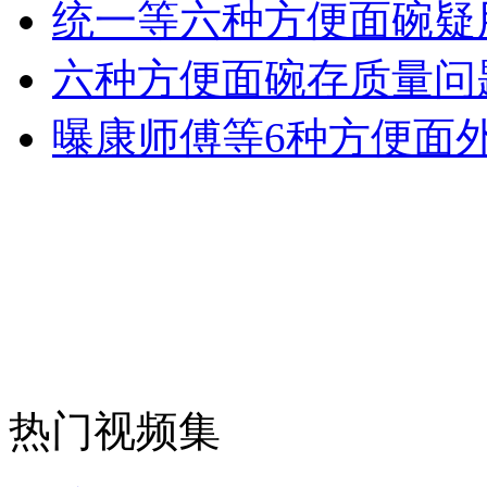
统一等六种方便面碗疑用
安徽一实载49人客车翻车
六种方便面碗存质量问题
曝康师傅等6种方便面外
走！跟着总书记去植树
消防员救轻生者
花炮节热闹非凡
减压"枕头大战"
纽约上演“枕头大战”
热门视频集
司机酒驾遇交警 急速倒车逃窜