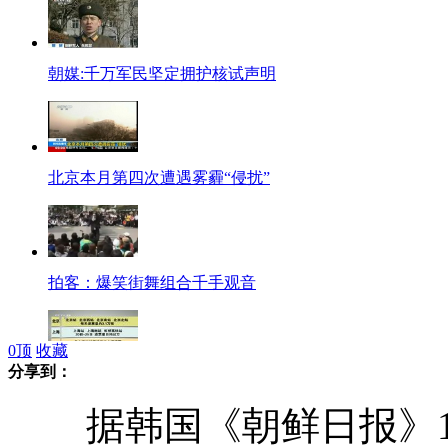
朝媒:千万军民坚定拥护核试声明
北京本月第四次遭遇雾霾“侵扰”
拍客：爆笑街舞组合千手观音
0
顶
收藏
分享到：
春运第2天:退票严重与一票难求并存
据韩国《朝鲜日报》1月