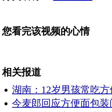
男子痛打女负责人称打的是权力
山西运城恶犬咬伤多人 警民合力深夜将其击毙
您看完该视频的心情
女孩北京地铁殴打老人 痛下狠手拳打脚踢
无痛分娩是否安全 医生回应
相关报道
外交部：反对强权政治霸凌主义
湖南：12岁男孩常吃方
外交部：有关国家言论片面不公正
今麦郎回应方便面包装