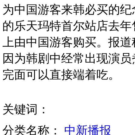
为中国游客来韩必买的纪
北京旅客扮“熊猫”体验春运
的乐天玛特首尔站店去年
上由中国游客购买。报道
美成功试射陆基中段防御拦截导弹
因为韩剧中经常出现演员
完面可以直接端着吃。
中国再进行陆基中段反导拦截试验
关键词：
拍客：春运人在囧途之拥堵车厢
分类名称：
中新播报