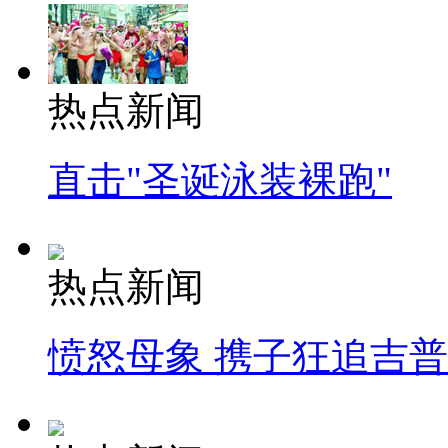
热点新闻
直击"圣诞泳装裸跑"
热点新闻
愤怒母象 携子狂追吉