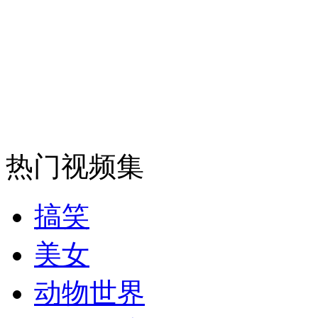
安徽一实载49人客车翻车
走！跟着总书记去植树
热门视频集
消防员救轻生者
花炮节热闹非凡
减压"枕头大战"
搞笑
纽约上演“枕头大战”
美女
动物世界
司机酒驾遇交警 急速倒车逃窜