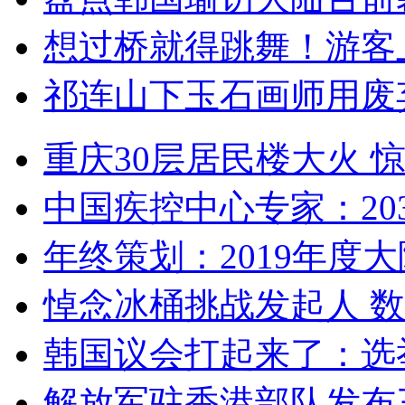
想过桥就得跳舞！游客
祁连山下玉石画师用废
重庆30层居民楼大火
中国疾控中心专家：203
年终策划：2019年度大陆
悼念冰桶挑战发起人 数百
韩国议会打起来了：选举
解放军驻香港部队发布三