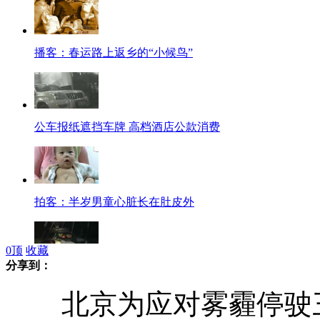
播客：春运路上返乡的“小候鸟”
公车报纸遮挡车牌 高档酒店公款消费
拍客：半岁男童心脏长在肚皮外
0
顶
收藏
分享到：
一客机阿拉木图坠毁 21人全部遇难
北京为应对雾霾停驶三