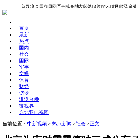
首页
|
滚动
|
国内
|
国际
|
军事
|
社会
|
地方
|
港澳
|
台湾
|
华人
|
侨网
|
财经
|
金融
|
首页
最新
热点
国内
社会
国际
军事
文娱
体育
财经
访谈
港澳台侨
微视界
东北亚电视网
当前位置：
中新视频
>
热点新闻
>
社会
>
正文