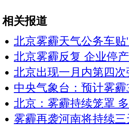
群鸟空中队形千变万化如电脑特技
相关报道
山西运城恶犬咬伤多人 警民合力深夜将其击毙
北京雾霾天气公务车贴
北京雾霾反复 企业停
女孩北京地铁殴打老人 痛下狠手拳打脚踢
北京出现一月内第四次
无痛分娩是否安全 医生回应
中央气象台：预计雾霾
外交部：反对强权政治霸凌主义
北京：雾霾持续笼罩 
外交部：有关国家言论片面不公正
雾霾再袭河南将持续三