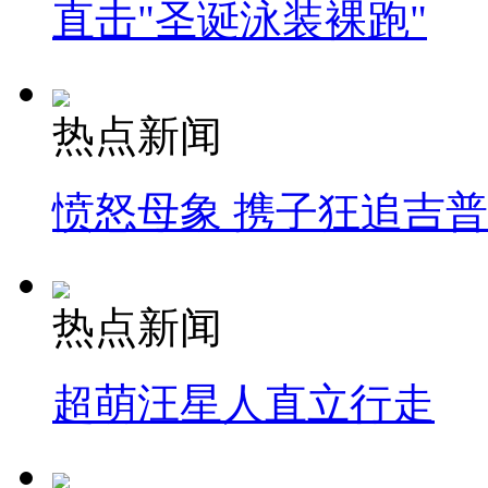
直击"圣诞泳装裸跑"
热点新闻
愤怒母象 携子狂追吉
热点新闻
超萌汪星人直立行走