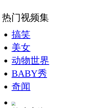
安徽一实载49人客车翻车
热门视频集
搞笑
走！跟着总书记去植树
美女
消防员救轻生者
花炮节热闹非凡
减压"枕头大战"
动物世界
BABY秀
纽约上演“枕头大战”
奇闻
司机酒驾遇交警 急速倒车逃窜