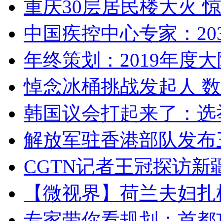
重庆30层居民楼大火
中国疾控中心专家：203
年终策划：2019年度大陆
悼念冰桶挑战发起人 数百
韩国议会打起来了：选举
解放军驻香港部队发布三
CGTN记者王冠探访新疆
【微视界】荷兰夫妇扎根青
专家带你看规划：首都功