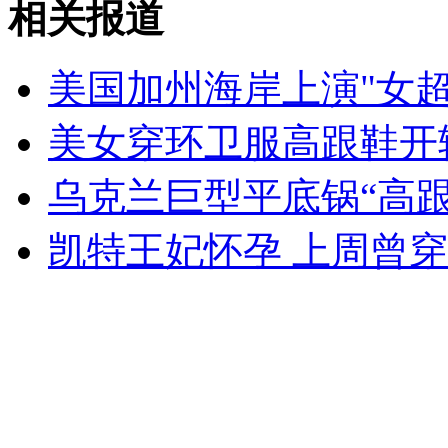
相关报道
专家：美若同意日本修宪 就是自抽嘴巴
美国加州海岸上演"女超
山西运城恶犬咬伤多人 警民合力深夜将其击毙
美女穿环卫服高跟鞋开
乌克兰巨型平底锅“高
女孩北京地铁殴打老人 痛下狠手拳打脚踢
凯特王妃怀孕 上周曾
无痛分娩是否安全 医生回应
外交部：反对强权政治霸凌主义
外交部：有关国家言论片面不公正