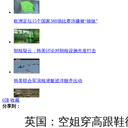
欧洲足坛15个国家380场比赛涉嫌被“操纵”
朝核疑云：韩美讨论对朝核设施先发打击
韩美联合军演核潜艇巡洋舰齐出动
0
顶
收藏
分享到：
朝鲜谴责韩美军演意在发动战争
英国：空姐穿高跟鞋彻