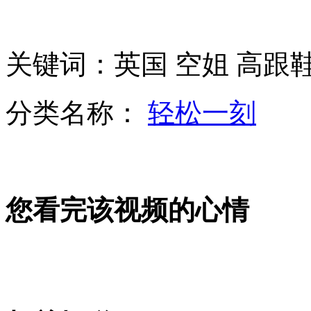
"林来疯"低潮期 林书豪用励志片自勉
关键词：英国 空姐 高跟
海训反潜重头戏直击美日水下动作
分类名称：
轻松一刻
日本拟与美联合生产F35 国产零部件出口
您看完该视频的心情
美国将限制日本随意改造F-35攻击力