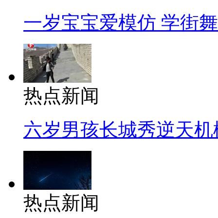
一岁宝宝爱模仿 学街
热点新闻
六岁男孩长城秀逆天机
热点新闻