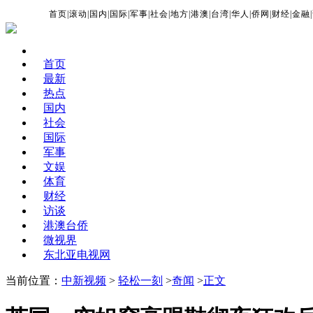
首页
|
滚动
|
国内
|
国际
|
军事
|
社会
|
地方
|
港澳
|
台湾
|
华人
|
侨网
|
财经
|
金融
|
首页
最新
热点
国内
社会
国际
军事
文娱
体育
财经
访谈
港澳台侨
微视界
东北亚电视网
当前位置：
中新视频
>
轻松一刻
>
奇闻
>
正文