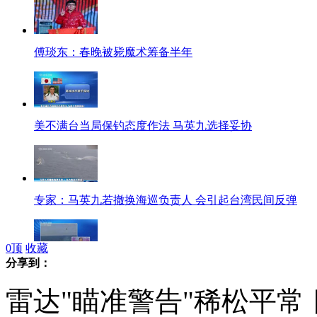
傅琰东：春晚被毙魔术筹备半年
美不满台当局保钓态度作法 马英九选择妥协
专家：马英九若撤换海巡负责人 会引起台湾民间反弹
0
顶
收藏
分享到：
炒作“雷达锁定” 日本为渲染中国威胁论
雷达"瞄准警告"稀松平常