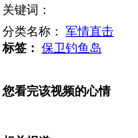
关键词：
马英九要求严控保钓船 台民间保钓受挫
分类名称：
军情直击
文艺女青年为拍照逼停火车
标签：
保卫钓鱼岛
印女子摇滚乐队被批有伤风化 遭解散
您看完该视频的心情
居民家里频被盗 门上贴求饶信
航母"双变单" 美海湾防御起变化