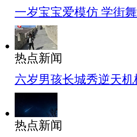
一岁宝宝爱模仿 学街
热点新闻
六岁男孩长城秀逆天机
热点新闻