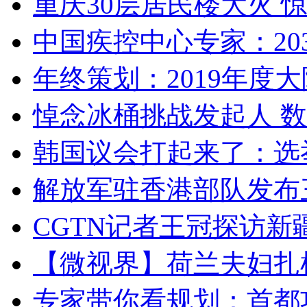
重庆30层居民楼大火
中国疾控中心专家：203
年终策划：2019年度大陆
悼念冰桶挑战发起人 数百
韩国议会打起来了：选举
解放军驻香港部队发布三
CGTN记者王冠探访新疆
【微视界】荷兰夫妇扎根青
专家带你看规划：首都功