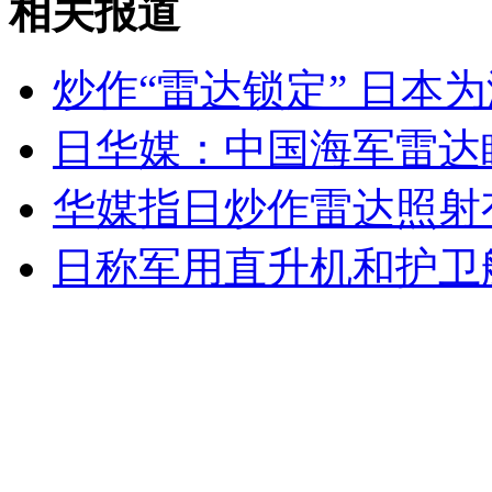
相关报道
山西运城恶犬咬伤多人 警民合力深夜将其击毙
炒作“雷达锁定” 日本
日华媒：中国海军雷达
女孩北京地铁殴打老人 痛下狠手拳打脚踢
华媒指日炒作雷达照射
无痛分娩是否安全 医生回应
日称军用直升机和护卫
外交部：反对强权政治霸凌主义
外交部：有关国家言论片面不公正