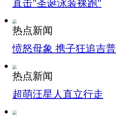
直击"圣诞泳装裸跑"
热点新闻
愤怒母象 携子狂追吉
热点新闻
超萌汪星人直立行走