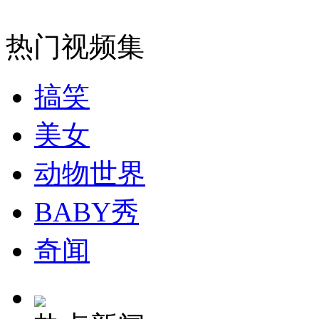
安徽一实载49人客车翻车
热门视频集
搞笑
走！跟着总书记去植树
美女
消防员救轻生者
花炮节热闹非凡
减压"枕头大战"
动物世界
BABY秀
纽约上演“枕头大战”
奇闻
司机酒驾遇交警 急速倒车逃窜