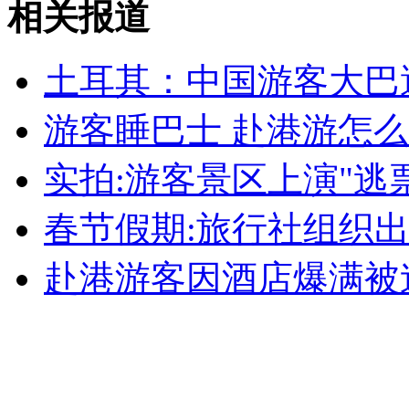
相关报道
山西运城恶犬咬伤多人 警民合力深夜将其击毙
土耳其：中国游客大巴遭
游客睡巴士 赴港游怎
女孩北京地铁殴打老人 痛下狠手拳打脚踢
实拍:游客景区上演"逃
无痛分娩是否安全 医生回应
春节假期:旅行社组织出
外交部：反对强权政治霸凌主义
赴港游客因酒店爆满被
外交部：有关国家言论片面不公正