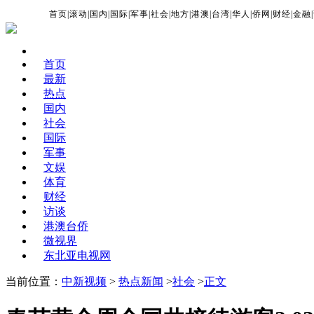
首页
|
滚动
|
国内
|
国际
|
军事
|
社会
|
地方
|
港澳
|
台湾
|
华人
|
侨网
|
财经
|
金融
|
首页
最新
热点
国内
社会
国际
军事
文娱
体育
财经
访谈
港澳台侨
微视界
东北亚电视网
当前位置：
中新视频
>
热点新闻
>
社会
>
正文