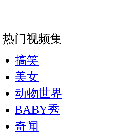
安徽一实载49人客车翻车
热门视频集
走！跟着总书记去植树
搞笑
消防员救轻生者
花炮节热闹非凡
减压"枕头大战"
美女
动物世界
纽约上演“枕头大战”
BABY秀
司机酒驾遇交警 急速倒车逃窜
奇闻