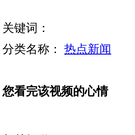
俄将向越交付两艘“基洛”级潜艇
关键词：
南海舰队组织多型舰船演练攻防
分类名称：
热点新闻
美企在俄主导下参与开发争议岛屿
您看完该视频的心情
金正恩携夫人拜谒金正日雕像
韩国防部:朝在更深坑道内进行核试