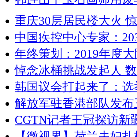
重庆30层居民楼大火
中国疾控中心专家：203
年终策划：2019年度大陆
悼念冰桶挑战发起人 数百
韩国议会打起来了：选举
解放军驻香港部队发布三
CGTN记者王冠探访新疆
【微视界】荷兰夫妇扎根青