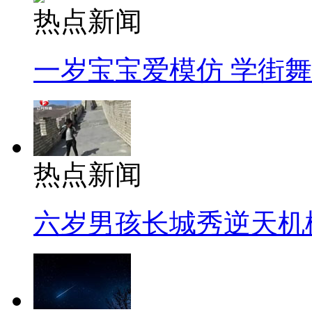
热点新闻
一岁宝宝爱模仿 学街
热点新闻
六岁男孩长城秀逆天机