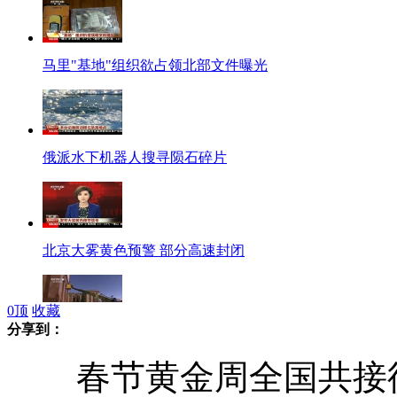
马里"基地"组织欲占领北部文件曝光
俄派水下机器人搜寻陨石碎片
北京大雾黄色预警 部分高速封闭
0
顶
收藏
分享到：
陨石坠落致俄罗斯玻璃短缺
春节黄金周全国共接待游