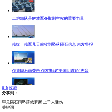
二炮部队是解放军夺取制空权的重要力量
俄媒：俄军几天前收到坠落陨石信息 未发警报
俄遭陨石雨袭击 俄罗斯现"美国阴谋论"声音
0
顶
收藏
分享到：
专家称俄防空系统预警摧毁陨石相当难
罕见陨石雨坠落俄罗斯 上千人受伤
关键词：