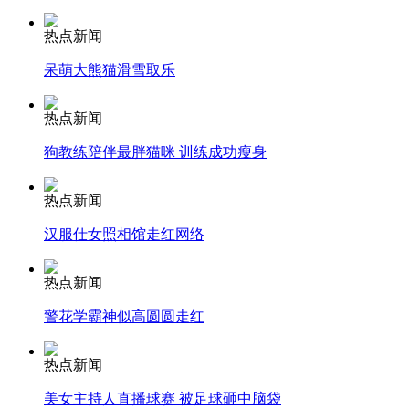
热点新闻
安徽一实载49人客车翻车
呆萌大熊猫滑雪取乐
热点新闻
走！跟着总书记去植树
狗教练陪伴最胖猫咪 训练成功瘦身
热点新闻
消防员救轻生者
花炮节热闹非凡
减压"枕头大战"
汉服仕女照相馆走红网络
热点新闻
纽约上演“枕头大战”
警花学霸神似高圆圆走红
热点新闻
司机酒驾遇交警 急速倒车逃窜
美女主持人直播球赛 被足球砸中脑袋