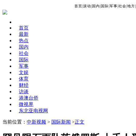
首页
|
滚动
|
国内
|
国际
|
军事
|
社会
|
地方
|
首页
最新
热点
国内
社会
国际
军事
文娱
体育
财经
访谈
港澳台侨
微视界
东北亚电视网
当前位置：
中新视频
>
国际新闻
>
正文