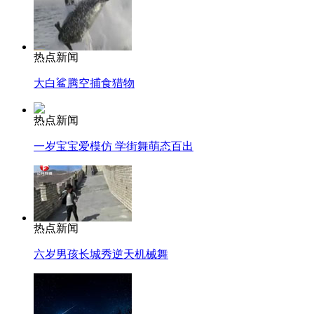
热点新闻
大白鲨腾空捕食猎物
热点新闻
一岁宝宝爱模仿 学街舞萌态百出
热点新闻
六岁男孩长城秀逆天机械舞