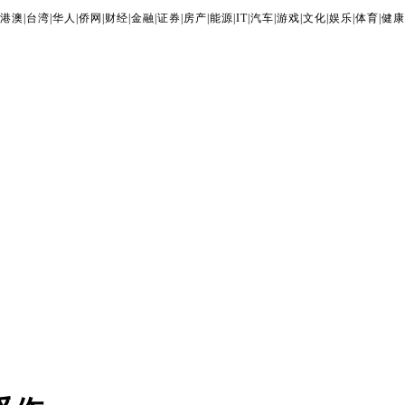
港澳
|
台湾
|
华人
|
侨网
|
财经
|
金融
|
证券
|
房产
|
能源
|
IT
|
汽车
|
游戏
|
文化
|
娱乐
|
体育
|
健康