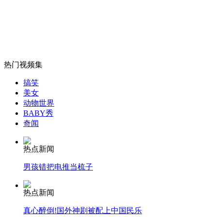
58小时35分 泰国接吻大赛破纪录
山西运城恶犬咬伤多人 警民合力深夜将其击毙
热门视频集
搞笑
女孩北京地铁殴打老人 痛下狠手拳打脚踢
美女
动物世界
BABY秀
无痛分娩是否安全 医生回应
奇闻
热点新闻
外交部：反对强权政治霸凌主义
男孩错把电推当梳子
外交部：有关国家言论片面不公正
热点新闻
真心醉倒!国外神剧被配上中国民乐