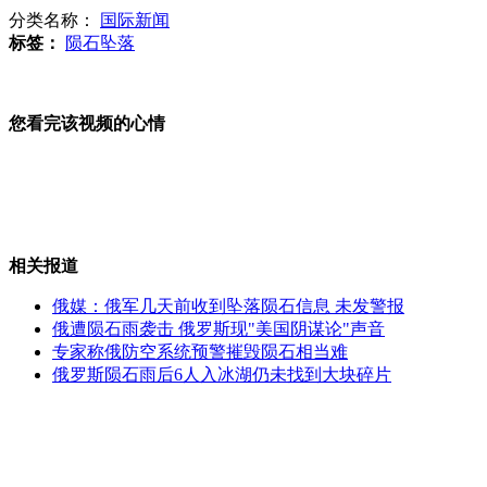
分类名称：
国际新闻
标签：
陨石坠落
安倍再度表达任内完成"修宪"意愿 向美施压
您看完该视频的心情
世界多地女性举行反暴力活动
相关报道
实拍巨大逆戟鲸水族馆内产子
俄媒：俄军几天前收到坠落陨石信息 未发警报
俄遭陨石雨袭击 俄罗斯现"美国阴谋论"声音
专家称俄防空系统预警摧毁陨石相当难
俄罗斯陨石雨后6人入冰湖仍未找到大块碎片
春节不能承受之重:红包"水涨船高"