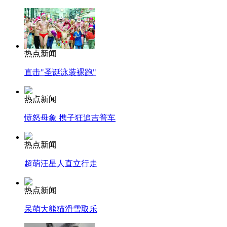
热点新闻
直击"圣诞泳装裸跑"
热点新闻
愤怒母象 携子狂追吉普车
热点新闻
超萌汪星人直立行走
热点新闻
呆萌大熊猫滑雪取乐