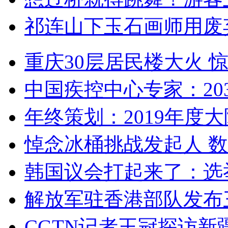
祁连山下玉石画师用废
重庆30层居民楼大火
中国疾控中心专家：203
年终策划：2019年度大陆
悼念冰桶挑战发起人 数百
韩国议会打起来了：选举
解放军驻香港部队发布三
CGTN记者王冠探访新疆