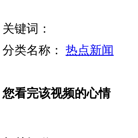
实拍宋祖英"四海同春"美国巡回演唱会
关键词：
南京金陵船厂将承建泰坦尼克2号
分类名称：
热点新闻
野象群连日袭击村寨 母象村中产仔
您看完该视频的心情
实拍艺考现场美女如云 妆容精致
广东中山广场大屏播放不雅视频