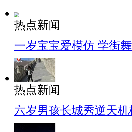
热点新闻
一岁宝宝爱模仿 学街
热点新闻
六岁男孩长城秀逆天机