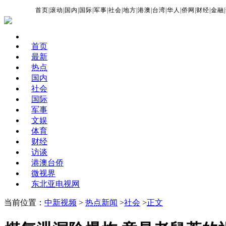
首页
|
滚动
|
国内
|
国际
|
军事
|
社会
|
地方
|
港澳
|
台湾
|
华人
|
侨网
|
财经
|
金融
|
首页
最新
热点
国内
社会
国际
军事
文娱
体育
财经
访谈
港澳台侨
微视界
东北亚电视网
当前位置：
中新视频
>
热点新闻
>
社会
>
正文