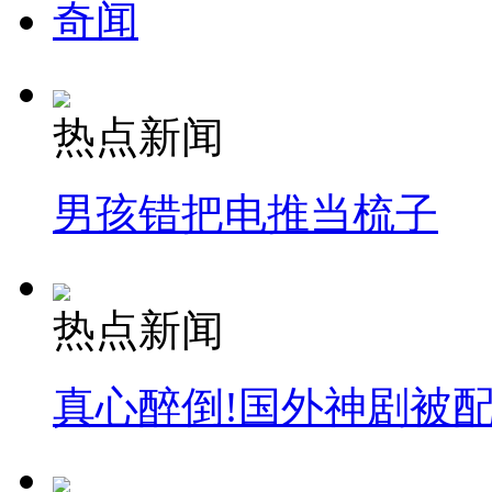
奇闻
热点新闻
男孩错把电推当梳子
热点新闻
真心醉倒!国外神剧被