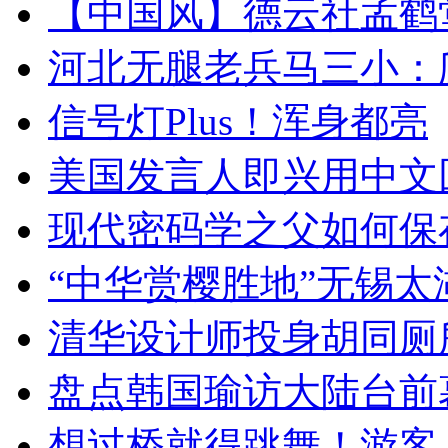
【中国风】德云社孟鹤
河北无腿老兵马三小：爬
信号灯Plus！浑身都亮
美国发言人即兴用中文
现代密码学之父如何保
“中华赏樱胜地”无锡
清华设计师投身胡同厕
盘点韩国瑜访大陆台前
想过桥就得跳舞！游客