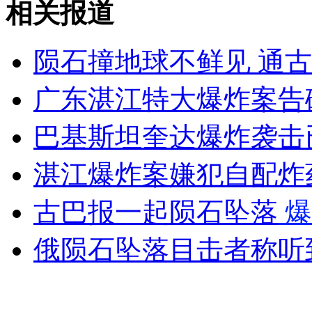
相关报道
山西运城恶犬咬伤多人 警民合力深夜将其击毙
陨石撞地球不鲜见 通
广东湛江特大爆炸案告
女孩北京地铁殴打老人 痛下狠手拳打脚踢
巴基斯坦奎达爆炸袭击
无痛分娩是否安全 医生回应
湛江爆炸案嫌犯自配炸
外交部：反对强权政治霸凌主义
古巴报一起陨石坠落
爆
俄陨石坠落目击者称听
外交部：有关国家言论片面不公正