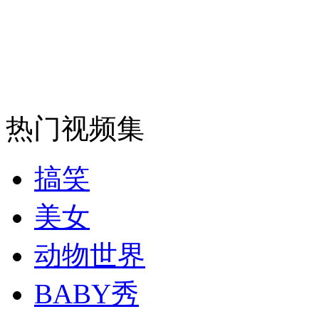
安徽一实载49人客车翻车
走！跟着总书记去植树
热门视频集
消防员救轻生者
花炮节热闹非凡
减压"枕头大战"
搞笑
美女
纽约上演“枕头大战”
动物世界
司机酒驾遇交警 急速倒车逃窜
BABY秀