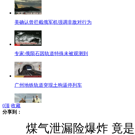
美确认曾拦截俄军机强调非敌对行为
专家:俄陨石因轨道特殊未被观测到
广州地铁轨道突现土狗逼停列车
0
顶
收藏
分享到：
阿尔及利亚:"骑马舞"正宗发源地
煤气泄漏险爆炸 竟是