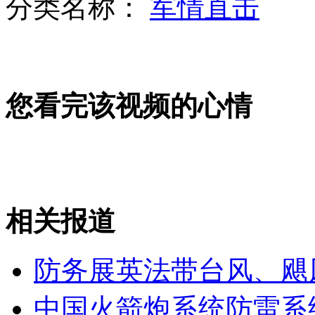
分类名称：
军情直击
美俄售中东进攻武器 中国主打防御市场
您看完该视频的心情
疯狂英语创始人李阳陷家暴风波原委
相关报道
凯特孕后露面 连衣裙尽显好身材
防务展英法带台风、飓
山西运城恶犬咬伤多人 警民合力深夜将其击毙
中国火箭炮系统防雷系