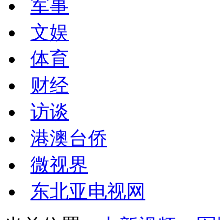
军事
文娱
体育
财经
访谈
港澳台侨
微视界
东北亚电视网