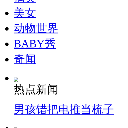
走！跟着总书记去植树
美女
消防员救轻生者
花炮节热闹非凡
减压"枕头大战"
动物世界
BABY秀
纽约上演“枕头大战”
奇闻
司机酒驾遇交警 急速倒车逃窜
热点新闻
男孩错把电推当梳子