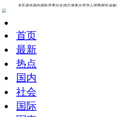
首页
|
滚动
|
国内
|
国际
|
军事
|
社会
|
地方
|
港澳
|
台湾
|
华人
|
侨网
|
财经
|
金融
|
首页
最新
热点
国内
社会
国际