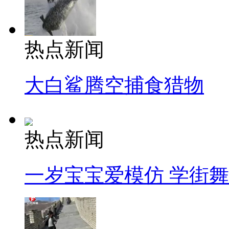
热点新闻
大白鲨腾空捕食猎物
热点新闻
一岁宝宝爱模仿 学街