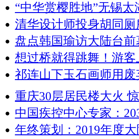
“中华赏樱胜地”无锡
清华设计师投身胡同厕
盘点韩国瑜访大陆台前
想过桥就得跳舞！游客
祁连山下玉石画师用废
重庆30层居民楼大火
中国疾控中心专家：203
年终策划：2019年度大陆