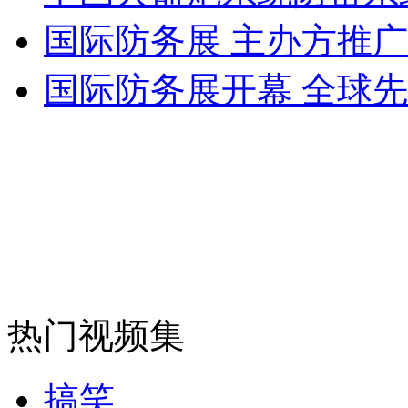
女孩北京地铁殴打老人 痛下狠手拳打脚踢
国际防务展 主办方推
国际防务展开幕 全球先
无痛分娩是否安全 医生回应
外交部：反对强权政治霸凌主义
外交部：有关国家言论片面不公正
安徽一实载49人客车翻车
热门视频集
搞笑