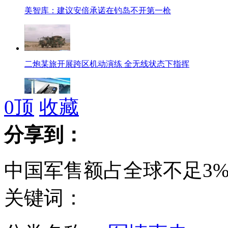
美智库：建议安倍承诺在钓岛不开第一枪
二炮某旅开展跨区机动演练 全无线状态下指挥
0
顶
收藏
长治市长因苯胺泄露事故被提名去职
分享到：
中国军售额占全球不足3%
澳对"苍龙"感兴趣 日献技术联手制衡中国？
关键词：
美拒与华合作生产战舰 忧宙斯盾被破解