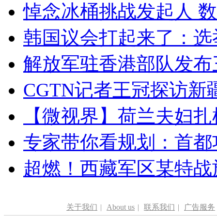
悼念冰桶挑战发起人 数百
韩国议会打起来了：选举
解放军驻香港部队发布三
CGTN记者王冠探访新疆
【微视界】荷兰夫妇扎根青
专家带你看规划：首都功
超燃！西藏军区某特战
关于我们
|
About us
|
联系我们
|
广告服务