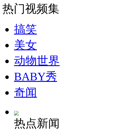
日专家称安倍“认真考虑”访华
热门视频集
山西运城恶犬咬伤多人 警民合力深夜将其击毙
搞笑
美女
女孩北京地铁殴打老人 痛下狠手拳打脚踢
动物世界
BABY秀
无痛分娩是否安全 医生回应
奇闻
外交部：反对强权政治霸凌主义
外交部：有关国家言论片面不公正
热点新闻