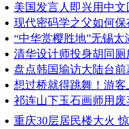
美国发言人即兴用中文
现代密码学之父如何保
“中华赏樱胜地”无锡
清华设计师投身胡同厕
盘点韩国瑜访大陆台前
想过桥就得跳舞！游客
祁连山下玉石画师用废
重庆30层居民楼大火