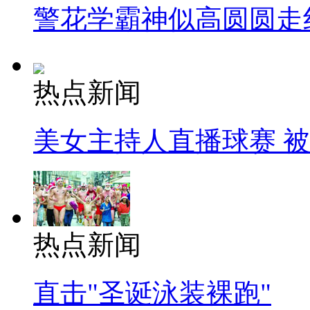
警花学霸神似高圆圆走
热点新闻
美女主持人直播球赛 
热点新闻
直击"圣诞泳装裸跑"