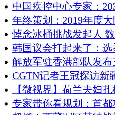
中国疾控中心专家：203
年终策划：2019年度大陆
悼念冰桶挑战发起人 数百
韩国议会打起来了：选举
解放军驻香港部队发布三
CGTN记者王冠探访新疆
【微视界】荷兰夫妇扎根青
专家带你看规划：首都功