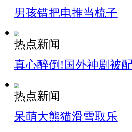
男孩错把电推当梳子
安徽一实载49人客车翻车
热点新闻
走！跟着总书记去植树
真心醉倒!国外神剧被
消防员救轻生者
花炮节热闹非凡
减压"枕头大战"
热点新闻
纽约上演“枕头大战”
呆萌大熊猫滑雪取乐
司机酒驾遇交警 急速倒车逃窜