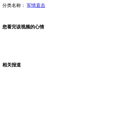
分类名称：
军情直击
美媒称中国造船业邀煤企联合军售被拒
您看完该视频的心情
中国武器出口存短板 出口武器国产化率需提高
相关报道
新型潜艇在东海成功引爆来袭鱼雷突破封锁
中国军售额占全球不足3% 与美俄尚有差距