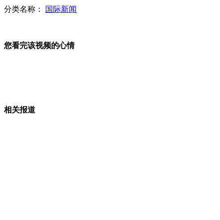
分类名称：
国际新闻
中国新武器亮相防务展 非为震慑他国
您看完该视频的心情
中国武器高调亮相中东防务展 竞争力胜美俄
相关报道
美媒称中国造船业邀煤企联合军售被拒
中国武器出口存短板 出口武器国产化率需提高