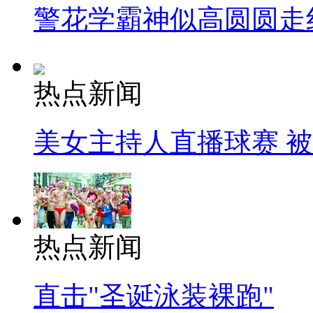
警花学霸神似高圆圆走
热点新闻
美女主持人直播球赛 
热点新闻
直击"圣诞泳装裸跑"