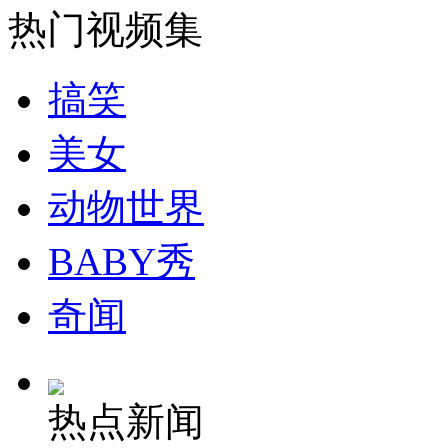
新型潜艇在东海成功引爆来袭鱼雷突破封锁
热门视频集
山西运城恶犬咬伤多人 警民合力深夜将其击毙
搞笑
美女
女孩北京地铁殴打老人 痛下狠手拳打脚踢
动物世界
BABY秀
无痛分娩是否安全 医生回应
奇闻
外交部：反对强权政治霸凌主义
外交部：有关国家言论片面不公正
热点新闻