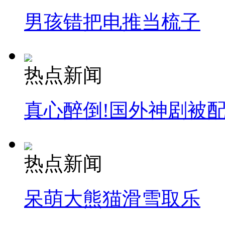
男孩错把电推当梳子
安徽一实载49人客车翻车
热点新闻
走！跟着总书记去植树
真心醉倒!国外神剧被
消防员救轻生者
花炮节热闹非凡
减压"枕头大战"
热点新闻
纽约上演“枕头大战”
呆萌大熊猫滑雪取乐
司机酒驾遇交警 急速倒车逃窜