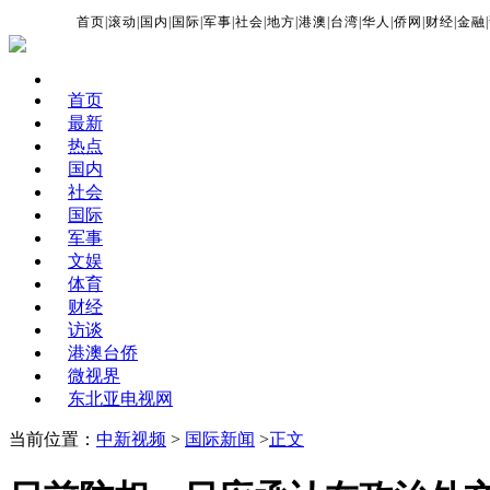
首页
|
滚动
|
国内
|
国际
|
军事
|
社会
|
地方
|
港澳
|
台湾
|
华人
|
侨网
|
财经
|
金融
|
首页
最新
热点
国内
社会
国际
军事
文娱
体育
财经
访谈
港澳台侨
微视界
东北亚电视网
当前位置：
中新视频
>
国际新闻
>
正文