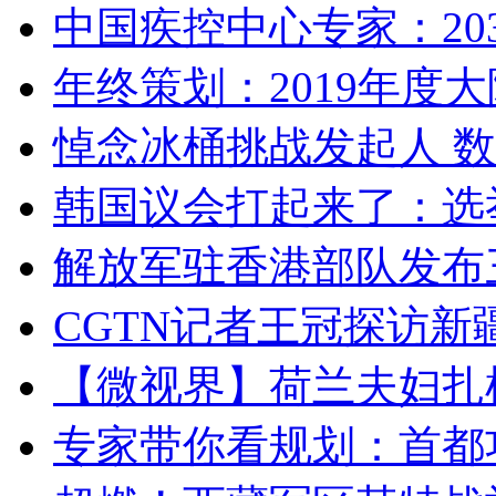
中国疾控中心专家：203
年终策划：2019年度大陆
悼念冰桶挑战发起人 数百
韩国议会打起来了：选举
解放军驻香港部队发布三
CGTN记者王冠探访新疆
【微视界】荷兰夫妇扎根青
专家带你看规划：首都功