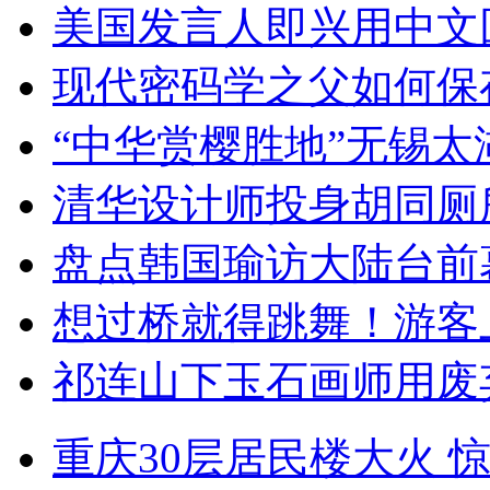
美国发言人即兴用中文
现代密码学之父如何保
“中华赏樱胜地”无锡
清华设计师投身胡同厕
盘点韩国瑜访大陆台前
想过桥就得跳舞！游客
祁连山下玉石画师用废
重庆30层居民楼大火