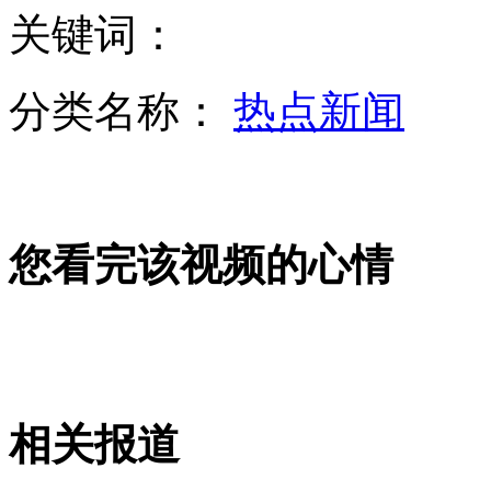
云南墨江4.8级地震致5000余人受灾
关键词：
分类名称：
热点新闻
外交部:中国政府坚决反对网络攻击行为
记者靠敲诈获利 最高1月挣2辆车
您看完该视频的心情
徐峥20年前做发模青涩照曝光
实拍：台湾公路上野鹿惊撞轿车
相关报道