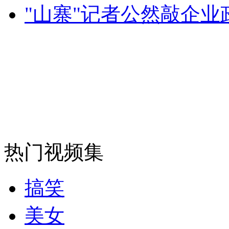
山西运城恶犬咬伤多人 警民合力深夜将其击毙
"山寨"记者公然敲企业
女孩北京地铁殴打老人 痛下狠手拳打脚踢
无痛分娩是否安全 医生回应
外交部：反对强权政治霸凌主义
热门视频集
外交部：有关国家言论片面不公正
搞笑
美女
安徽一实载49人客车翻车