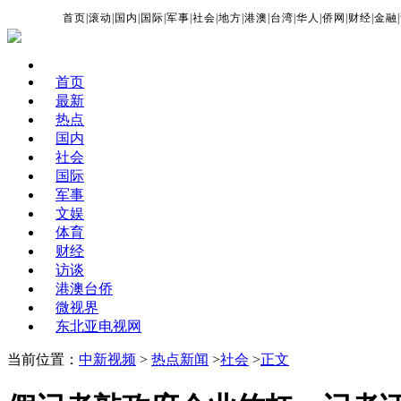
首页
|
滚动
|
国内
|
国际
|
军事
|
社会
|
地方
|
港澳
|
台湾
|
华人
|
侨网
|
财经
|
金融
|
首页
最新
热点
国内
社会
国际
军事
文娱
体育
财经
访谈
港澳台侨
微视界
东北亚电视网
当前位置：
中新视频
>
热点新闻
>
社会
>
正文