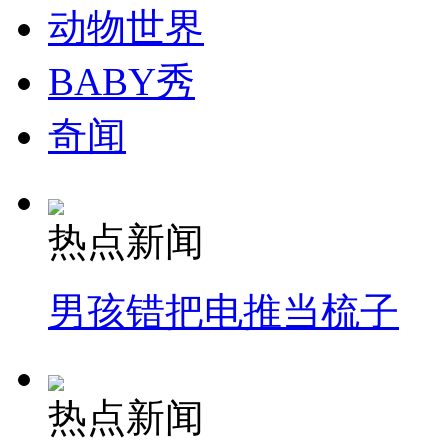
动物世界
BABY秀
走！跟着总书记去植树
奇闻
消防员救轻生者
花炮节热闹非凡
减压"枕头大战"
热点新闻
纽约上演“枕头大战”
男孩错把电推当梳子
司机酒驾遇交警 急速倒车逃窜
热点新闻