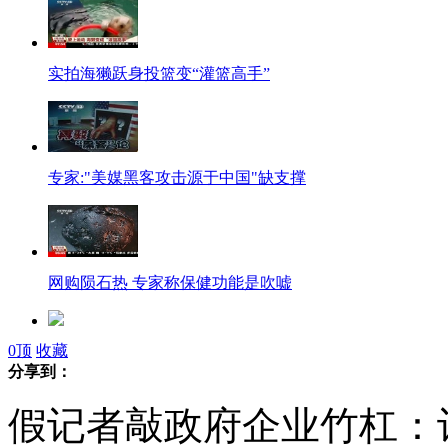
实拍海獭跃身投篮变“灌篮高手”
专家:"美媒黑客攻击源于中国"缺支撑
网购陨石热 专家称保健功能是吹嘘
0
顶
收藏
女子微博炫“赤脚酒驾”
分享到：
假记者敲政府企业竹杠：