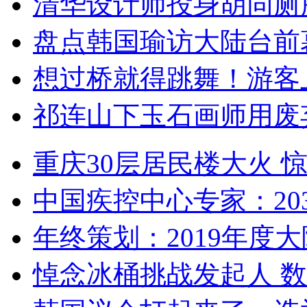
清华设计师投身胡同厕
盘点韩国瑜访大陆台前
想过桥就得跳舞！游客
祁连山下玉石画师用废
重庆30层居民楼大火
中国疾控中心专家：203
年终策划：2019年度大陆
悼念冰桶挑战发起人 数百