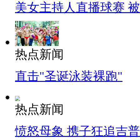
美女主持人直播球赛 
热点新闻
直击"圣诞泳装裸跑"
热点新闻
愤怒母象 携子狂追吉