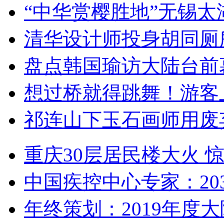
“中华赏樱胜地”无锡
清华设计师投身胡同厕
盘点韩国瑜访大陆台前
想过桥就得跳舞！游客
祁连山下玉石画师用废
重庆30层居民楼大火
中国疾控中心专家：203
年终策划：2019年度大陆