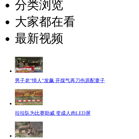
分类浏览
大家都在看
最新视频
男子老"情人"发飙 开煤气再刀伤原配妻子
拉拉队为比赛助威 变成人肉LED屏