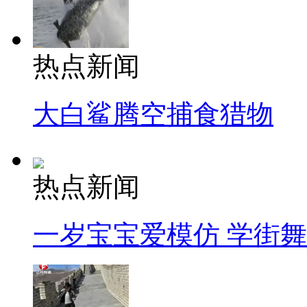
热点新闻
大白鲨腾空捕食猎物
热点新闻
一岁宝宝爱模仿 学街