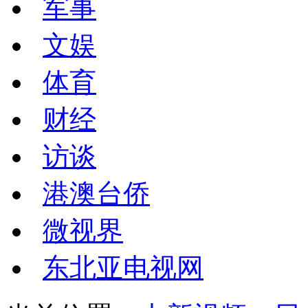
军事
文娱
体育
财经
访谈
港澳台侨
微视界
东北亚电视网