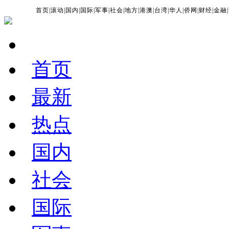
首页
|
滚动
|
国内
|
国际
|
军事
|
社会
|
地方
|
港澳
|
台湾
|
华人
|
侨网
|
财经
|
金融
|
首页
最新
热点
国内
社会
国际