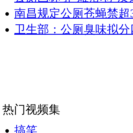
女孩北京地铁殴打老人 痛下狠手拳打脚踢
南昌规定公厕苍蝇禁超
卫生部：公厕臭味拟分
无痛分娩是否安全 医生回应
外交部：反对强权政治霸凌主义
外交部：有关国家言论片面不公正
安徽一实载49人客车翻车
热门视频集
搞笑