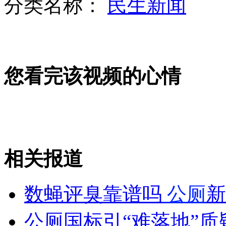
分类名称：
民生新闻
刀锋战士获保释 民众称"有钱就可以胡来"
您看完该视频的心情
印度爆炸现场引发市民强烈好奇心出门围观
相关报道
印度多个城市进入高度戒备状态
数蝇评臭靠谱吗
公厕
新
山西运城恶犬咬伤多人 警民合力深夜将其击毙
公厕国标引“难落地”质