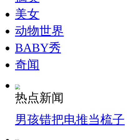
走！跟着总书记去植树
美女
消防员救轻生者
花炮节热闹非凡
减压"枕头大战"
动物世界
BABY秀
纽约上演“枕头大战”
奇闻
司机酒驾遇交警 急速倒车逃窜
热点新闻
男孩错把电推当梳子