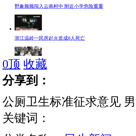
野象频频闯入云南村中 附近小学危险重重
浙江温岭一民房起火造成8人死亡
0
顶
收藏
陈水扁夫妇被裁各执行20年徒刑
分享到：
公厕卫生标准征求意见 男
英主权债务评级35年来首遭下调
关键词：
云南楚雄重旱 150天无有效降雨