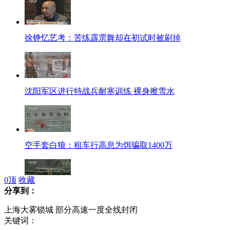
徐铮忆艺考：苦练霹雳舞却在初试时被刷掉
沈阳军区进行特战兵耐寒训练 裸身擦雪水
空手套白狼：租车行高息为饵骗取1400万
0
顶
收藏
分享到：
美国警长语出惊人 称枪支管控引战争
上海大雾锁城 部分高速一度全线封闭
关键词：