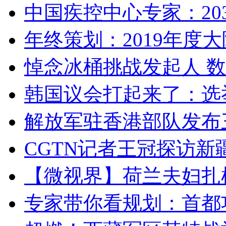
中国疾控中心专家：203
年终策划：2019年度大陆
悼念冰桶挑战发起人 数百
韩国议会打起来了：选举
解放军驻香港部队发布三
CGTN记者王冠探访新疆
【微视界】荷兰夫妇扎根青
专家带你看规划：首都功