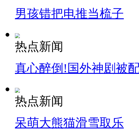
男孩错把电推当梳子
安徽一实载49人客车翻车
热点新闻
走！跟着总书记去植树
真心醉倒!国外神剧被
消防员救轻生者
花炮节热闹非凡
减压"枕头大战"
热点新闻
纽约上演“枕头大战”
呆萌大熊猫滑雪取乐
司机酒驾遇交警 急速倒车逃窜