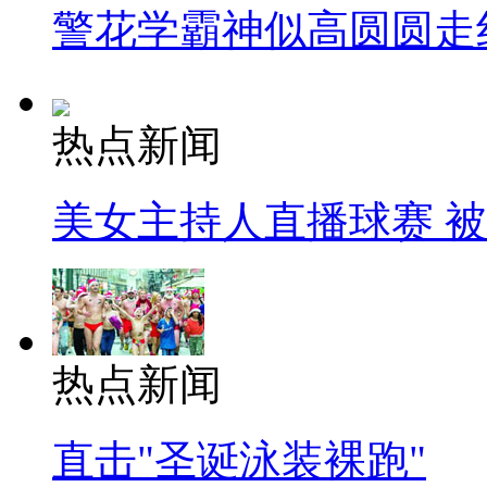
警花学霸神似高圆圆走
热点新闻
美女主持人直播球赛 
热点新闻
直击"圣诞泳装裸跑"