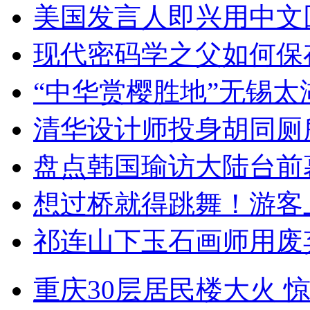
美国发言人即兴用中文
现代密码学之父如何保
“中华赏樱胜地”无锡
清华设计师投身胡同厕
盘点韩国瑜访大陆台前
想过桥就得跳舞！游客
祁连山下玉石画师用废
重庆30层居民楼大火