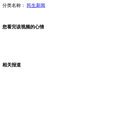
分类名称：
民生新闻
2011年城市过半地下水质为较差到极差
您看完该视频的心情
潍坊灌污形成产业链 打井队每年收入数十万
相关报道
云南大部连续四年发生严重旱情
"三马"网上卖保险获批 针对互联网开发新险种