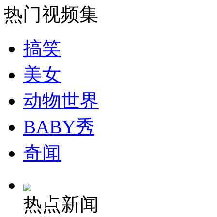
公厕卫生标准征求意见 男女厕位比例宜为1：2
热门视频集
山西运城恶犬咬伤多人 警民合力深夜将其击毙
搞笑
美女
女孩北京地铁殴打老人 痛下狠手拳打脚踢
动物世界
BABY秀
无痛分娩是否安全 医生回应
奇闻
外交部：反对强权政治霸凌主义
外交部：有关国家言论片面不公正
热点新闻