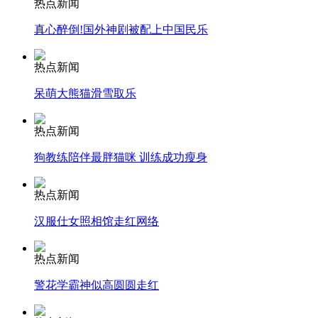
热点新闻
真心醉倒!国外神剧被配上中国民乐
安徽一实载49人客车翻车
热点新闻
呆萌大熊猫滑雪取乐
走！跟着总书记去植树
热点新闻
狗教练陪伴最胖猫咪 训练成功瘦身
消防员救轻生者
花炮节热闹非凡
减压"枕头大战"
热点新闻
汉服仕女照相馆走红网络
纽约上演“枕头大战”
热点新闻
警花学霸神似高圆圆走红
司机酒驾遇交警 急速倒车逃窜