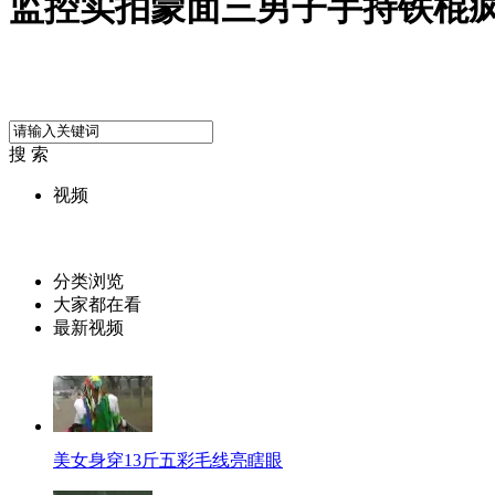
监控实拍蒙面三男子手持铁棍
搜 索
视频
分类浏览
大家都在看
最新视频
美女身穿13斤五彩毛线亮瞎眼