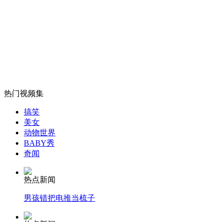
美欲封存4艘核动力航母 封存航母可随时入役
山西运城恶犬咬伤多人 警民合力深夜将其击毙
女孩北京地铁殴打老人 痛下狠手拳打脚踢
热门视频集
搞笑
美女
无痛分娩是否安全 医生回应
动物世界
BABY秀
奇闻
外交部：反对强权政治霸凌主义
热点新闻
外交部：有关国家言论片面不公正
男孩错把电推当梳子