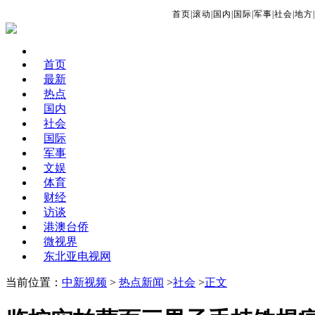
首页
|
滚动
|
国内
|
国际
|
军事
|
社会
|
地方
|
首页
最新
热点
国内
社会
国际
军事
文娱
体育
财经
访谈
港澳台侨
微视界
东北亚电视网
当前位置：
中新视频
>
热点新闻
>
社会
>
正文