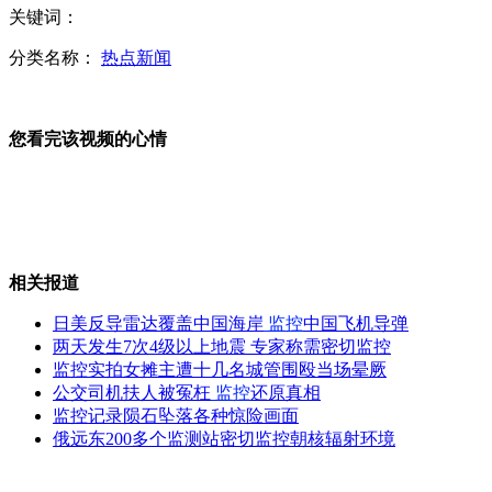
关键词：
宋忠平：越南在南海军事部署"陆守海进"
分类名称：
热点新闻
您看完该视频的心情
越南部署先进反舰导弹 要对准谁？
宋忠平：俄罗斯进军南海 为兜售武器
相关报道
日美反导雷达覆盖中国海岸
监控
中国飞机导弹
两天发生7次4级以上地震 专家称需密切监控
监控实拍女摊主遭十几名城管围殴当场晕厥
越南部署最先进岸基反舰导弹
公交司机扶人被冤枉
监控
还原真相
监控记录陨石坠落各种惊险画面
俄远东200多个监测站密切监控朝核辐射环境