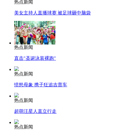
热点新闻
美女主持人直播球赛 被足球砸中脑袋
热点新闻
直击"圣诞泳装裸跑"
热点新闻
愤怒母象 携子狂追吉普车
热点新闻
超萌汪星人直立行走
热点新闻