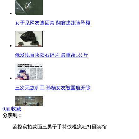
女子见网友遭囚禁 翻窗逃跑险坠楼
俄发现百块陨石碎片 最重超1公斤
三次无故旷工 孙杨女友被国航开除
0
顶
收藏
分享到：
浙江东阳红木家具销量逆市上扬
监控实拍蒙面三男子手持铁棍疯狂打砸宾馆