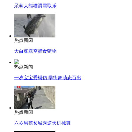
呆萌大熊猫滑雪取乐
热点新闻
大白鲨腾空捕食猎物
热点新闻
一岁宝宝爱模仿 学街舞萌态百出
热点新闻
六岁男孩长城秀逆天机械舞