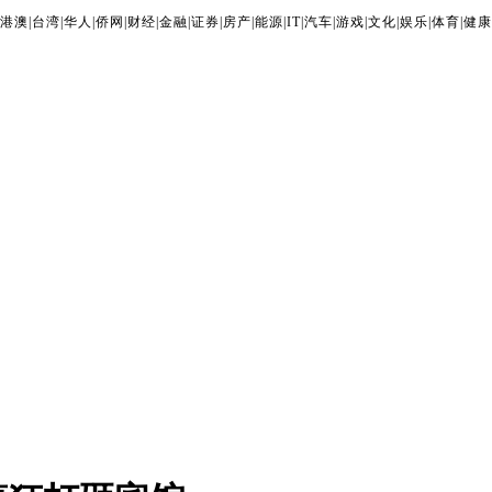
港澳
|
台湾
|
华人
|
侨网
|
财经
|
金融
|
证券
|
房产
|
能源
|
IT
|
汽车
|
游戏
|
文化
|
娱乐
|
体育
|
健康