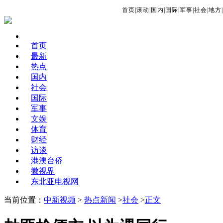
首页
|
滚动
|
国内
|
国际
|
军事
|
社会
|
地方
|
首页
最新
热点
国内
社会
国际
军事
文娱
体育
财经
访谈
港澳台侨
微视界
东北亚电视网
当前位置：
中新视频
>
热点新闻
>
社会
>
正文