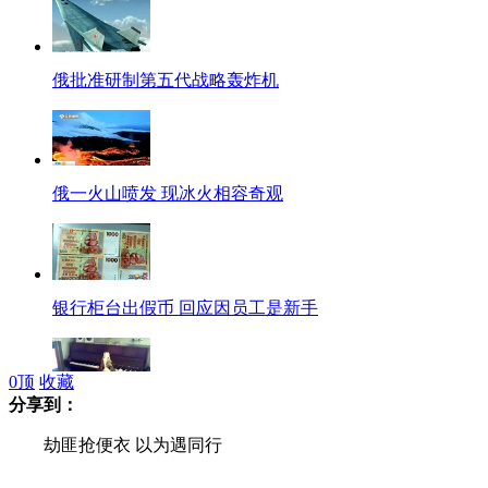
俄批准研制第五代战略轰炸机
俄一火山喷发 现冰火相容奇观
银行柜台出假币 回应因员工是新手
0
顶
收藏
分享到：
超有才狗狗自弹自唱沉浸其中
劫匪抢便衣 以为遇同行