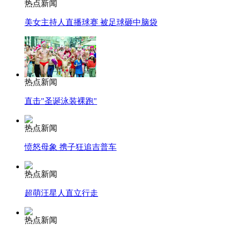
热点新闻
美女主持人直播球赛 被足球砸中脑袋
热点新闻
直击"圣诞泳装裸跑"
热点新闻
愤怒母象 携子狂追吉普车
热点新闻
超萌汪星人直立行走
热点新闻