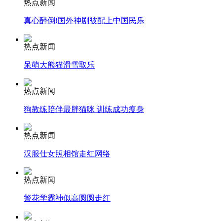
热点新闻
真心醉倒!国外神剧被配上中国民乐
安徽一实载49人客车翻车
热点新闻
呆萌大熊猫滑雪取乐
走！跟着总书记去植树
热点新闻
狗教练陪伴最胖猫咪 训练成功瘦身
消防员救轻生者
花炮节热闹非凡
减压"枕头大战"
热点新闻
汉服仕女照相馆走红网络
纽约上演“枕头大战”
热点新闻
警花学霸神似高圆圆走红
司机酒驾遇交警 急速倒车逃窜