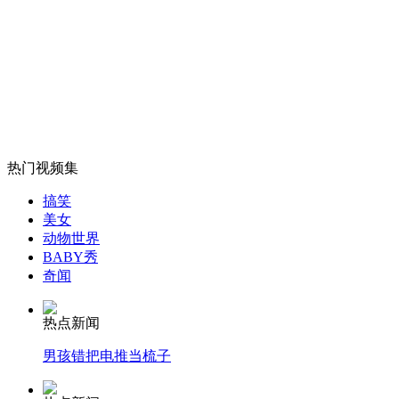
委或将于30天内重新举行大选
山西运城恶犬咬伤多人 警民合力深夜将其击毙
女孩北京地铁殴打老人 痛下狠手拳打脚踢
热门视频集
搞笑
美女
无痛分娩是否安全 医生回应
动物世界
BABY秀
奇闻
外交部：反对强权政治霸凌主义
热点新闻
外交部：有关国家言论片面不公正
男孩错把电推当梳子