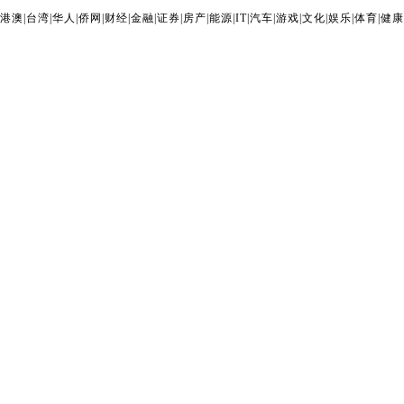
港澳
|
台湾
|
华人
|
侨网
|
财经
|
金融
|
证券
|
房产
|
能源
|
IT
|
汽车
|
游戏
|
文化
|
娱乐
|
体育
|
健康