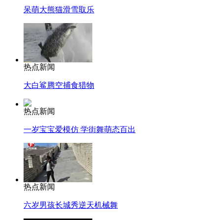
呆萌大熊猫滑雪取乐
热点新闻
大白鲨腾空捕食猎物
热点新闻
一岁宝宝爱模仿 学街舞萌态百出
热点新闻
六岁男孩长城秀逆天机械舞