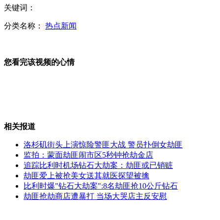
关键词：
古巴民众悼念查韦斯 文艺演出被取消
分类名称：
热点新闻
您看完该视频的心情
少年发明测癌试纸 准确率超90%
巴西秘鲁等拉美国家对查韦斯逝世表示惋惜
相关报道
洛杉矶街头上演惊险警匪大战 警员扑倒女劫匪
监拍：蒙面劫匪闹市区5秒钟抢劫金店
追踪比利时机场钻石大劫案：劫匪或已销赃
委内瑞拉民众在医院和广场聚集悼念查韦斯
劫匪爱上被抢美女送其就医探望被擒
比利时爆"钻石大劫案":8名劫匪抢10公斤钻石
劫匪抢劫商店遭暴打 当场大哭店主反安慰