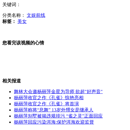
关键词：
记者调查:美白面膜含荧光剂或致癌
分类名称：
文娱前线
标签：
美女
沈阳遭遇年后最大浓雾
您看完该视频的心情
实拍小胖宝宝听谈吉他 困到头点地
相关报道
舞林大会邀杨丽萍金星为导师 欲超"好声音"
杨丽萍收官之作《孔雀》惊艳亮相
玉树州长：灾后重建总体质量没问题
杨丽萍收官之作《孔雀》将首演
杨丽萍称将“息舞” 13岁外甥女是继承人
杨丽萍别墅被揭违规排污 “雀之灵”正面回应
杨丽萍回应污染洱海:保护洱海欢迎监督