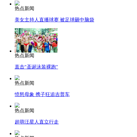
热点新闻
美女主持人直播球赛 被足球砸中脑袋
热点新闻
直击"圣诞泳装裸跑"
热点新闻
愤怒母象 携子狂追吉普车
热点新闻
超萌汪星人直立行走