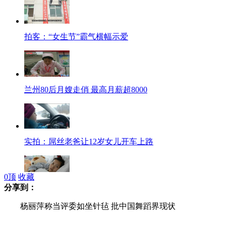
拍客：“女生节”霸气横幅示爱
兰州80后月嫂走俏 最高月薪超8000
实拍：屌丝老爸让12岁女儿开车上路
0
顶
收藏
分享到：
女孩突患重病 遭男友遗弃待救助
杨丽萍称当评委如坐针毡 批中国舞蹈界现状