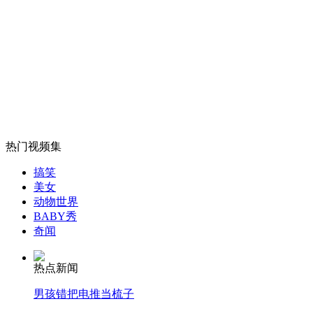
妻子不离不弃 植物人被唤醒
山西运城恶犬咬伤多人 警民合力深夜将其击毙
女孩北京地铁殴打老人 痛下狠手拳打脚踢
热门视频集
搞笑
无痛分娩是否安全 医生回应
美女
动物世界
BABY秀
外交部：反对强权政治霸凌主义
奇闻
热点新闻
外交部：有关国家言论片面不公正
男孩错把电推当梳子