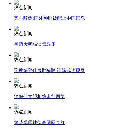
热点新闻
安徽一实载49人客车翻车
真心醉倒!国外神剧被配上中国民乐
热点新闻
呆萌大熊猫滑雪取乐
走！跟着总书记去植树
热点新闻
消防员救轻生者
花炮节热闹非凡
减压"枕头大战"
狗教练陪伴最胖猫咪 训练成功瘦身
热点新闻
汉服仕女照相馆走红网络
纽约上演“枕头大战”
热点新闻
司机酒驾遇交警 急速倒车逃窜
警花学霸神似高圆圆走红