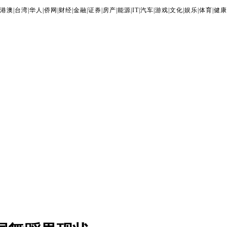
港澳
|
台湾
|
华人
|
侨网
|
财经
|
金融
|
证券
|
房产
|
能源
|
IT
|
汽车
|
游戏
|
文化
|
娱乐
|
体育
|
健康