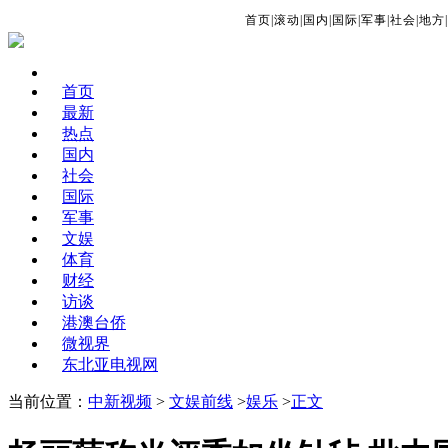
首页
|
滚动
|
国内
|
国际
|
军事
|
社会
|
地方
|
首页
最新
热点
国内
社会
国际
军事
文娱
体育
财经
访谈
港澳台侨
微视界
东北亚电视网
当前位置：
中新视频
>
文娱前线
>
娱乐
>
正文