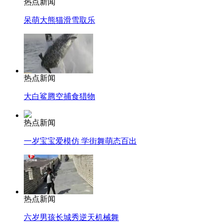
热点新闻
呆萌大熊猫滑雪取乐
热点新闻
大白鲨腾空捕食猎物
热点新闻
一岁宝宝爱模仿 学街舞萌态百出
热点新闻
六岁男孩长城秀逆天机械舞