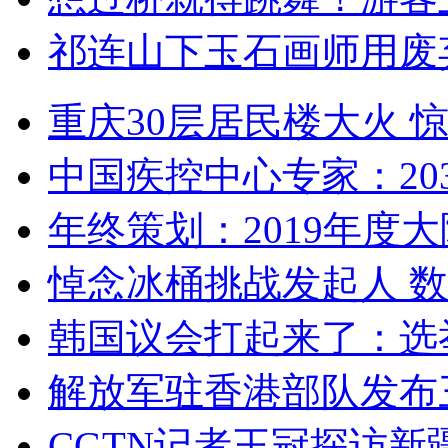
祁连山下玉石画师用废
重庆30层居民楼大火
中国疾控中心专家：203
年终策划：2019年度大陆
悼念冰桶挑战发起人 数百
韩国议会打起来了：选举
解放军驻香港部队发布三
CGTN记者王冠探访新疆