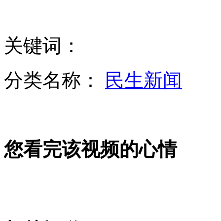
杨丽萍批中国舞蹈界现状
关键词：
节目测试婴儿独自留车路人反应
分类名称：
民生新闻
拍客：“女生节”霸气横幅示爱
您看完该视频的心情
兰州80后月嫂走俏 最高月薪超8000