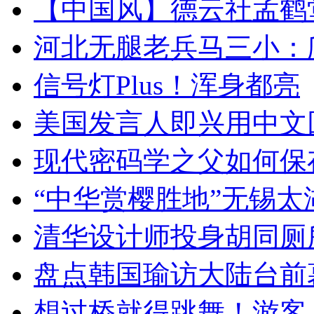
【中国风】德云社孟鹤
河北无腿老兵马三小：爬
信号灯Plus！浑身都亮
美国发言人即兴用中文
现代密码学之父如何保
“中华赏樱胜地”无锡
清华设计师投身胡同厕
盘点韩国瑜访大陆台前
想过桥就得跳舞！游客