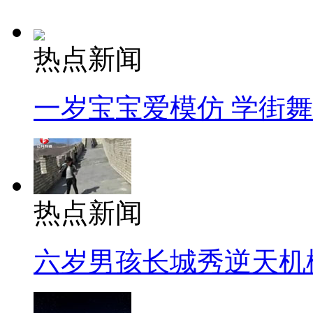
热点新闻
一岁宝宝爱模仿 学街
热点新闻
六岁男孩长城秀逆天机