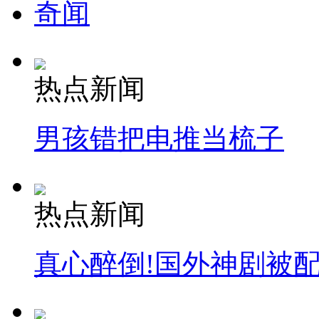
奇闻
热点新闻
男孩错把电推当梳子
热点新闻
真心醉倒!国外神剧被