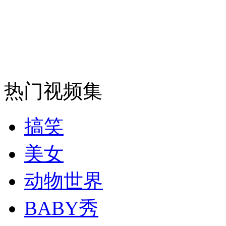
安徽一实载49人客车翻车
走！跟着总书记去植树
热门视频集
消防员救轻生者
花炮节热闹非凡
减压"枕头大战"
搞笑
美女
纽约上演“枕头大战”
动物世界
BABY秀
司机酒驾遇交警 急速倒车逃窜