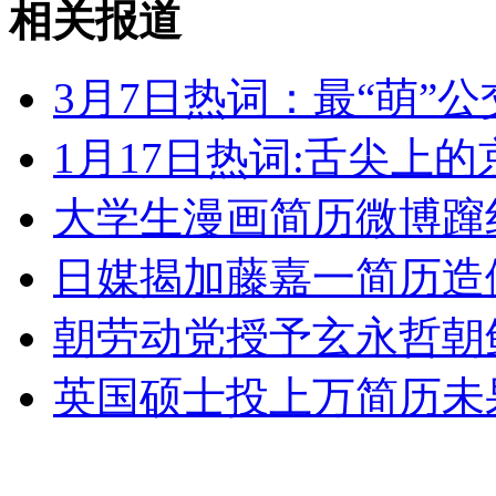
相关报道
实拍：屌丝老爸让12岁女儿开车上路
3月7日热词：最“萌”公
山西运城恶犬咬伤多人 警民合力深夜将其击毙
1月17日热词:舌尖上的
大学生漫画简历微博蹿
女孩北京地铁殴打老人 痛下狠手拳打脚踢
日媒揭加藤嘉一简历造
无痛分娩是否安全 医生回应
朝劳动党授予玄永哲朝
外交部：反对强权政治霸凌主义
英国硕士投上万简历未
外交部：有关国家言论片面不公正