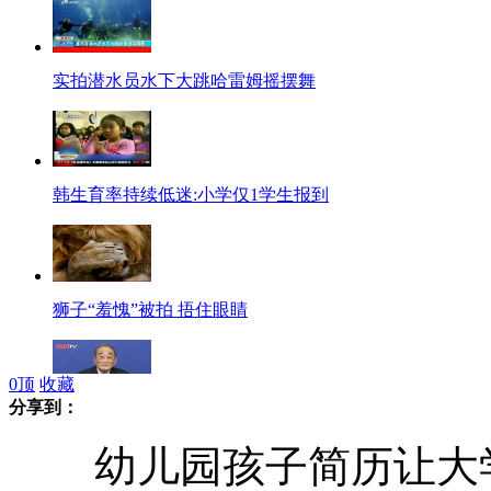
实拍潜水员水下大跳哈雷姆摇摆舞
韩生育率持续低迷:小学仅1学生报到
狮子“羞愧”被拍 捂住眼睛
0
顶
收藏
分享到：
厉以宁:金融仍是最大风险
幼儿园孩子简历让大学