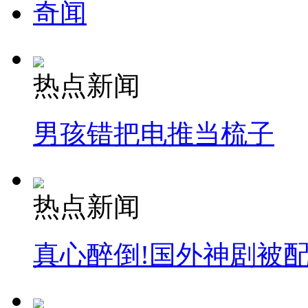
奇闻
热点新闻
男孩错把电推当梳子
热点新闻
真心醉倒!国外神剧被