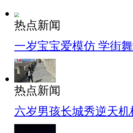
热点新闻
一岁宝宝爱模仿 学街
热点新闻
六岁男孩长城秀逆天机