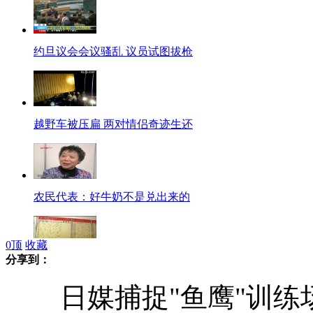
约旦议会会议骚乱 议员试图拔枪
越野车被压扁 两对情侣奇迹生还
农民代表：好牛奶不是兑出来的
0
顶
收藏
分享到：
广州彩民40元独揽1.08亿巨奖
日媒捕捉"鱼鹰"训练场