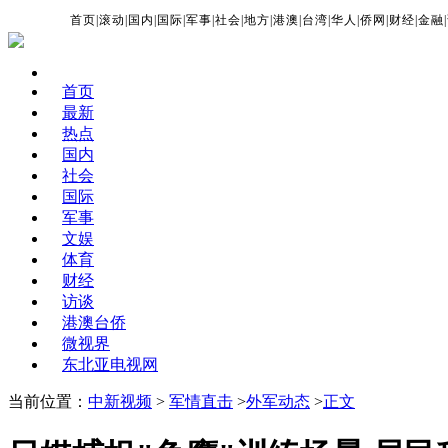
首页
|
滚动
|
国内
|
国际
|
军事
|
社会
|
地方
|
港澳
|
台湾
|
华人
|
侨网
|
财经
|
金融
|
首页
最新
热点
国内
社会
国际
军事
文娱
体育
财经
访谈
港澳台侨
微视界
东北亚电视网
当前位置：
中新视频
>
军情直击
>
外军动态
>
正文