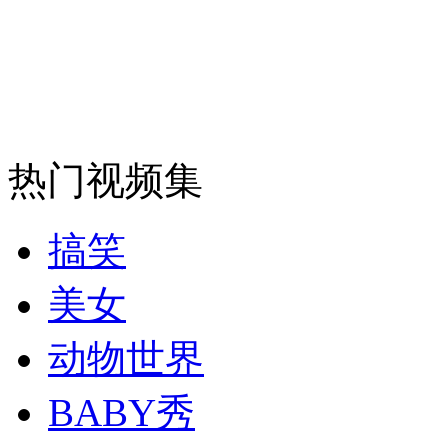
安徽一实载49人客车翻车
走！跟着总书记去植树
热门视频集
消防员救轻生者
花炮节热闹非凡
减压"枕头大战"
搞笑
美女
纽约上演“枕头大战”
动物世界
BABY秀
司机酒驾遇交警 急速倒车逃窜