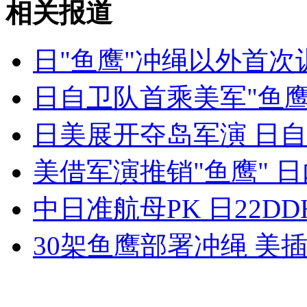
相关报道
台湾花莲5.7级地震 台北反应平静
日"鱼鹰"冲绳以外首次
山西运城恶犬咬伤多人 警民合力深夜将其击毙
日自卫队首乘美军"鱼
日美展开夺岛军演 日
女孩北京地铁殴打老人 痛下狠手拳打脚踢
美借军演推销"鱼鹰" 
无痛分娩是否安全 医生回应
中日准航母PK 日22D
外交部：反对强权政治霸凌主义
30架鱼鹰部署冲绳 美
外交部：有关国家言论片面不公正