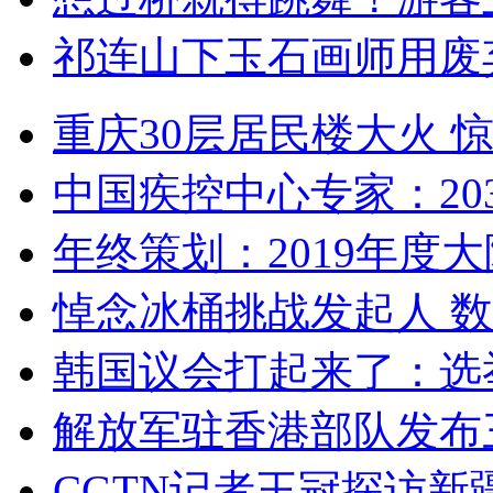
祁连山下玉石画师用废
重庆30层居民楼大火
中国疾控中心专家：203
年终策划：2019年度大陆
悼念冰桶挑战发起人 数百
韩国议会打起来了：选举
解放军驻香港部队发布三
CGTN记者王冠探访新疆