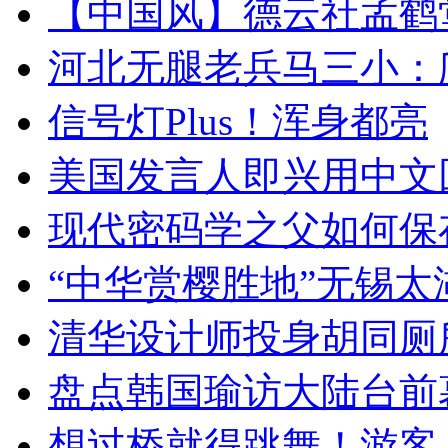
【中国风】德云社孟鹤
河北无腿老兵马三小：爬
信号灯Plus！浑身都亮
美国发言人即兴用中文
现代密码学之父如何保
“中华赏樱胜地”无锡
清华设计师投身胡同厕
盘点韩国瑜访大陆台前
想过桥就得跳舞！游客