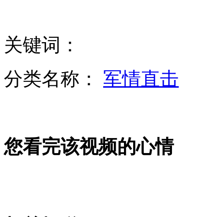
俄:武力解决叙危机绝对不可接受
关键词：
周建平：我国将再派女航天员“飞天”
分类名称：
军情直击
尹卓：056型护卫舰用于近海防御
您看完该视频的心情
黄明：去年非农户口占比35.29%