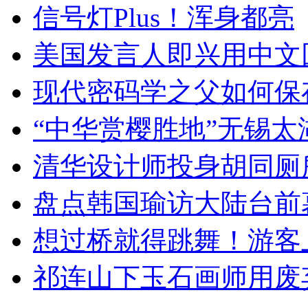
信号灯Plus！浑身都亮
美国发言人即兴用中文
现代密码学之父如何保
“中华赏樱胜地”无锡
清华设计师投身胡同厕
盘点韩国瑜访大陆台前
想过桥就得跳舞！游客
祁连山下玉石画师用废