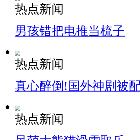
热点新闻
消防员救轻生者
花炮节热闹非凡
减压"枕头大战"
男孩错把电推当梳子
纽约上演“枕头大战”
热点新闻
司机酒驾遇交警 急速倒车逃窜
真心醉倒!国外神剧被
热点新闻