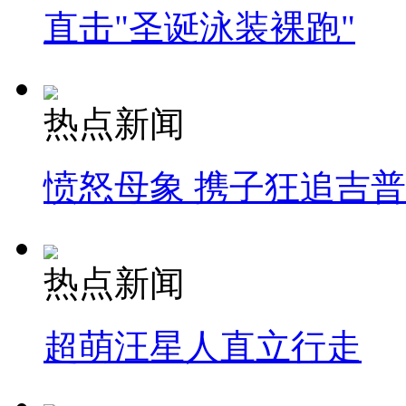
直击"圣诞泳装裸跑"
热点新闻
愤怒母象 携子狂追吉
热点新闻
超萌汪星人直立行走