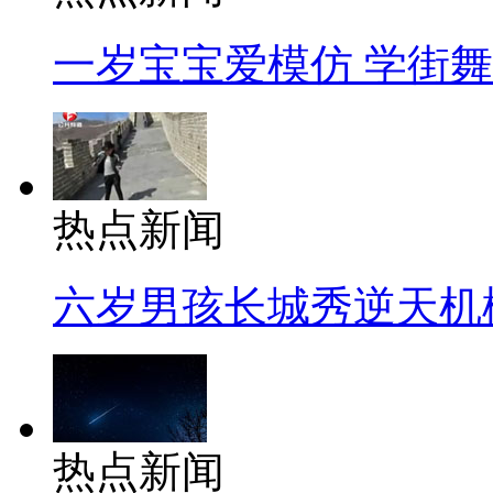
一岁宝宝爱模仿 学街
热点新闻
六岁男孩长城秀逆天机
热点新闻