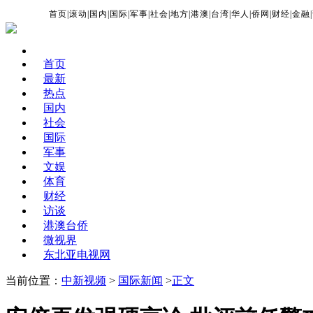
首页
|
滚动
|
国内
|
国际
|
军事
|
社会
|
地方
|
港澳
|
台湾
|
华人
|
侨网
|
财经
|
金融
|
首页
最新
热点
国内
社会
国际
军事
文娱
体育
财经
访谈
港澳台侨
微视界
东北亚电视网
当前位置：
中新视频
>
国际新闻
>
正文