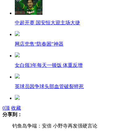
中超开赛 国安恒大迎主场大捷
网店兜售“防春困”神器
女白领3年每天一顿饭 体重反增
英球员因争球头部血管破裂猝死
老师“三八节”写文章称赞老婆
0
顶
收藏
分享到：
钓鱼岛争端：安倍 小野寺再发强硬言论
男子掏10万元带女友去整形