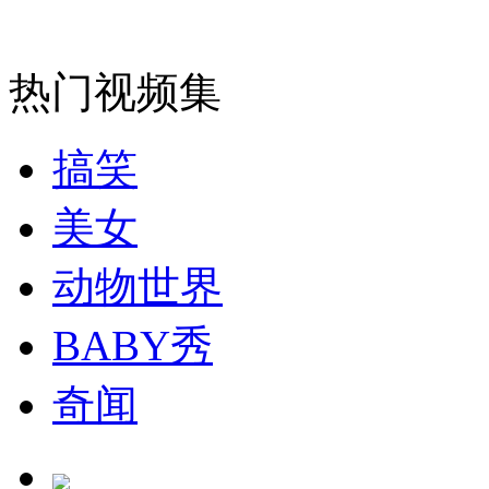
无痛分娩是否安全 医生回应
热门视频集
外交部：反对强权政治霸凌主义
搞笑
外交部：有关国家言论片面不公正
美女
动物世界
安徽一实载49人客车翻车
BABY秀
奇闻
走！跟着总书记去植树