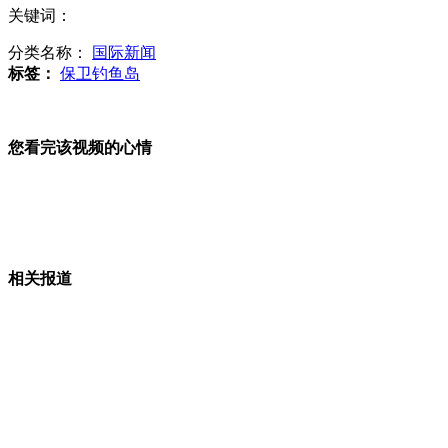
关键词：
分类名称：
国际新闻
标签：
保卫钓鱼岛
嫦娥三号月球探测器发射器开始总装
您看完该视频的心情
本拉登女婿纽约受审 拒不认罪
小伙听从准岳母"客气话"被分手
相关报道
山西运城恶犬咬伤多人 警民合力深夜将其击毙
女孩北京地铁殴打老人 痛下狠手拳打脚踢