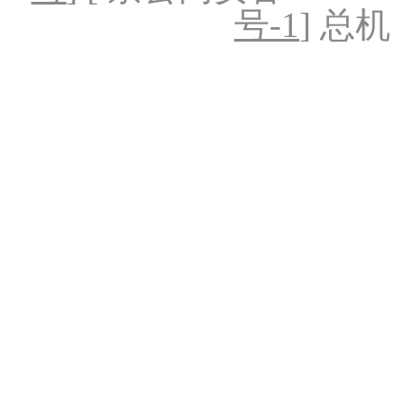
号-1
] 总机：