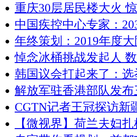
重庆30层居民楼大火
中国疾控中心专家：203
年终策划：2019年度大陆
悼念冰桶挑战发起人 数百
韩国议会打起来了：选举
解放军驻香港部队发布三
CGTN记者王冠探访新疆
【微视界】荷兰夫妇扎根青