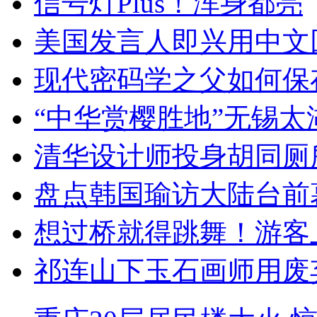
信号灯Plus！浑身都亮
美国发言人即兴用中文
现代密码学之父如何保
“中华赏樱胜地”无锡
清华设计师投身胡同厕
盘点韩国瑜访大陆台前
想过桥就得跳舞！游客
祁连山下玉石画师用废