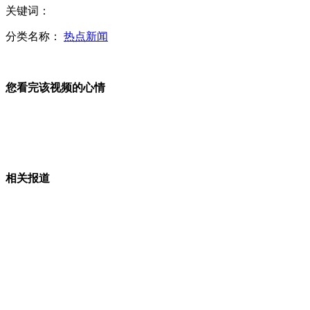
关键词：
面对面——王峰：解析"大部制"
分类名称：
热点新闻
您看完该视频的心情
中国铁路政企分开铁道部将写入历史
工人代表建言上涨退休职工工资
相关报道
部委门前看改革 民众寄语各不一