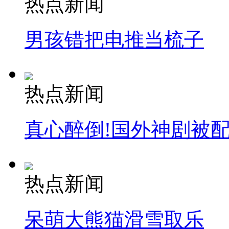
热点新闻
安徽一实载49人客车翻车
男孩错把电推当梳子
热点新闻
走！跟着总书记去植树
消防员救轻生者
花炮节热闹非凡
减压"枕头大战"
真心醉倒!国外神剧被
热点新闻
纽约上演“枕头大战”
呆萌大熊猫滑雪取乐
司机酒驾遇交警 急速倒车逃窜