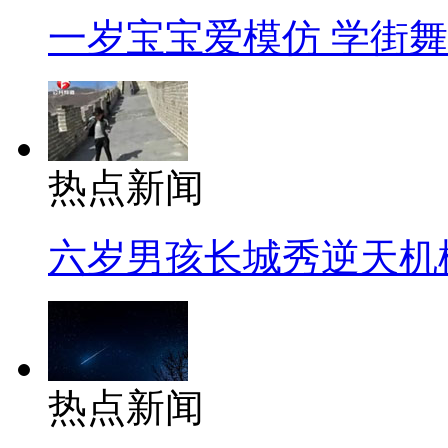
一岁宝宝爱模仿 学街
热点新闻
六岁男孩长城秀逆天机
热点新闻