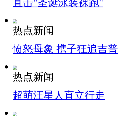
直击"圣诞泳装裸跑"
热点新闻
愤怒母象 携子狂追吉
热点新闻
超萌汪星人直立行走