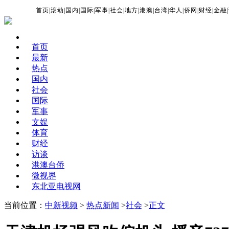
首页
|
滚动
|
国内
|
国际
|
军事
|
社会
|
地方
|
港澳
|
台湾
|
华人
|
侨网
|
财经
|
金融
|
首页
最新
热点
国内
社会
国际
军事
文娱
体育
财经
访谈
港澳台侨
微视界
东北亚电视网
当前位置：
中新视频
>
热点新闻
>
社会
>
正文