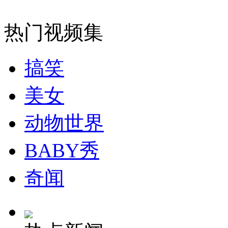
铁道部门前成景点 老职工拍照留念
热门视频集
山西运城恶犬咬伤多人 警民合力深夜将其击毙
搞笑
美女
女孩北京地铁殴打老人 痛下狠手拳打脚踢
动物世界
无痛分娩是否安全 医生回应
BABY秀
外交部：反对强权政治霸凌主义
奇闻
外交部：有关国家言论片面不公正