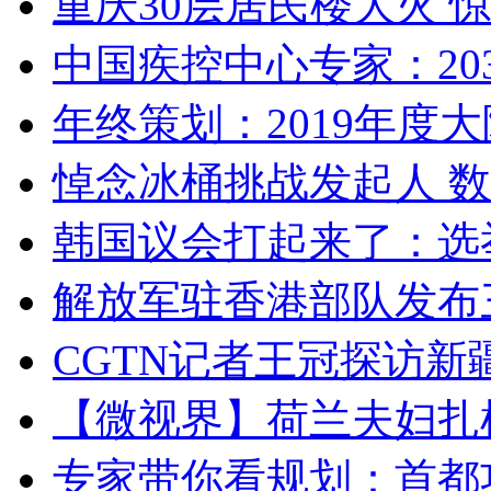
重庆30层居民楼大火
中国疾控中心专家：203
年终策划：2019年度大陆
悼念冰桶挑战发起人 数百
韩国议会打起来了：选举
解放军驻香港部队发布三
CGTN记者王冠探访新疆
【微视界】荷兰夫妇扎根青
专家带你看规划：首都功