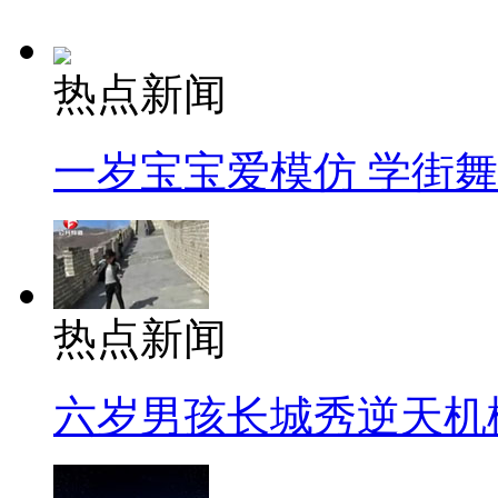
热点新闻
一岁宝宝爱模仿 学街
热点新闻
六岁男孩长城秀逆天机