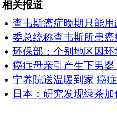
相关报道
山西运城恶犬咬伤多人 警民合力深夜将其击毙
查韦斯癌症晚期只能用i
委总统称查韦斯所患癌
女孩北京地铁殴打老人 痛下狠手拳打脚踢
环保部：个别地区因环
无痛分娩是否安全 医生回应
癌症母亲引产生下男婴
外交部：反对强权政治霸凌主义
宁养院送温暖到家
癌症
日本：研究发现绿茶加
外交部：有关国家言论片面不公正