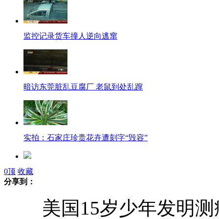
监控记录货车撞人逆向逃窜
暗访东莞脏乱豆腐厂 老鼠到处乱蹿
实拍：石家庄珍贵花卉遭刻字“毁容”
0
顶
收藏
男子帮女同事网购内衣 引发家庭大战
分享到：
美国15岁少年发明测癌