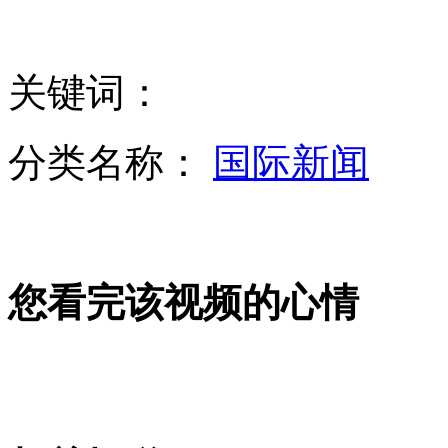
天气反常 伦敦三月遭强降雪
关键词：
韩方称朝鲜切断朝韩热线电话
分类名称：
国际新闻
韩美开始“关键决心”联合军演
您看完该视频的心情
长春桥下一轿车被冻成“冰雕”
印"黑公交轮奸案"一嫌疑人狱中上吊