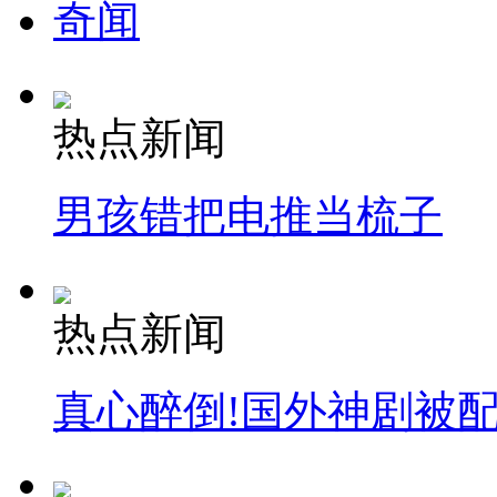
奇闻
热点新闻
男孩错把电推当梳子
热点新闻
真心醉倒!国外神剧被