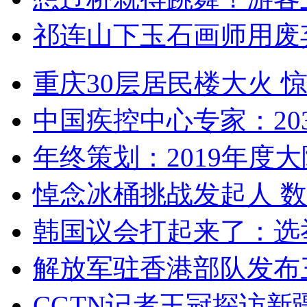
祁连山下玉石画师用废
重庆30层居民楼大火
中国疾控中心专家：203
年终策划：2019年度大陆
悼念冰桶挑战发起人 数百
韩国议会打起来了：选举
解放军驻香港部队发布三
CGTN记者王冠探访新疆