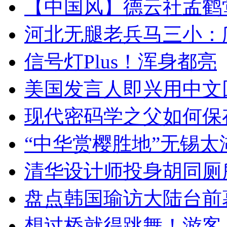
【中国风】德云社孟鹤
河北无腿老兵马三小：爬
信号灯Plus！浑身都亮
美国发言人即兴用中文
现代密码学之父如何保
“中华赏樱胜地”无锡
清华设计师投身胡同厕
盘点韩国瑜访大陆台前
想过桥就得跳舞！游客