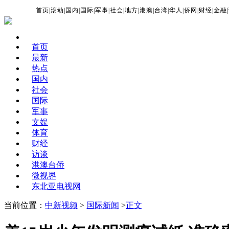
首页
|
滚动
|
国内
|
国际
|
军事
|
社会
|
地方
|
港澳
|
台湾
|
华人
|
侨网
|
财经
|
金融
|
首页
最新
热点
国内
社会
国际
军事
文娱
体育
财经
访谈
港澳台侨
微视界
东北亚电视网
当前位置：
中新视频
>
国际新闻
>
正文