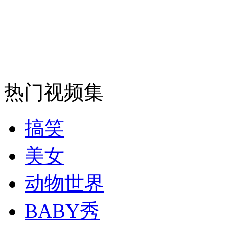
安徽一实载49人客车翻车
走！跟着总书记去植树
热门视频集
消防员救轻生者
花炮节热闹非凡
减压"枕头大战"
搞笑
美女
纽约上演“枕头大战”
动物世界
司机酒驾遇交警 急速倒车逃窜
BABY秀