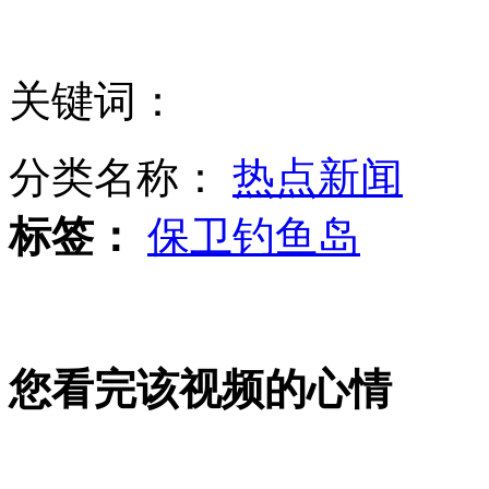
韩国总统朴槿惠将于5月上旬访美
关键词：
小货车突然调头撞上客车致7死11伤
分类名称：
热点新闻
标签：
保卫钓鱼岛
男子随意扫描二维码 话费被扣光
您看完该视频的心情
拍客：女子头随头发卷入机器中