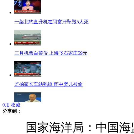
一架北约直升机在阿富汗坠毁5人死
三月机票白菜价 上海飞石家庄59元
监拍家长车站熟睡 怀中婴儿被偷
0
顶
收藏
分享到：
印官方初步确定轮奸嫌犯系自杀身亡
国家海洋局：中国海监