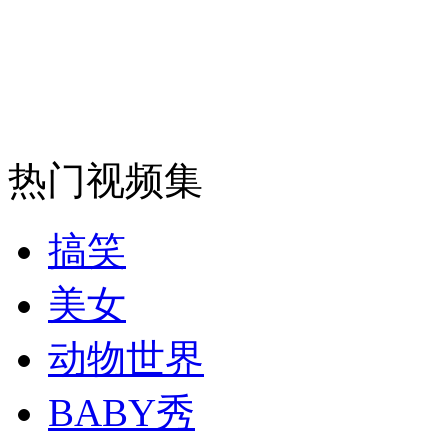
安徽一实载49人客车翻车
走！跟着总书记去植树
热门视频集
消防员救轻生者
花炮节热闹非凡
减压"枕头大战"
搞笑
美女
纽约上演“枕头大战”
动物世界
BABY秀
司机酒驾遇交警 急速倒车逃窜