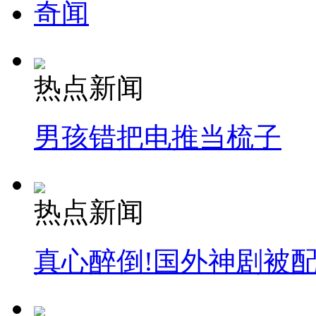
奇闻
热点新闻
男孩错把电推当梳子
热点新闻
真心醉倒!国外神剧被