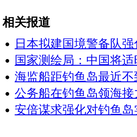
欧盟全面禁止化妆品动物测试
相关报道
山西运城恶犬咬伤多人 警民合力深夜将其击毙
日本拟建国境警备队强
国家测绘局：中国将适
女孩北京地铁殴打老人 痛下狠手拳打脚踢
海监船距钓鱼岛最近不到
无痛分娩是否安全 医生回应
公务船在钓鱼岛领海接
外交部：反对强权政治霸凌主义
安倍谋求强化对钓鱼岛
外交部：有关国家言论片面不公正