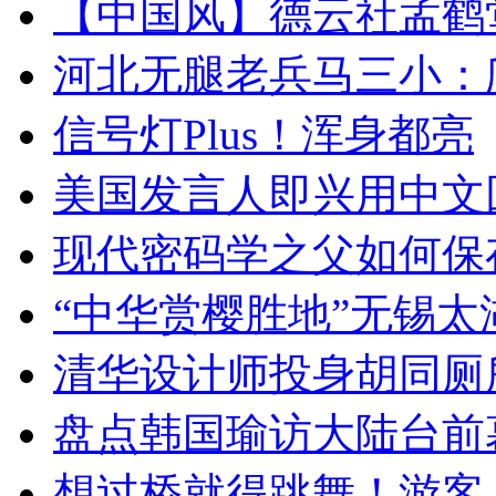
【中国风】德云社孟鹤
河北无腿老兵马三小：爬
信号灯Plus！浑身都亮
美国发言人即兴用中文
现代密码学之父如何保
“中华赏樱胜地”无锡
清华设计师投身胡同厕
盘点韩国瑜访大陆台前
想过桥就得跳舞！游客