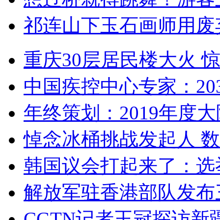
祁连山下玉石画师用废
重庆30层居民楼大火
中国疾控中心专家：203
年终策划：2019年度大陆
悼念冰桶挑战发起人 数百
韩国议会打起来了：选举
解放军驻香港部队发布三
CGTN记者王冠探访新疆