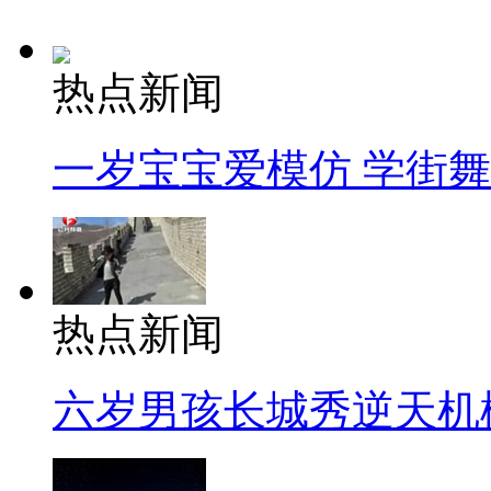
热点新闻
一岁宝宝爱模仿 学街
热点新闻
六岁男孩长城秀逆天机