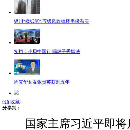
银川"楼纸纸":五级风吹掉楼房保温层
实拍：小贝中国行 踢毽子秀脚法
周克华女友张贵英获刑五年
0
顶
收藏
实拍公交司机劝阻乘客吐痰遭打
分享到：
国家主席习近平即将启