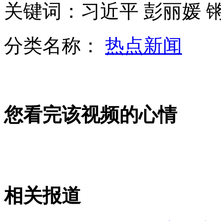
关键词：习近平 彭丽媛 
女孩北京地铁殴打老人 痛下狠手拳打脚踢
分类名称：
热点新闻
无痛分娩是否安全 医生回应
外交部：反对强权政治霸凌主义
您看完该视频的心情
外交部：有关国家言论片面不公正
安徽一实载49人客车翻车
相关报道