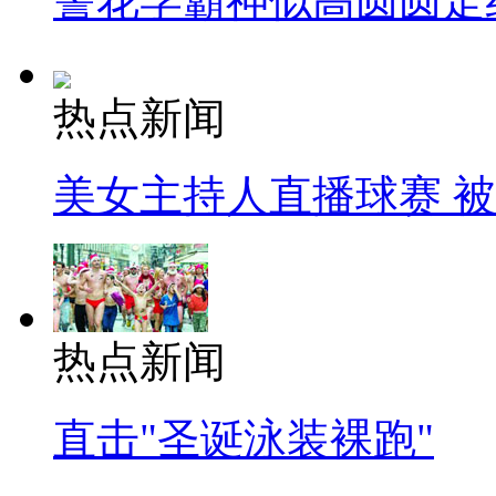
警花学霸神似高圆圆走
热点新闻
美女主持人直播球赛 
热点新闻
直击"圣诞泳装裸跑"