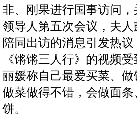
医生晒烟民黑肺 震惊网友
非、刚果进行国事访问，
领导人第五次会议，夫人
新西兰母亲用女儿脸蛋作画栩栩如生
陪同出访的消息引发热议，
《锵锵三人行》的视频受
男子3美元淘碗 拍出220万美元
丽媛称自己最爱买菜、做
武汉一高校开设《恋爱与婚姻》课程
做菜做得不错，会做面条
记者调查兰州动物园虐待大熊猫事件
饼。
山西运城恶犬咬伤多人 警民合力深夜将其击毙