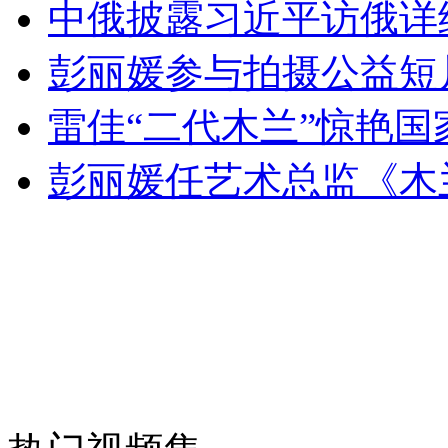
中俄披露习近平访俄详
走！跟着总书记去植树
彭丽媛参与拍摄公益短
消防员救轻生者
花炮节热闹非凡
减压"枕头大战"
雷佳“二代木兰”惊艳国
彭丽媛任艺术总监《木
纽约上演“枕头大战”
司机酒驾遇交警 急速倒车逃窜