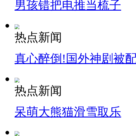
男孩错把电推当梳子
热点新闻
真心醉倒!国外神剧被
热点新闻
呆萌大熊猫滑雪取乐