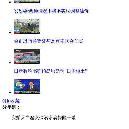
发改委:两种情况下将不实时调整油价
金正恩指导登陆与反登陆联合军演
日新教科书称钓岛独岛为"日本领土"
0
顶
收藏
中韩抗议日本新教科书歪曲历史
分享到：
实拍大白鲨突袭潜水者惊险一幕