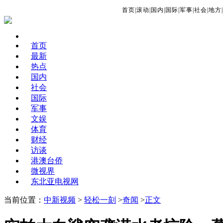
首页
|
滚动
|
国内
|
国际
|
军事
|
社会
|
地方
|
首页
最新
热点
国内
社会
国际
军事
文娱
体育
财经
访谈
港澳台侨
微视界
东北亚电视网
当前位置：
中新视频
>
轻松一刻
>
奇闻
>
正文