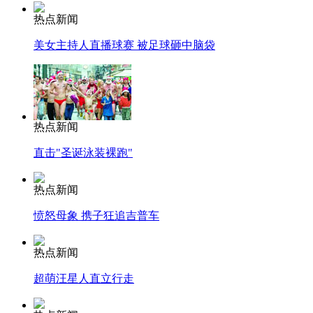
热点新闻
美女主持人直播球赛 被足球砸中脑袋
热点新闻
直击"圣诞泳装裸跑"
热点新闻
愤怒母象 携子狂追吉普车
热点新闻
超萌汪星人直立行走