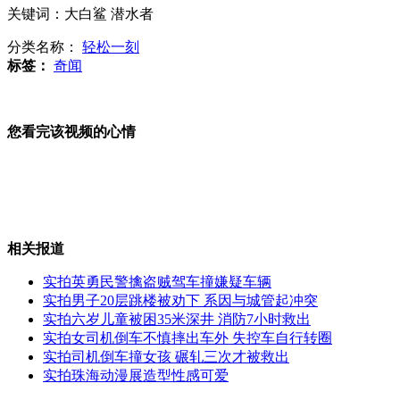
朝称野战炮兵进入"战斗工作状态"
关键词：大白鲨 潜水者
分类名称：
轻松一刻
标签：
奇闻
朝鲜:若再遇挑衅 将进行导弹攻击
您看完该视频的心情
中国海军否认枪击越南渔船
相关报道
实拍英勇民警擒盗贼驾车撞嫌疑车辆
朴槿惠发表演讲促朝弃核
实拍男子20层跳楼被劝下 系因与城管起冲突
实拍六岁儿童被困35米深井 消防7小时救出
实拍女司机倒车不慎摔出车外 失控车自行转圈
实拍司机倒车撞女孩 碾轧三次才被救出
实拍珠海动漫展造型性感可爱
中方:正当行动未造成越南渔船损伤