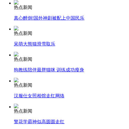
安徽一实载49人客车翻车
热点新闻
真心醉倒!国外神剧被配上中国民乐
热点新闻
走！跟着总书记去植树
呆萌大熊猫滑雪取乐
消防员救轻生者
花炮节热闹非凡
减压"枕头大战"
热点新闻
狗教练陪伴最胖猫咪 训练成功瘦身
热点新闻
纽约上演“枕头大战”
汉服仕女照相馆走红网络
司机酒驾遇交警 急速倒车逃窜
热点新闻
警花学霸神似高圆圆走红