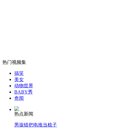
山西运城恶犬咬伤多人 警民合力深夜将其击毙
女孩北京地铁殴打老人 痛下狠手拳打脚踢
热门视频集
无痛分娩是否安全 医生回应
搞笑
美女
外交部：反对强权政治霸凌主义
动物世界
BABY秀
奇闻
外交部：有关国家言论片面不公正
热点新闻
男孩错把电推当梳子