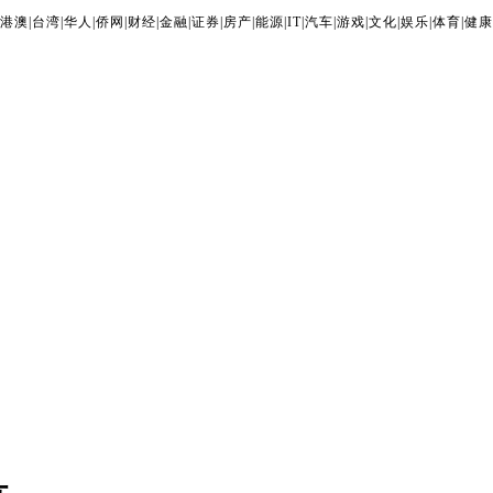
港澳
|
台湾
|
华人
|
侨网
|
财经
|
金融
|
证券
|
房产
|
能源
|
IT
|
汽车
|
游戏
|
文化
|
娱乐
|
体育
|
健康