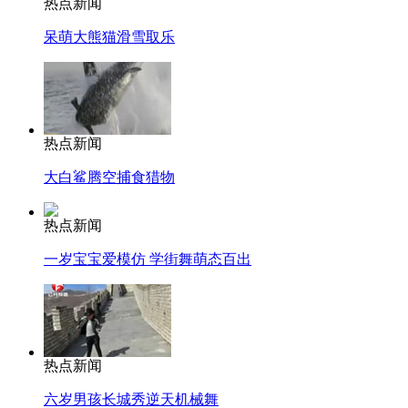
热点新闻
呆萌大熊猫滑雪取乐
热点新闻
大白鲨腾空捕食猎物
热点新闻
一岁宝宝爱模仿 学街舞萌态百出
热点新闻
六岁男孩长城秀逆天机械舞