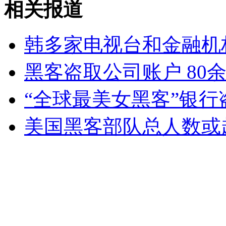
相关报道
外交部：反对强权政治霸凌主义
韩多家电视台和金融机
外交部：有关国家言论片面不公正
黑客盗取公司账户 80
“全球最美女黑客”银
安徽一实载49人客车翻车
美国黑客部队总人数或超
走！跟着总书记去植树
消防员救轻生者
花炮节热闹非凡
减压"枕头大战"