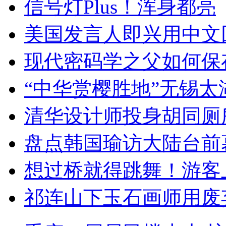
信号灯Plus！浑身都亮
美国发言人即兴用中文
现代密码学之父如何保
“中华赏樱胜地”无锡
清华设计师投身胡同厕
盘点韩国瑜访大陆台前
想过桥就得跳舞！游客
祁连山下玉石画师用废