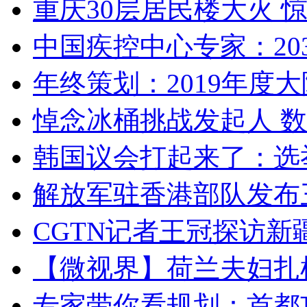
重庆30层居民楼大火
中国疾控中心专家：203
年终策划：2019年度大陆
悼念冰桶挑战发起人 数百
韩国议会打起来了：选举
解放军驻香港部队发布三
CGTN记者王冠探访新疆
【微视界】荷兰夫妇扎根青
专家带你看规划：首都功