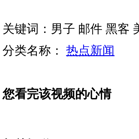
"辣妹"计划选秀寻觅新成员
英国艳模整形330次
关键词：男子 邮件 黑客 
分类名称：
热点新闻
美国影院枪击案凶手认罪求免死
山西运城恶犬咬伤多人 警民合力深夜将其击毙
您看完该视频的心情
女孩北京地铁殴打老人 痛下狠手拳打脚踢
无痛分娩是否安全 医生回应