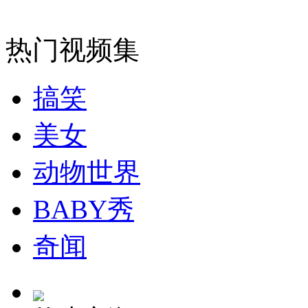
热门视频集
纽约上演“枕头大战”
司机酒驾遇交警 急速倒车逃窜
搞笑
美女
动物世界
BABY秀
奇闻