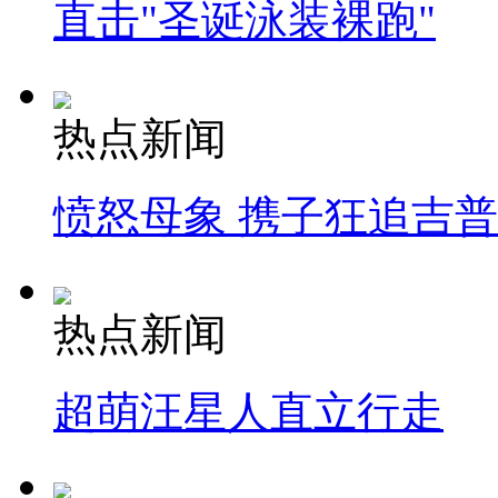
直击"圣诞泳装裸跑"
热点新闻
愤怒母象 携子狂追吉
热点新闻
超萌汪星人直立行走