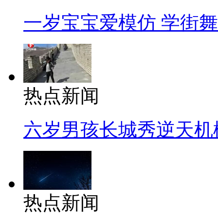
一岁宝宝爱模仿 学街
热点新闻
六岁男孩长城秀逆天机
热点新闻