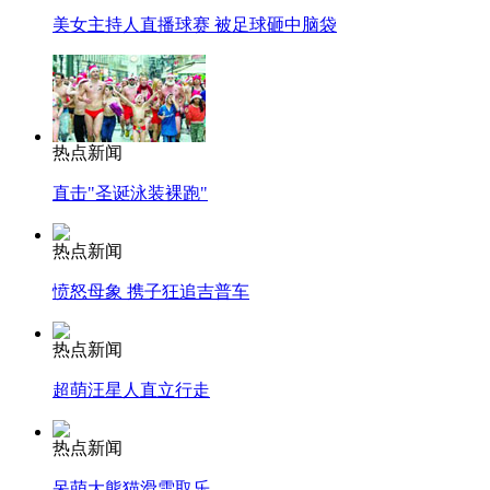
美女主持人直播球赛 被足球砸中脑袋
热点新闻
直击"圣诞泳装裸跑"
热点新闻
愤怒母象 携子狂追吉普车
热点新闻
超萌汪星人直立行走
热点新闻
呆萌大熊猫滑雪取乐