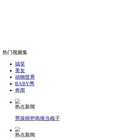
女孩北京地铁殴打老人 痛下狠手拳打脚踢
无痛分娩是否安全 医生回应
外交部：反对强权政治霸凌主义
热门视频集
搞笑
美女
外交部：有关国家言论片面不公正
动物世界
BABY秀
奇闻
安徽一实载49人客车翻车
热点新闻
男孩错把电推当梳子
热点新闻