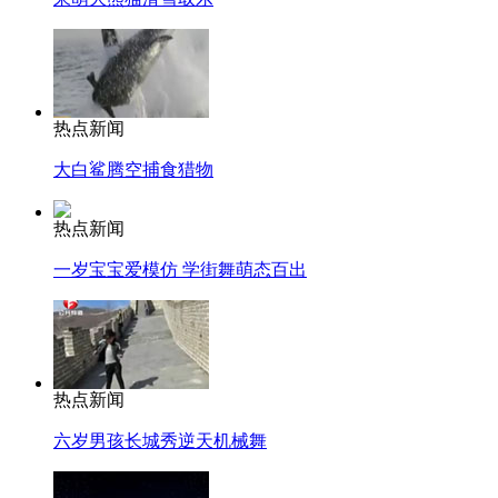
热点新闻
大白鲨腾空捕食猎物
热点新闻
一岁宝宝爱模仿 学街舞萌态百出
热点新闻
六岁男孩长城秀逆天机械舞