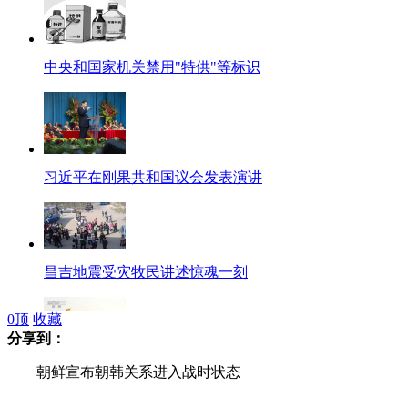
中央和国家机关禁用"特供"等标识
习近平在刚果共和国议会发表演讲
昌吉地震受灾牧民讲述惊魂一刻
0
顶
收藏
分享到：
解放军首支女子特战连成建制成立
朝鲜宣布朝韩关系进入战时状态