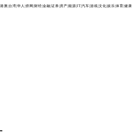
港澳
|
台湾
|
华人
|
侨网
|
财经
|
金融
|
证券
|
房产
|
能源
|
IT
|
汽车
|
游戏
|
文化
|
娱乐
|
体育
|
健康