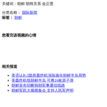
关键词：朝鲜 朝韩关系 金正恩
工商总局下月启动打击“傍名牌”行动
分类名称：
国际新闻
标签：
朝鲜
小学生作文雷人：捡亿元交警察叔叔
您看完该视频的心情
90后女明星整容令人瞠目结舌
芬兰麋鹿防伪新护照走红网络
相关报道
申鑫客场2-2憾平舜天
美否认B-2隐形轰炸机演练激化朝鲜半岛局势
美轰炸机抵朝鲜半岛 可携16枚原子弹
朝鲜宣布切断韩朝军事通信线路
山西运城恶犬咬伤多人 警民合力深夜将其击毙
朝鲜军民大规模集会 支持人民军声明