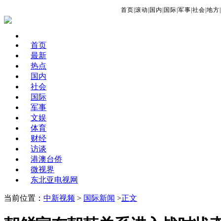
首页
|
滚动
|
国内
|
国际
|
军事
|
社会
|
地方
|
首页
最新
热点
国内
社会
国际
军事
文娱
体育
财经
访谈
港澳台侨
微视界
东北亚电视网
当前位置：
中新视频
>
国际新闻
>
正文