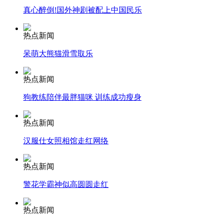
走！跟着总书记去植树
真心醉倒!国外神剧被配上中国民乐
消防员救轻生者
花炮节热闹非凡
减压"枕头大战"
热点新闻
呆萌大熊猫滑雪取乐
热点新闻
纽约上演“枕头大战”
狗教练陪伴最胖猫咪 训练成功瘦身
司机酒驾遇交警 急速倒车逃窜
热点新闻
汉服仕女照相馆走红网络
热点新闻
警花学霸神似高圆圆走红
热点新闻