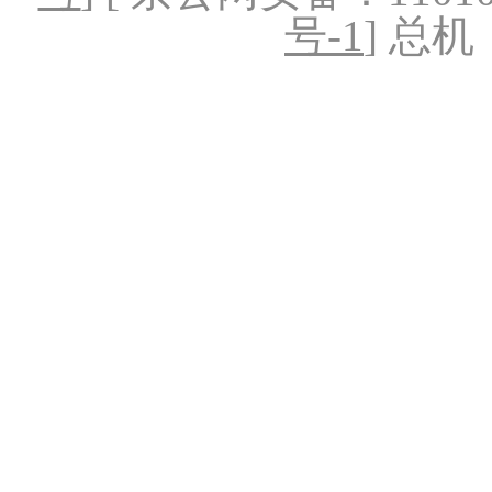
号-1
] 总机：