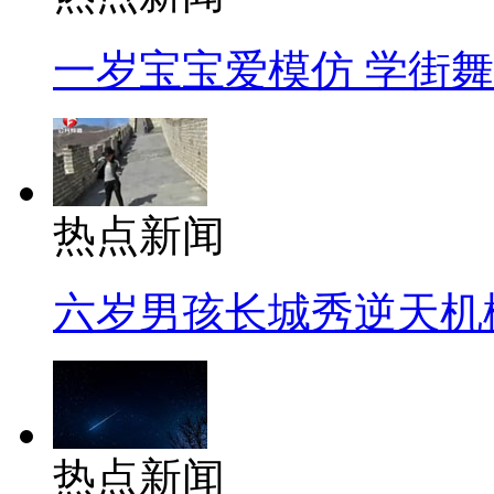
一岁宝宝爱模仿 学街
热点新闻
六岁男孩长城秀逆天机
热点新闻