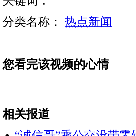
关键词：
分类名称：
热点新闻
自动地震速报服务今起实时发布
您看完该视频的心情
英国开征"卧室税"
刘洋：点燃我梦想的是我的祖国
相关报道
山西运城恶犬咬伤多人 警民合力深夜将其击毙
“诚信哥”乘公交没带零