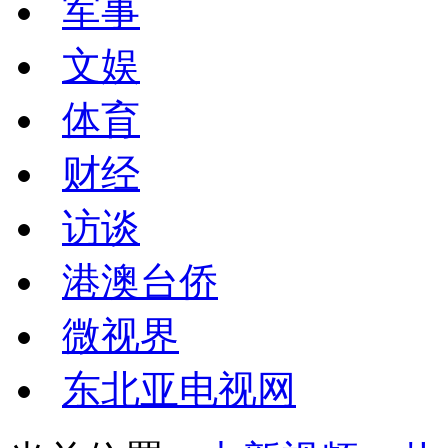
军事
文娱
体育
财经
访谈
港澳台侨
微视界
东北亚电视网