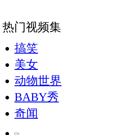
走！跟着总书记去植树
消防员救轻生者
花炮节热闹非凡
减压"枕头大战"
热门视频集
搞笑
纽约上演“枕头大战”
美女
动物世界
司机酒驾遇交警 急速倒车逃窜
BABY秀
奇闻