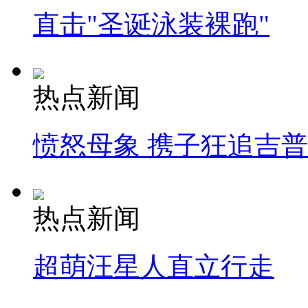
直击"圣诞泳装裸跑"
热点新闻
愤怒母象 携子狂追吉
热点新闻
超萌汪星人直立行走