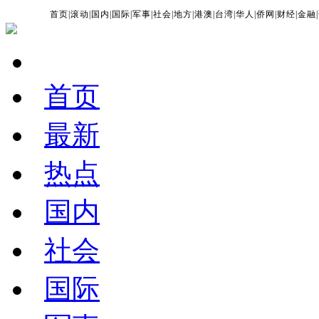
首页
|
滚动
|
国内
|
国际
|
军事
|
社会
|
地方
|
港澳
|
台湾
|
华人
|
侨网
|
财经
|
金融
|
首页
最新
热点
国内
社会
国际