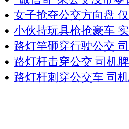
女孩北京地铁殴打老人 痛下狠手拳打脚踢
女子抢夺公交方向盘 
小伙持玩具枪抢豪车 
无痛分娩是否安全 医生回应
路灯竿砸穿行驶公交 
外交部：反对强权政治霸凌主义
路灯杆击穿公交 司机
外交部：有关国家言论片面不公正
路灯杆刺穿公交车 司
安徽一实载49人客车翻车