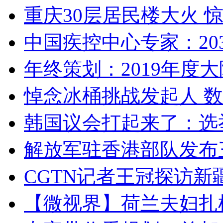
重庆30层居民楼大火
中国疾控中心专家：203
年终策划：2019年度大陆
悼念冰桶挑战发起人 数百
韩国议会打起来了：选举
解放军驻香港部队发布三
CGTN记者王冠探访新疆
【微视界】荷兰夫妇扎根青