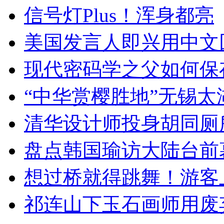
信号灯Plus！浑身都亮
美国发言人即兴用中文
现代密码学之父如何保
“中华赏樱胜地”无锡
清华设计师投身胡同厕
盘点韩国瑜访大陆台前
想过桥就得跳舞！游客
祁连山下玉石画师用废