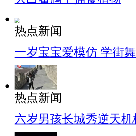
热点新闻
一岁宝宝爱模仿 学街
热点新闻
六岁男孩长城秀逆天机