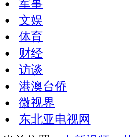
军事
文娱
体育
财经
访谈
港澳台侨
微视界
东北亚电视网