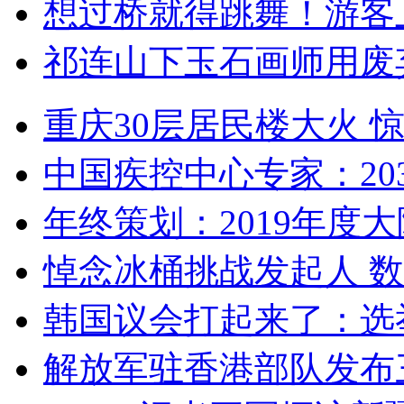
想过桥就得跳舞！游客
祁连山下玉石画师用废
重庆30层居民楼大火
中国疾控中心专家：203
年终策划：2019年度大陆
悼念冰桶挑战发起人 数百
韩国议会打起来了：选举
解放军驻香港部队发布三