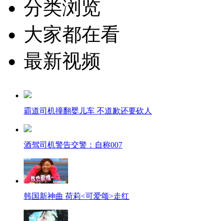
分类浏览
大家都在看
最新视频
霸道司机撞翻婴儿车 不道歉还要砍人
酒驾司机警告交警：自称007
韩国新神曲 荷莉<可爱颂>走红