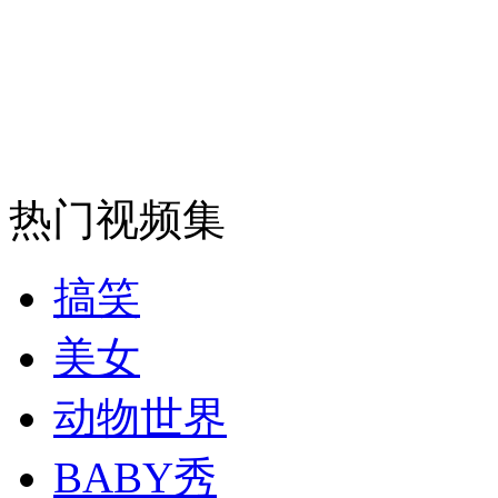
外交部：反对强权政治霸凌主义
外交部：有关国家言论片面不公正
热门视频集
安徽一实载49人客车翻车
搞笑
美女
走！跟着总书记去植树
动物世界
消防员救轻生者
花炮节热闹非凡
减压"枕头大战"
BABY秀