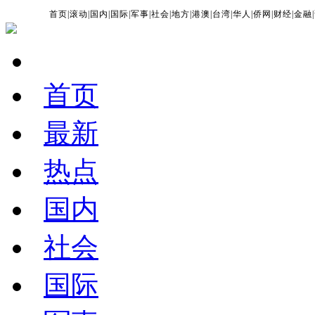
首页
|
滚动
|
国内
|
国际
|
军事
|
社会
|
地方
|
港澳
|
台湾
|
华人
|
侨网
|
财经
|
金融
|
首页
最新
热点
国内
社会
国际