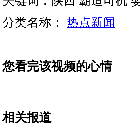
关键词：陕西 霸道司机 
叙冲突双方在阿勒颇机场激烈交火
分类名称：
热点新闻
女白领总结相亲秘笈一句话套家底
您看完该视频的心情
山西运城恶犬咬伤多人 警民合力深夜将其击毙
女孩北京地铁殴打老人 痛下狠手拳打脚踢
相关报道
无痛分娩是否安全 医生回应