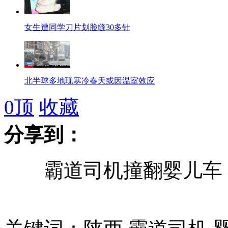
女生遭同学刀片划脸缝30多针
北半球多地现寒冷春天或因温室效应
0
顶
收藏
分享到：
男子公交上用针扎女乘客被刑拘
霸道司机撞翻婴儿车 
摊主遇城管执法自砸摊位被全程录像
调查称男生装大款女生装纯洁最遭反感