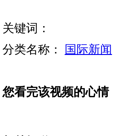
4男子持枪逼停警察车辆被开枪吓跑
实拍美夫妻"路怒症"暴发 拔枪射击
关键词：
七女结伴药店内相互掩护偷药
分类名称：
国际新闻
酒驾司机警告交警：自称007
山西运城恶犬咬伤多人 警民合力深夜将其击毙
您看完该视频的心情
女孩北京地铁殴打老人 痛下狠手拳打脚踢