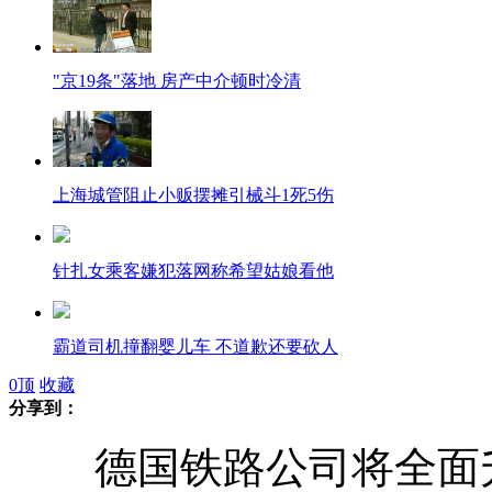
"京19条"落地 房产中介顿时冷清
上海城管阻止小贩摆摊引械斗1死5伤
针扎女乘客嫌犯落网称希望姑娘看他
霸道司机撞翻婴儿车 不道歉还要砍人
0
顶
收藏
分享到：
7岁女孩掰开隐形防盗网坠22楼身亡
德国铁路公司将全面升