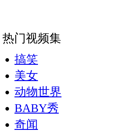
纽约上演“枕头大战”
热门视频集
司机酒驾遇交警 急速倒车逃窜
搞笑
美女
动物世界
BABY秀
奇闻