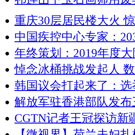
重庆30层居民楼大火
中国疾控中心专家：203
年终策划：2019年度大陆
悼念冰桶挑战发起人 数百
韩国议会打起来了：选举
解放军驻香港部队发布三
CGTN记者王冠探访新疆
【微视界】荷兰夫妇扎根青