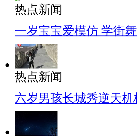
热点新闻
一岁宝宝爱模仿 学街
热点新闻
六岁男孩长城秀逆天机