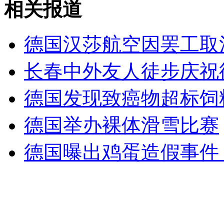
相关报道
无痛分娩是否安全 医生回应
外交部：反对强权政治霸凌主义
德国汉莎航空因罢工取消
长春中外友人徒步庆祝
外交部：有关国家言论片面不公正
德国发现致癌物超标饲
德国举办裸体滑雪比赛
安徽一实载49人客车翻车
德国曝出鸡蛋造假事件
走！跟着总书记去植树
消防员救轻生者
花炮节热闹非凡
减压"枕头大战"