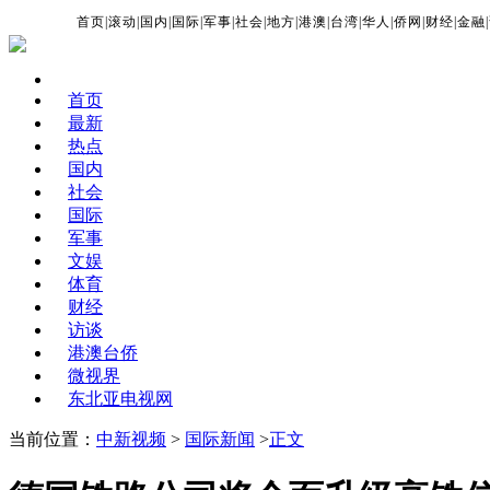
首页
|
滚动
|
国内
|
国际
|
军事
|
社会
|
地方
|
港澳
|
台湾
|
华人
|
侨网
|
财经
|
金融
|
首页
最新
热点
国内
社会
国际
军事
文娱
体育
财经
访谈
港澳台侨
微视界
东北亚电视网
当前位置：
中新视频
>
国际新闻
>
正文