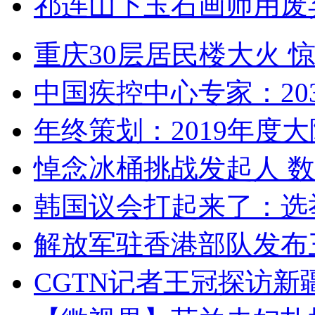
祁连山下玉石画师用废
重庆30层居民楼大火
中国疾控中心专家：203
年终策划：2019年度大陆
悼念冰桶挑战发起人 数百
韩国议会打起来了：选举
解放军驻香港部队发布三
CGTN记者王冠探访新疆