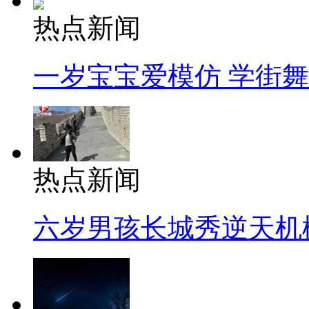
热点新闻
一岁宝宝爱模仿 学街
热点新闻
六岁男孩长城秀逆天机