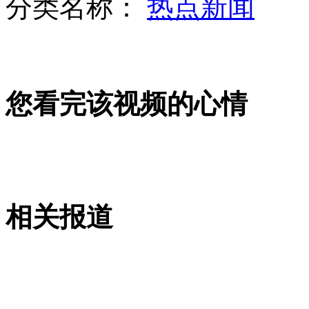
分类名称：
热点新闻
韩将制定针对网络大战的军事应对方案
您看完该视频的心情
实拍：农民歌手组乐队当街唱哭农民工
相关报道
海南三亚打造超级游艇服务基地
山西运城恶犬咬伤多人 警民合力深夜将其击毙