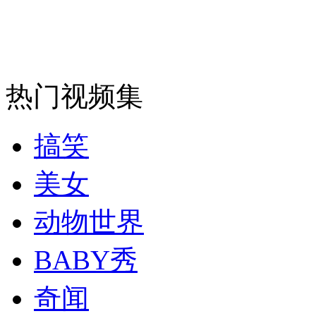
女孩北京地铁殴打老人 痛下狠手拳打脚踢
无痛分娩是否安全 医生回应
热门视频集
外交部：反对强权政治霸凌主义
搞笑
外交部：有关国家言论片面不公正
美女
动物世界
安徽一实载49人客车翻车
BABY秀
奇闻