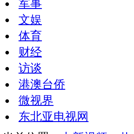
军事
文娱
体育
财经
访谈
港澳台侨
微视界
东北亚电视网