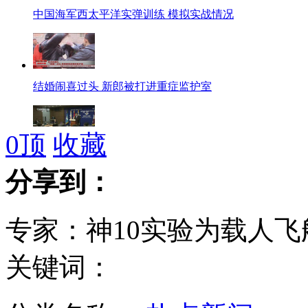
中国海军西太平洋实弹训练 模拟实战情况
结婚闹喜过头 新郎被打进重症监护室
0
顶
收藏
韩国防部：将制定核遏制战略 应对"核威胁"
分享到：
专家：神10实验为载人
成都一步行街只许停400以上豪车
关键词：
疯狂别克连撞10多辆车 肇事司机曾吸食冰毒