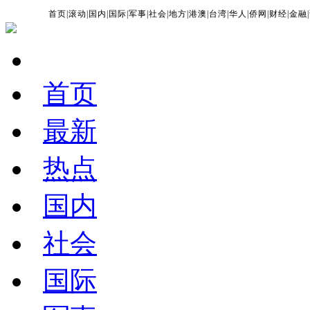
首页
|
滚动
|
国内
|
国际
|
军事
|
社会
|
地方
|
港澳
|
台湾
|
华人
|
侨网
|
财经
|
金融
|
首页
最新
热点
国内
社会
国际