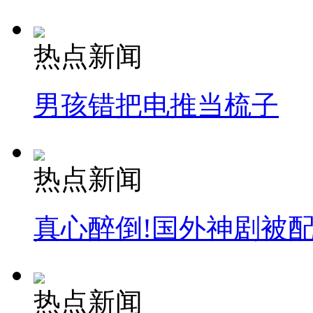
走！跟着总书记去植树
热点新闻
消防员救轻生者
花炮节热闹非凡
减压"枕头大战"
男孩错把电推当梳子
纽约上演“枕头大战”
热点新闻
司机酒驾遇交警 急速倒车逃窜
真心醉倒!国外神剧被
热点新闻