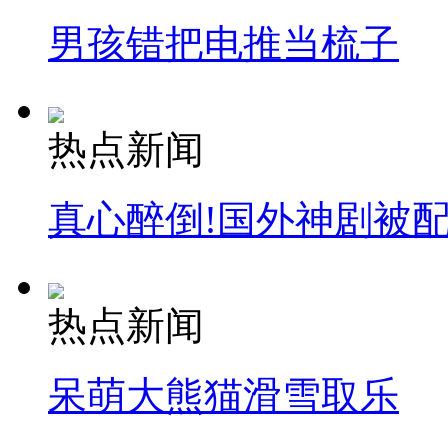
男孩错把电推当梳子
消防员救轻生者
花炮节热闹非凡
减压"枕头大战"
热点新闻
纽约上演“枕头大战”
真心醉倒!国外神剧被
司机酒驾遇交警 急速倒车逃窜
热点新闻
呆萌大熊猫滑雪取乐