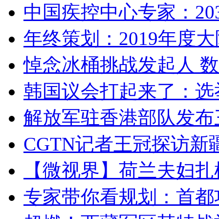
中国疾控中心专家：203
年终策划：2019年度大陆
悼念冰桶挑战发起人 数百
韩国议会打起来了：选举
解放军驻香港部队发布三
CGTN记者王冠探访新疆
【微视界】荷兰夫妇扎根青
专家带你看规划：首都功