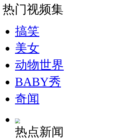
女孩北京地铁殴打老人 痛下狠手拳打脚踢
热门视频集
无痛分娩是否安全 医生回应
搞笑
美女
外交部：反对强权政治霸凌主义
动物世界
外交部：有关国家言论片面不公正
BABY秀
奇闻
安徽一实载49人客车翻车
热点新闻
走！跟着总书记去植树