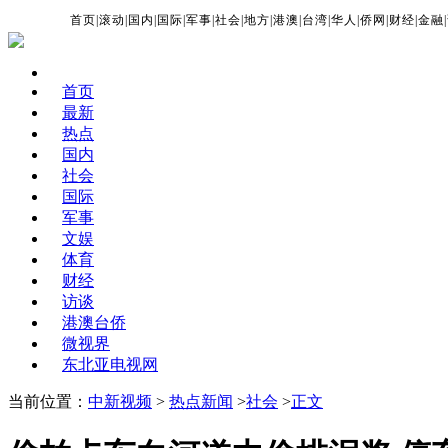
首页
|
滚动
|
国内
|
国际
|
军事
|
社会
|
地方
|
港澳
|
台湾
|
华人
|
侨网
|
财经
|
金融
|
首页
最新
热点
国内
社会
国际
军事
文娱
体育
财经
访谈
港澳台侨
微视界
东北亚电视网
当前位置：
中新视频
>
热点新闻
>
社会
>
正文