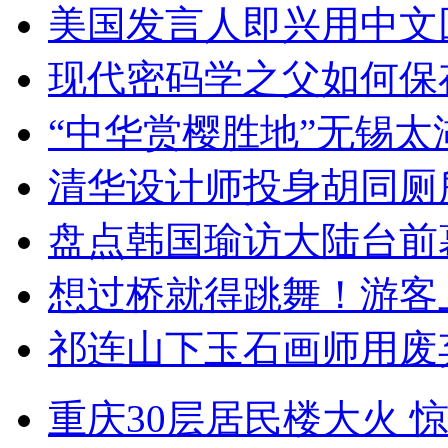
美国发言人即兴用中文
现代密码学之父如何保
“中华赏樱胜地”无锡
清华设计师投身胡同厕
盘点韩国瑜访大陆台前
想过桥就得跳舞！游客
祁连山下玉石画师用废
重庆30层居民楼大火