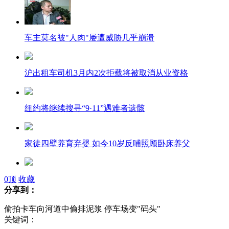
车主莫名被"人肉"屡遭威胁几乎崩溃
沪出租车司机3月内2次拒载将被取消从业资格
纽约将继续搜寻“9·11”遇难者遗骸
家徒四壁养育弃婴 如今10岁反哺照顾卧床养父
美素丽儿客服称暂无召回计划
0
顶
收藏
分享到：
偷拍卡车向河道中偷排泥浆 停车场变"码头"
爆笑外国电影战斗场面 堪比国产雷人抗日剧
关键词：