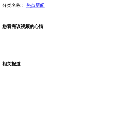
分类名称：
热点新闻
安徽1例人感染H7N9病例病情危重
您看完该视频的心情
南京"国五条"细则未涉及20%个税
相关报道
雅典市政委员会主席期待与北京开展多方合作
山西运城恶犬咬伤多人 警民合力深夜将其击毙