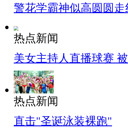
警花学霸神似高圆圆走
热点新闻
美女主持人直播球赛 
热点新闻
直击"圣诞泳装裸跑"