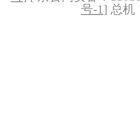
号-1
] 总机：