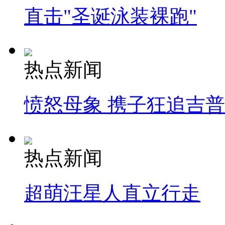
直击"圣诞泳装裸跑"
热点新闻
愤怒母象 携子狂追吉
热点新闻
超萌汪星人直立行走