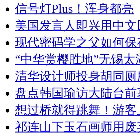
信号灯Plus！浑身都亮
美国发言人即兴用中文
现代密码学之父如何保
“中华赏樱胜地”无锡
清华设计师投身胡同厕
盘点韩国瑜访大陆台前
想过桥就得跳舞！游客
祁连山下玉石画师用废