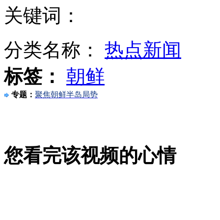
关键词：
石原病愈出院 称"我死了日本就没有意思了"
分类名称：
热点新闻
标签：
朝鲜
新右势力桥下彻推特粉丝过百万 日本政坛第一
专题：
聚焦朝鲜半岛局势
专家：美故意保留日好战性格便于"放狗咬人"
您看完该视频的心情
山西运城恶犬咬伤多人 警民合力深夜将其击毙