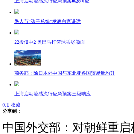
上海启动流感流行应急预案Ⅲ级响应
愚人节"孩子总统"发表白宫讲话
22投仅中2 奥巴马打篮球丢尽颜面
商务部：除日本外中国与东北亚各国贸易量均升
上海启动流感流行应急预案三级响应
0
顶
收藏
分享到：
中国外交部：对朝鲜重启
中国海监巡航钓鱼岛 要求日船立即离开