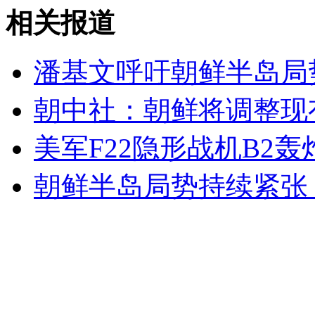
女孩北京地铁殴打老人 痛下狠手拳打脚踢
相关报道
无痛分娩是否安全 医生回应
潘基文呼吁朝鲜半岛局
朝中社：朝鲜将调整现
外交部：反对强权政治霸凌主义
美军F22隐形战机B2
外交部：有关国家言论片面不公正
朝鲜半岛局势持续紧张
安徽一实载49人客车翻车
走！跟着总书记去植树