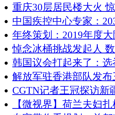
重庆30层居民楼大火
中国疾控中心专家：203
年终策划：2019年度大陆
悼念冰桶挑战发起人 数百
韩国议会打起来了：选举
解放军驻香港部队发布三
CGTN记者王冠探访新疆
【微视界】荷兰夫妇扎根青