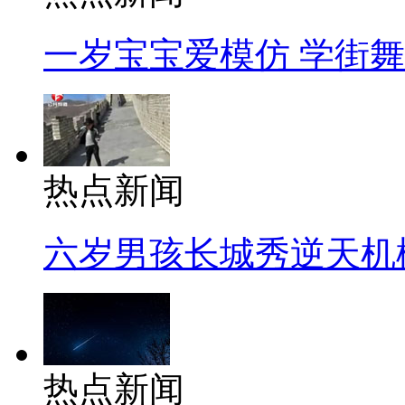
一岁宝宝爱模仿 学街
热点新闻
六岁男孩长城秀逆天机
热点新闻