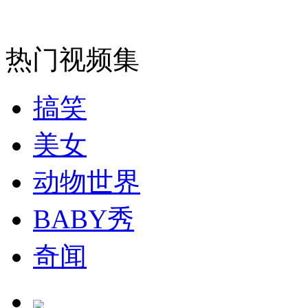
消防员救轻生者
花炮节热闹非凡
减压"枕头大战"
热门视频集
搞笑
纽约上演“枕头大战”
美女
司机酒驾遇交警 急速倒车逃窜
动物世界
BABY秀
奇闻