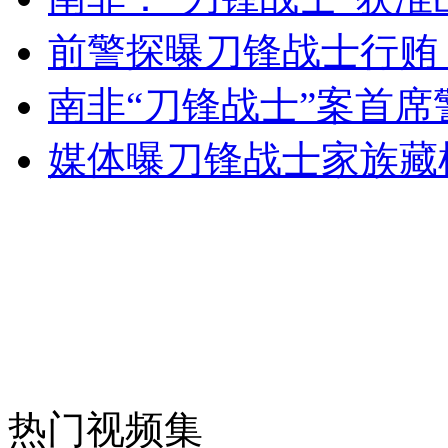
前警探曝刀锋战士行贿 
无痛分娩是否安全 医生回应
南非“刀锋战士”案首席
外交部：反对强权政治霸凌主义
媒体曝刀锋战士家族藏
外交部：有关国家言论片面不公正
安徽一实载49人客车翻车
热门视频集
走！跟着总书记去植树