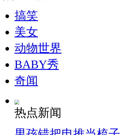
消防员救轻生者
花炮节热闹非凡
减压"枕头大战"
搞笑
美女
动物世界
纽约上演“枕头大战”
BABY秀
司机酒驾遇交警 急速倒车逃窜
奇闻
热点新闻
男孩错把电推当梳子