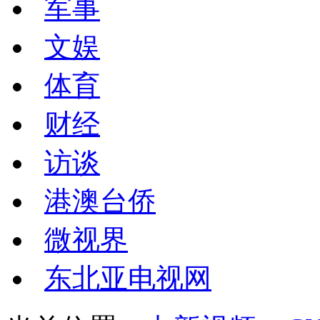
军事
文娱
体育
财经
访谈
港澳台侨
微视界
东北亚电视网