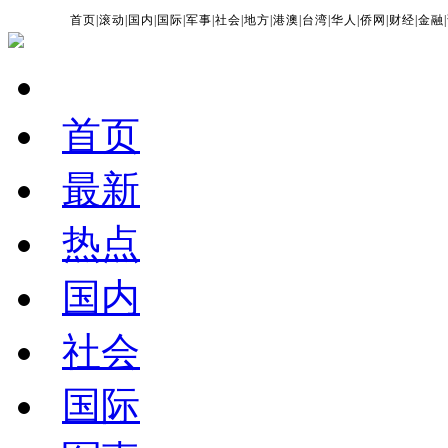
首页
|
滚动
|
国内
|
国际
|
军事
|
社会
|
地方
|
港澳
|
台湾
|
华人
|
侨网
|
财经
|
金融
|
首页
最新
热点
国内
社会
国际