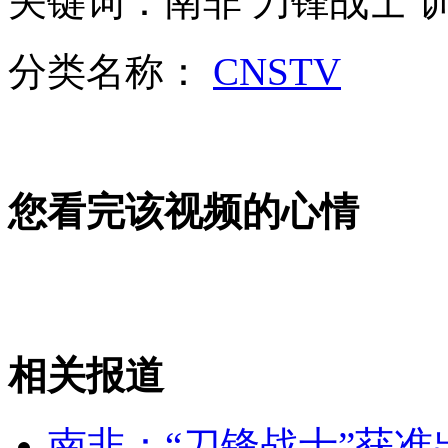
关键词：南非 刀锋战士 
分类名称：
CNSTV
美化学部队重返韩并展示装备
俄罗斯严打贪腐 向官员海外账户"开刀"
您看完该视频的心情
美官员：朝或将在近期试射导弹
山西运城恶犬咬伤多人 警民合力深夜将其击毙
相关报道
南非：“刀锋战士”获准
女孩北京地铁殴打老人 痛下狠手拳打脚踢