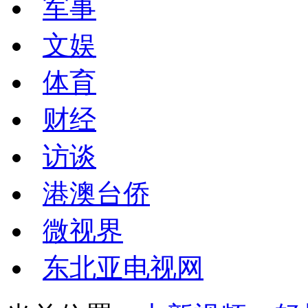
军事
文娱
体育
财经
访谈
港澳台侨
微视界
东北亚电视网