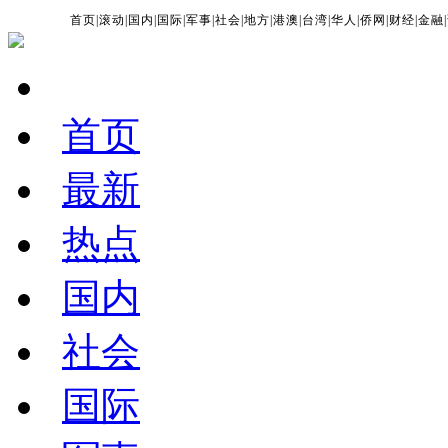
首页
|
滚动
|
国内
|
国际
|
军事
|
社会
|
地方
|
港澳
|
台湾
|
华人
|
侨网
|
财经
|
金融
|
首页
最新
热点
国内
社会
国际