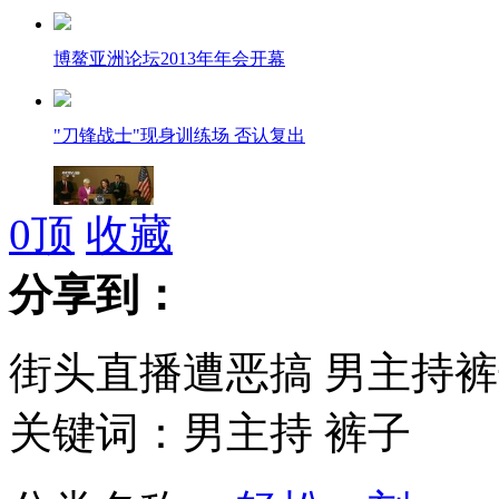
博鳌亚洲论坛2013年年会开幕
"刀锋战士"现身训练场 否认复出
0
顶
收藏
美国康州签署严格控枪新法案
分享到：
街头直播遭恶搞 男主持
我国目前已确诊共14例H7N9禽流感疫情
关键词：男主持 裤子
举办博鳌亚洲论坛 经费从何而来？