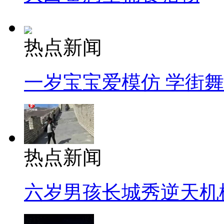
热点新闻
一岁宝宝爱模仿 学街
热点新闻
六岁男孩长城秀逆天机