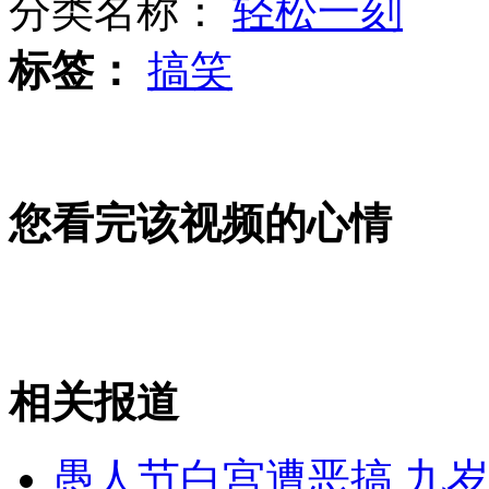
分类名称：
轻松一刻
标签：
搞笑
博鳌亚洲论坛嘉宾名单“出炉记”
山西运城恶犬咬伤多人 警民合力深夜将其击毙
您看完该视频的心情
女孩北京地铁殴打老人 痛下狠手拳打脚踢
无痛分娩是否安全 医生回应
相关报道
外交部：反对强权政治霸凌主义
愚人节白宫遭恶搞 九