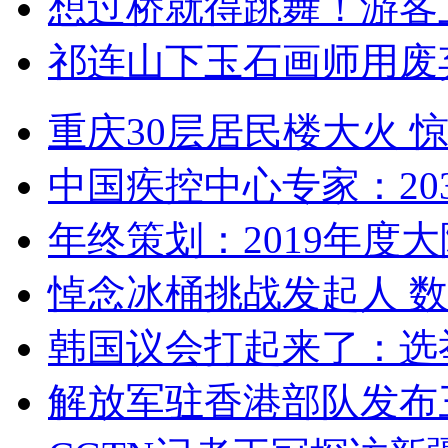
想过桥就得跳舞！游客
祁连山下玉石画师用废
重庆30层居民楼大火
中国疾控中心专家：203
年终策划：2019年度大陆
悼念冰桶挑战发起人 数百
韩国议会打起来了：选举
解放军驻香港部队发布三