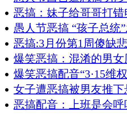
外交部：有关国家言论片面不公正
恶搞：妹子给哥哥打错
愚人节恶搞 “孩子总统
安徽一实载49人客车翻车
恶搞:3月份第1周傻缺
爆笑恶搞：混淆的男女
走！跟着总书记去植树
爆笑恶搞配音“3·15维
女子遭恶搞被男友推下
消防员救轻生者
花炮节热闹非凡
减压"枕头大战"
恶搞配音：上班是会呼
纽约上演“枕头大战”