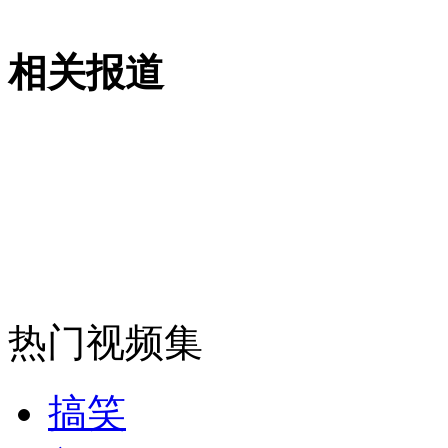
山西运城恶犬咬伤多人 警民合力深夜将其击毙
相关报道
女孩北京地铁殴打老人 痛下狠手拳打脚踢
无痛分娩是否安全 医生回应
外交部：反对强权政治霸凌主义
外交部：有关国家言论片面不公正
热门视频集
搞笑
安徽一实载49人客车翻车