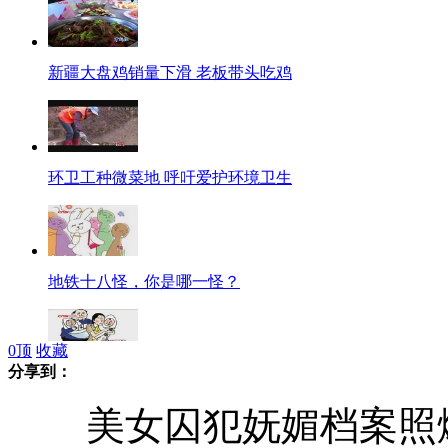
新疆大盘鸡销量下滑 老板带头吃鸡
环卫工种微菜地 呼吁爱护环境卫生
地铁十八怪，你是哪一怪？
0
顶
收藏
分享到：
为何80后双独家庭要放弃二胎?
美女囚犯妩媚档案照