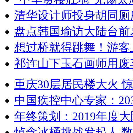
清华设计师投身胡同厕
盘点韩国瑜访大陆台前
想过桥就得跳舞！游客
祁连山下玉石画师用废
重庆30层居民楼大火
中国疾控中心专家：203
年终策划：2019年度大陆
悼念冰桶挑战发起人 数百