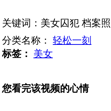
盘点中国80后美女富豪：真正的名媛
关键词：美女囚犯 档案照
“中国式过马路”处罚不疼不痒？
分类名称：
轻松一刻
标签：
美女
柯震东幼年萌照曝光遭调侃
舒淇暗示与冯德伦分手？
您看完该视频的心情
热词：拒绝求爱体 幸福官司