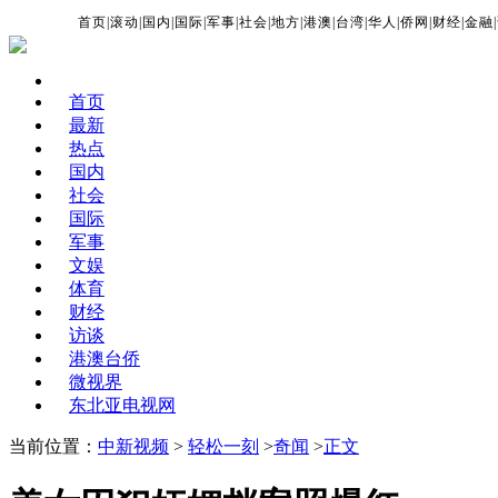
首页
|
滚动
|
国内
|
国际
|
军事
|
社会
|
地方
|
港澳
|
台湾
|
华人
|
侨网
|
财经
|
金融
|
首页
最新
热点
国内
社会
国际
军事
文娱
体育
财经
访谈
港澳台侨
微视界
东北亚电视网
当前位置：
中新视频
>
轻松一刻
>
奇闻
>
正文