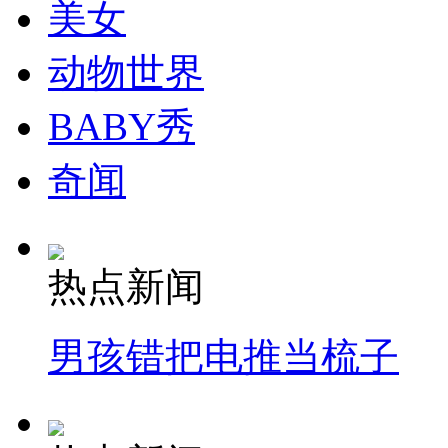
美女
动物世界
走！跟着总书记去植树
BABY秀
消防员救轻生者
花炮节热闹非凡
减压"枕头大战"
奇闻
纽约上演“枕头大战”
热点新闻
司机酒驾遇交警 急速倒车逃窜
男孩错把电推当梳子