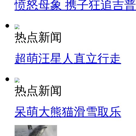
愤怒母象 携子狂追吉
热点新闻
超萌汪星人直立行走
热点新闻
呆萌大熊猫滑雪取乐