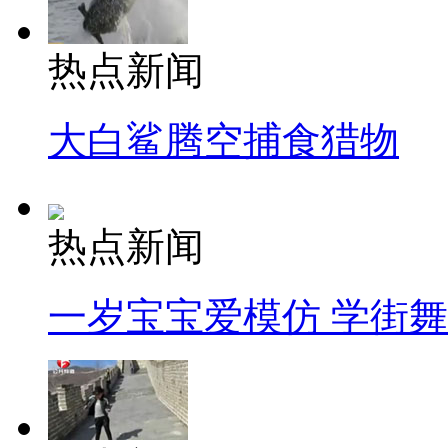
热点新闻
大白鲨腾空捕食猎物
热点新闻
一岁宝宝爱模仿 学街