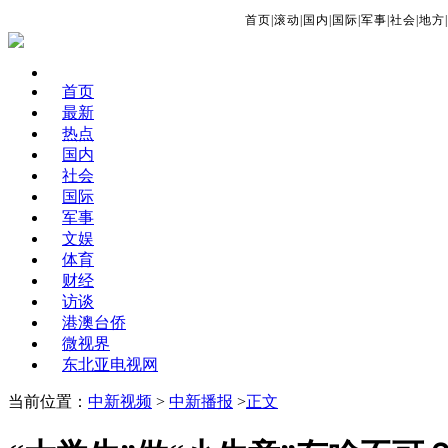
首页
|
滚动
|
国内
|
国际
|
军事
|
社会
|
地方
|
首页
最新
热点
国内
社会
国际
军事
文娱
体育
财经
访谈
港澳台侨
微视界
东北亚电视网
当前位置：
中新视频
>
中新播报
>
正文