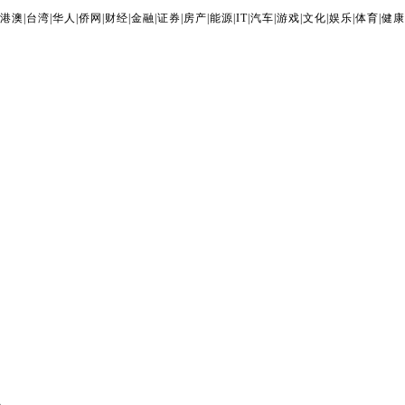
港澳
|
台湾
|
华人
|
侨网
|
财经
|
金融
|
证券
|
房产
|
能源
|
IT
|
汽车
|
游戏
|
文化
|
娱乐
|
体育
|
健康