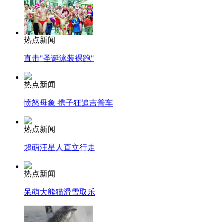
热点新闻
直击"圣诞泳装裸跑"
热点新闻
愤怒母象 携子狂追吉普车
热点新闻
超萌汪星人直立行走
热点新闻
呆萌大熊猫滑雪取乐