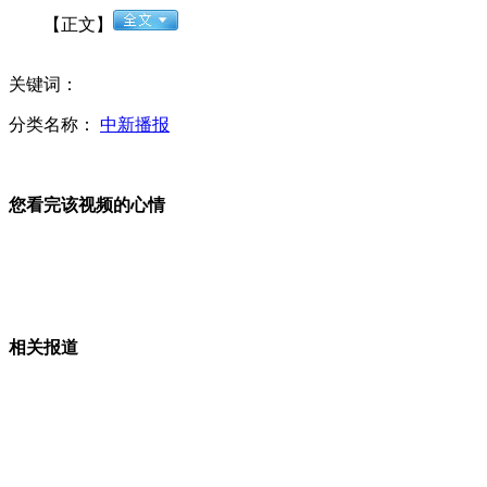
【正文】
热词：拒绝求爱体 幸福官司
关键词：
分类名称：
中新播报
中国式过马路处罚不疼不痒？
您看完该视频的心情
设计抗8级地震 安居房竟被大风吹倒
相关报道
付之一炬 实拍云南边防销毁罂粟壳3.6吨