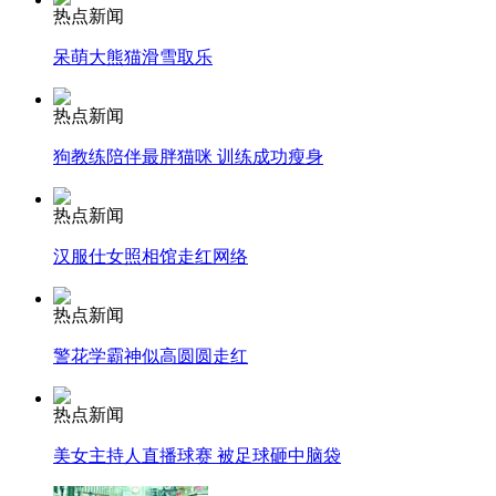
热点新闻
安徽一实载49人客车翻车
呆萌大熊猫滑雪取乐
热点新闻
狗教练陪伴最胖猫咪 训练成功瘦身
走！跟着总书记去植树
热点新闻
消防员救轻生者
花炮节热闹非凡
减压"枕头大战"
汉服仕女照相馆走红网络
热点新闻
警花学霸神似高圆圆走红
纽约上演“枕头大战”
热点新闻
美女主持人直播球赛 被足球砸中脑袋
司机酒驾遇交警 急速倒车逃窜