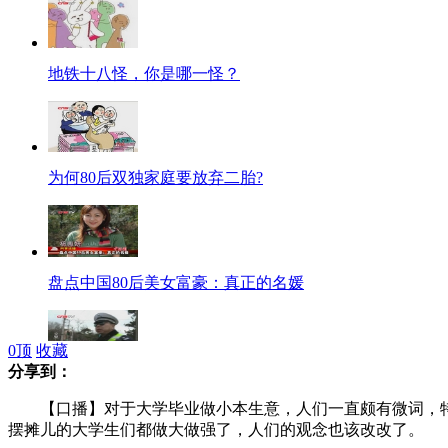
地铁十八怪，你是哪一怪？
为何80后双独家庭要放弃二胎?
盘点中国80后美女富豪：真正的名媛
0
顶
收藏
分享到：
“中国式过马路”处罚不疼不痒？
【口播】对于大学毕业做小本生意，人们一直颇有微词，特
摆摊儿的大学生们都做大做强了，人们的观念也该改改了。