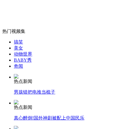
美国F-35B战斗机首次夜间短距起飞垂直降落
山西运城恶犬咬伤多人 警民合力深夜将其击毙
热门视频集
搞笑
美女
女孩北京地铁殴打老人 痛下狠手拳打脚踢
动物世界
BABY秀
奇闻
无痛分娩是否安全 医生回应
热点新闻
男孩错把电推当梳子
外交部：反对强权政治霸凌主义
热点新闻
外交部：有关国家言论片面不公正
真心醉倒!国外神剧被配上中国民乐