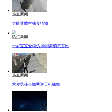
热点新闻
大白鲨腾空捕食猎物
热点新闻
一岁宝宝爱模仿 学街舞萌态百出
热点新闻
六岁男孩长城秀逆天机械舞