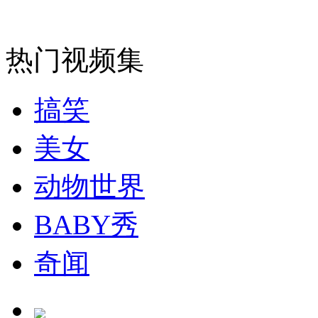
付之一炬 实拍云南边防销毁罂粟壳3.6吨
热门视频集
山西运城恶犬咬伤多人 警民合力深夜将其击毙
搞笑
女孩北京地铁殴打老人 痛下狠手拳打脚踢
美女
动物世界
无痛分娩是否安全 医生回应
BABY秀
外交部：反对强权政治霸凌主义
奇闻
外交部：有关国家言论片面不公正