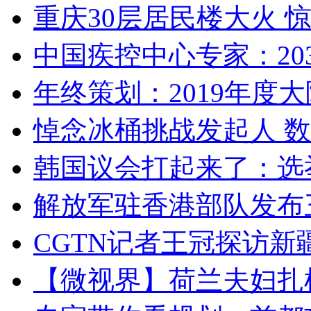
重庆30层居民楼大火
中国疾控中心专家：203
年终策划：2019年度大陆
悼念冰桶挑战发起人 数百
韩国议会打起来了：选举
解放军驻香港部队发布三
CGTN记者王冠探访新疆
【微视界】荷兰夫妇扎根青