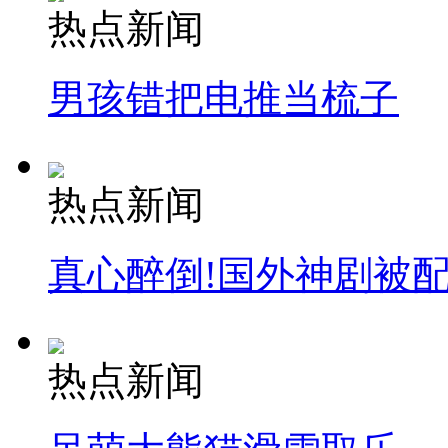
热点新闻
安徽一实载49人客车翻车
男孩错把电推当梳子
走！跟着总书记去植树
热点新闻
消防员救轻生者
花炮节热闹非凡
减压"枕头大战"
真心醉倒!国外神剧被
纽约上演“枕头大战”
热点新闻
司机酒驾遇交警 急速倒车逃窜