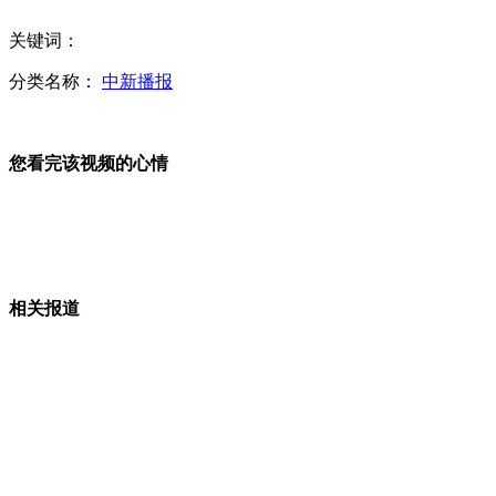
关键词：
“中国式过马路”处罚不疼不痒？
分类名称：
中新播报
热词：拒绝求爱体 幸福官司
您看完该视频的心情
中国式过马路处罚不疼不痒？
相关报道
设计抗8级地震 安居房竟被大风吹倒