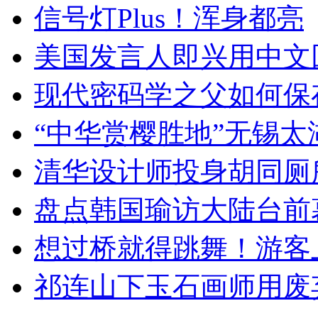
信号灯Plus！浑身都亮
美国发言人即兴用中文
现代密码学之父如何保
“中华赏樱胜地”无锡
清华设计师投身胡同厕
盘点韩国瑜访大陆台前
想过桥就得跳舞！游客
祁连山下玉石画师用废