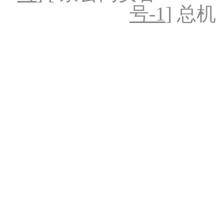
号-1
] 总机：