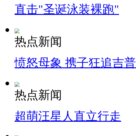
直击"圣诞泳装裸跑"
热点新闻
愤怒母象 携子狂追吉
热点新闻
超萌汪星人直立行走