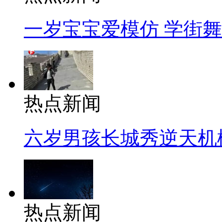
一岁宝宝爱模仿 学街
热点新闻
六岁男孩长城秀逆天机
热点新闻