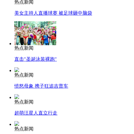
热点新闻
美女主持人直播球赛 被足球砸中脑袋
热点新闻
直击"圣诞泳装裸跑"
热点新闻
愤怒母象 携子狂追吉普车
热点新闻
超萌汪星人直立行走
热点新闻