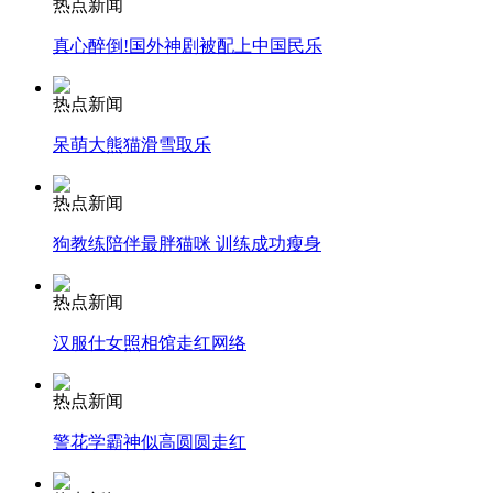
热点新闻
真心醉倒!国外神剧被配上中国民乐
走！跟着总书记去植树
热点新闻
呆萌大熊猫滑雪取乐
消防员救轻生者
花炮节热闹非凡
减压"枕头大战"
热点新闻
狗教练陪伴最胖猫咪 训练成功瘦身
纽约上演“枕头大战”
热点新闻
汉服仕女照相馆走红网络
司机酒驾遇交警 急速倒车逃窜
热点新闻
警花学霸神似高圆圆走红