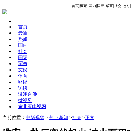
首页
|
滚动
|
国内
|
国际
|
军事
|
社会
|
地方
|
首页
最新
热点
国内
社会
国际
军事
文娱
体育
财经
访谈
港澳台侨
微视界
东北亚电视网
当前位置：
中新视频
>
热点新闻
>
社会
>
正文