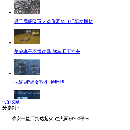
男子雇佣吸毒人员偷豪华自行车发横财
美貌妻子不堪家暴 驾车碾压丈夫
抗战剧“裸女敬礼”遭吐槽
0
顶
收藏
分享到：
公交司机跪地上20分钟救乘客
淮安一盐厂突然起火 过火面积300平米