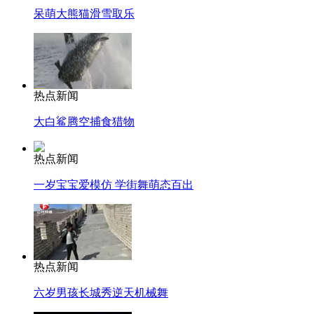
呆萌大熊猫滑雪取乐
热点新闻
大白鲨腾空捕食猎物
热点新闻
一岁宝宝爱模仿 学街舞萌态百出
热点新闻
六岁男孩长城秀逆天机械舞