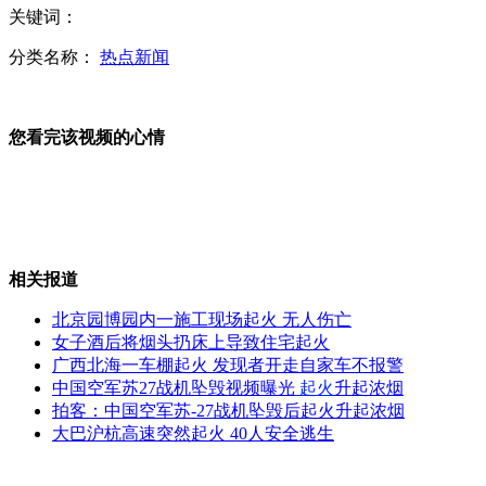
关键词：
河南邓州13岁女孩火海救母 全身95%被烧伤
分类名称：
热点新闻
您看完该视频的心情
自贡老人命悬一线 全城寻颅内出血病人
田震病后复出转型当主持人
相关报道
全聚德被曝以10元价格出售客人未带走鸭架
北京园博园内一施工现场起火 无人伤亡
女子酒后将烟头扔床上导致住宅起火
广西北海一车棚起火 发现者开走自家车不报警
中国空军苏27战机坠毁视频曝光
起火
升起浓烟
拍客：中国空军苏-27战机坠毁后起火升起浓烟
山西太原：监拍行人过马路 600人仅1人守交规
大巴沪杭高速突然起火 40人安全逃生