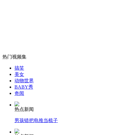
山西运城恶犬咬伤多人 警民合力深夜将其击毙
女孩北京地铁殴打老人 痛下狠手拳打脚踢
无痛分娩是否安全 医生回应
热门视频集
搞笑
美女
外交部：反对强权政治霸凌主义
动物世界
BABY秀
奇闻
外交部：有关国家言论片面不公正
热点新闻
男孩错把电推当梳子
安徽一实载49人客车翻车