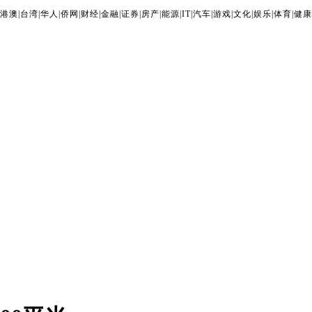
港澳
|
台湾
|
华人
|
侨网
|
财经
|
金融
|
证券
|
房产
|
能源
|
IT
|
汽车
|
游戏
|
文化
|
娱乐
|
体育
|
健康