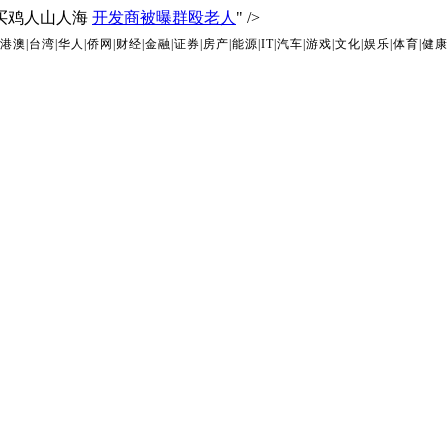
买鸡人山人海
开发商被曝群殴老人
" />
港澳
|
台湾
|
华人
|
侨网
|
财经
|
金融
|
证券
|
房产
|
能源
|
IT
|
汽车
|
游戏
|
文化
|
娱乐
|
体育
|
健康