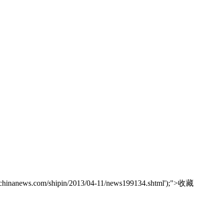
.chinanews.com/shipin/2013/04-11/news199134.shtml');">
收藏