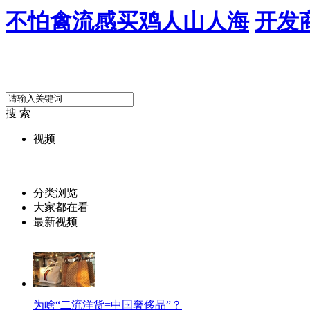
不怕禽流感买鸡人山人海
开发
搜 索
视频
分类浏览
大家都在看
最新视频
为啥“二流洋货=中国奢侈品”？