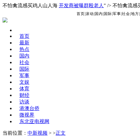
不怕禽流感买鸡人山人海
开发商被曝群殴老人
" />
不怕禽流感
首页
|
滚动
|
国内
|
国际
|
军事
|
社会
|
地方
|
首页
最新
热点
国内
社会
国际
军事
文娱
体育
财经
访谈
港澳台侨
微视界
东北亚电视网
当前位置：
中新视频
> >
正文