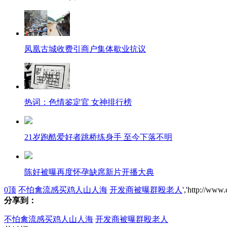
凤凰古城收费引商户集体歇业抗议
热词：色情鉴定官 女神排行榜
21岁跑酷爱好者跳桥练身手 至今下落不明
陈好被曝再度怀孕缺席新片开播大典
0
顶
不怕禽流感买鸡人山人海
开发商被曝群殴老人
','http://www
分享到：
因自闭症沟通失误 男子被医生拔光牙齿
不怕禽流感买鸡人山人海
开发商被曝群殴老人