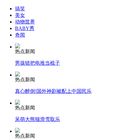
搞笑
美女
女孩北京地铁殴打老人 痛下狠手拳打脚踢
动物世界
BABY秀
奇闻
无痛分娩是否安全 医生回应
热点新闻
男孩错把电推当梳子
外交部：反对强权政治霸凌主义
热点新闻
外交部：有关国家言论片面不公正
真心醉倒!国外神剧被配上中国民乐
热点新闻
安徽一实载49人客车翻车
呆萌大熊猫滑雪取乐
热点新闻