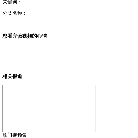
关键词：
分类名称：
为啥二流洋货=中国奢侈品?
您看完该视频的心情
大二女生妒嫉闺蜜太阔绰 盗窃其家当后烧房
抗8级地震安居房被吹倒 镇政府强迫居民搬入
相关报道
官员看黄网被查抱电脑逃跑
山西运城恶犬咬伤多人 警民合力深夜将其击毙
热门视频集