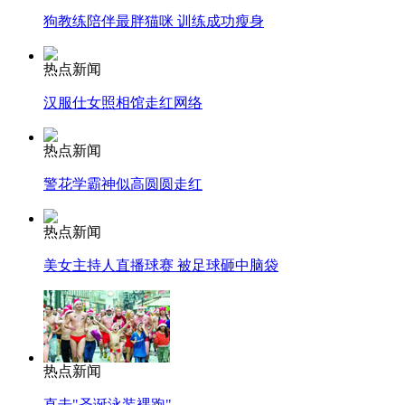
狗教练陪伴最胖猫咪 训练成功瘦身
走！跟着总书记去植树
热点新闻
消防员救轻生者
花炮节热闹非凡
减压"枕头大战"
汉服仕女照相馆走红网络
热点新闻
警花学霸神似高圆圆走红
纽约上演“枕头大战”
热点新闻
美女主持人直播球赛 被足球砸中脑袋
司机酒驾遇交警 急速倒车逃窜
热点新闻
直击"圣诞泳装裸跑"