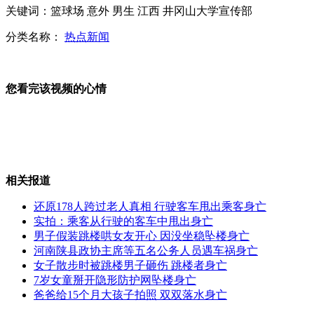
因自闭症沟通失误 男子被医生拔光牙齿
关键词：篮球场 意外 男生 江西 井冈山大学宣传部
分类名称：
热点新闻
为啥二流洋货=中国奢侈品?
您看完该视频的心情
大二女生妒嫉闺蜜太阔绰 盗窃其家当后烧房
相关报道
抗8级地震安居房被吹倒 镇政府强迫居民搬入
还原178人跨过老人真相 行驶客车甩出乘客身亡
实拍：乘客从行驶的客车中甩出身亡
男子假装跳楼哄女友开心 因没坐稳坠楼身亡
山西运城恶犬咬伤多人 警民合力深夜将其击毙
河南陕县政协主席等五名公务人员遇车祸身亡
女子散步时被跳楼男子砸伤 跳楼者身亡
7岁女童掰开隐形防护网坠楼身亡
爸爸给15个月大孩子拍照 双双落水身亡