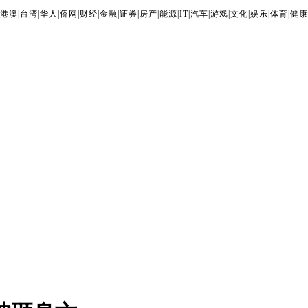
港澳
|
台湾
|
华人
|
侨网
|
财经
|
金融
|
证券
|
房产
|
能源
|
IT
|
汽车
|
游戏
|
文化
|
娱乐
|
体育
|
健康