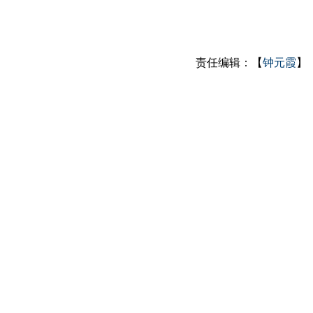
责任编辑：【
钟元霞
】