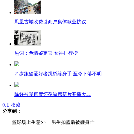
凤凰古城收费引商户集体歇业抗议
热词：色情鉴定官 女神排行榜
21岁跑酷爱好者跳桥练身手 至今下落不明
陈好被曝再度怀孕缺席新片开播大典
0
顶
收藏
分享到：
篮球场上生意外 一男生扣篮后被砸身亡
篮球场上生意外 一男生扣篮后被砸身亡