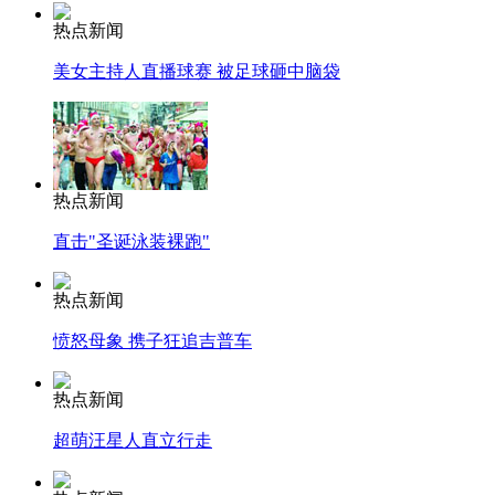
热点新闻
美女主持人直播球赛 被足球砸中脑袋
热点新闻
直击"圣诞泳装裸跑"
热点新闻
愤怒母象 携子狂追吉普车
热点新闻
超萌汪星人直立行走