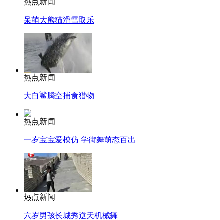
热点新闻
呆萌大熊猫滑雪取乐
热点新闻
大白鲨腾空捕食猎物
热点新闻
一岁宝宝爱模仿 学街舞萌态百出
热点新闻
六岁男孩长城秀逆天机械舞