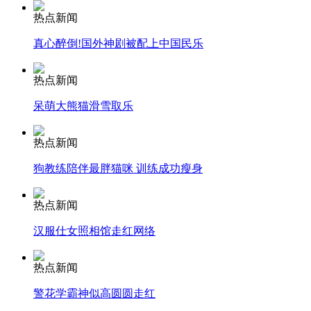
热点新闻
消防员救轻生者
花炮节热闹非凡
减压"枕头大战"
真心醉倒!国外神剧被配上中国民乐
热点新闻
呆萌大熊猫滑雪取乐
纽约上演“枕头大战”
热点新闻
司机酒驾遇交警 急速倒车逃窜
狗教练陪伴最胖猫咪 训练成功瘦身
热点新闻
汉服仕女照相馆走红网络
热点新闻
警花学霸神似高圆圆走红