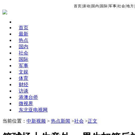
首页
|
滚动
|
国内
|
国际
|
军事
|
社会
|
地方
|
首页
最新
热点
国内
社会
国际
军事
文娱
体育
财经
访谈
港澳台侨
微视界
东北亚电视网
当前位置：
中新视频
>
热点新闻
>
社会
>
正文