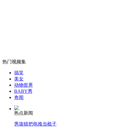
女孩北京地铁殴打老人 痛下狠手拳打脚踢
无痛分娩是否安全 医生回应
外交部：反对强权政治霸凌主义
热门视频集
外交部：有关国家言论片面不公正
搞笑
美女
动物世界
BABY秀
安徽一实载49人客车翻车
奇闻
热点新闻
男孩错把电推当梳子
走！跟着总书记去植树