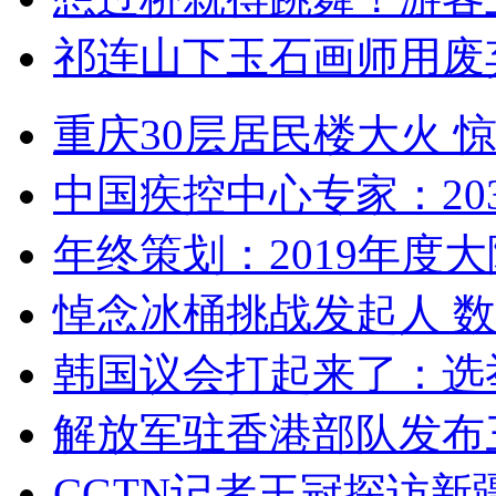
祁连山下玉石画师用废
重庆30层居民楼大火
中国疾控中心专家：203
年终策划：2019年度大陆
悼念冰桶挑战发起人 数百
韩国议会打起来了：选举
解放军驻香港部队发布三
CGTN记者王冠探访新疆