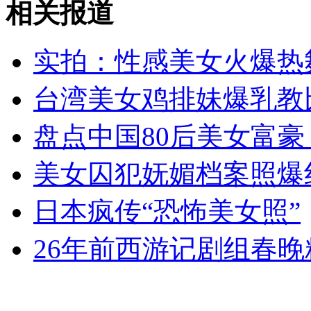
相关报道
的哥中彩603万 出10块钱好友起诉要一半
实拍：性感美女火爆热
山西运城恶犬咬伤多人 警民合力深夜将其击毙
台湾美女鸡排妹爆乳教
盘点中国80后美女富
女孩北京地铁殴打老人 痛下狠手拳打脚踢
美女囚犯妩媚档案照爆
无痛分娩是否安全 医生回应
日本疯传“恐怖美女照”
外交部：反对强权政治霸凌主义
26年前西游记剧组春
外交部：有关国家言论片面不公正