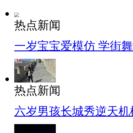
热点新闻
一岁宝宝爱模仿 学街
热点新闻
六岁男孩长城秀逆天机