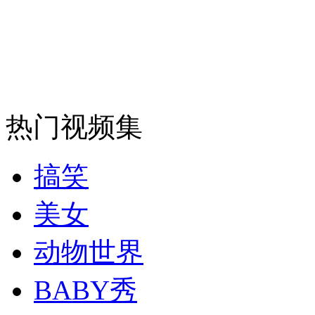
安徽一实载49人客车翻车
走！跟着总书记去植树
热门视频集
消防员救轻生者
花炮节热闹非凡
减压"枕头大战"
搞笑
美女
纽约上演“枕头大战”
动物世界
BABY秀
司机酒驾遇交警 急速倒车逃窜