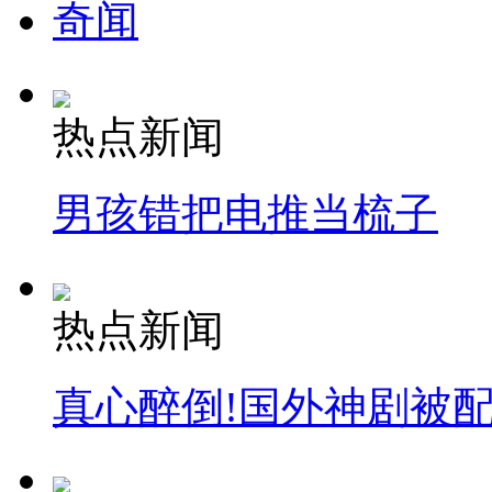
奇闻
热点新闻
男孩错把电推当梳子
热点新闻
真心醉倒!国外神剧被