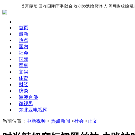
首页
|
滚动
|
国内
|
国际
|
军事
|
社会
|
地方
|
港澳
|
台湾
|
华人
|
侨网
|
财经
|
金融
|
首页
最新
热点
国内
社会
国际
军事
文娱
体育
财经
访谈
港澳台侨
微视界
东北亚电视网
当前位置：
中新视频
>
热点新闻
>
社会
>
正文