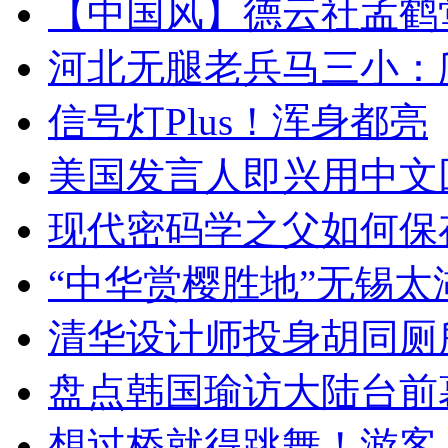
【中国风】德云社孟鹤
河北无腿老兵马三小：爬
信号灯Plus！浑身都亮
美国发言人即兴用中文
现代密码学之父如何保
“中华赏樱胜地”无锡
清华设计师投身胡同厕
盘点韩国瑜访大陆台前
想过桥就得跳舞！游客