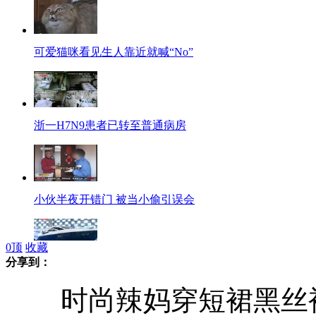
可爱猫咪看见生人靠近就喊“No”
浙一H7N9患者已转至普通病房
小伙半夜开错门 被当小偷引误会
0
顶
收藏
分享到：
上海游艇展豪华艇难觅踪影 低价摩托艇受青睐
时尚辣妈穿短裙黑丝袜