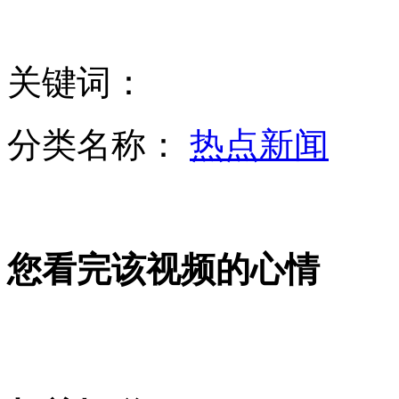
少女微信拉客源 约会险遭强奸
关键词：
醉酒男河边打盹不慎落水
分类名称：
热点新闻
酒驾美女拒绝测试 撒泼狂扇交警6耳光
您看完该视频的心情
歼10万米高空座舱盖爆炸