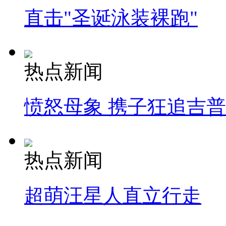
直击"圣诞泳装裸跑"
热点新闻
愤怒母象 携子狂追吉
热点新闻
超萌汪星人直立行走