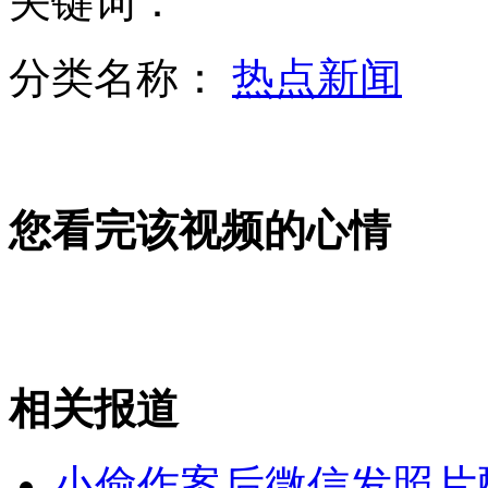
关键词：
分类名称：
热点新闻
中俄朝边境城市珲春举行防空袭演练
您看完该视频的心情
为啥“二流洋货=中国奢侈品”？
凤凰古城收费引商户集体歇业抗议
相关报道
山西运城恶犬咬伤多人 警民合力深夜将其击毙
小偷作案后微信发照片