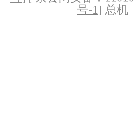
号-1
] 总机：