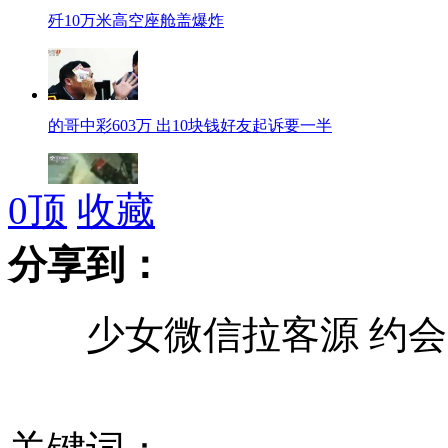
歼10万米高空座舱盖爆炸
的哥中彩603万 出10块钱好友起诉要一半
0
顶
收藏
实拍虎鲨突然窜出和渔民夺食惊险一幕
分享到：
少女微信拉客源 约会
时尚辣妈穿短裙黑丝袜 走路被贱男刀捅屁股
汽车被断裂高压电线击中焚毁