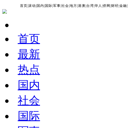
首页
|
滚动
|
国内
|
国际
|
军事
|
社会
|
地方
|
港澳
|
台湾
|
华人
|
侨网
|
财经
|
金融
|
首页
最新
热点
国内
社会
国际