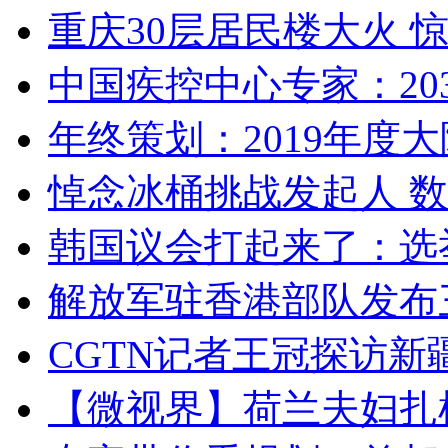
重庆30层居民楼大火
中国疾控中心专家：203
年终策划：2019年度大陆
悼念冰桶挑战发起人 数百
韩国议会打起来了：选举
解放军驻香港部队发布三
CGTN记者王冠探访新疆
【微视界】荷兰夫妇扎根青