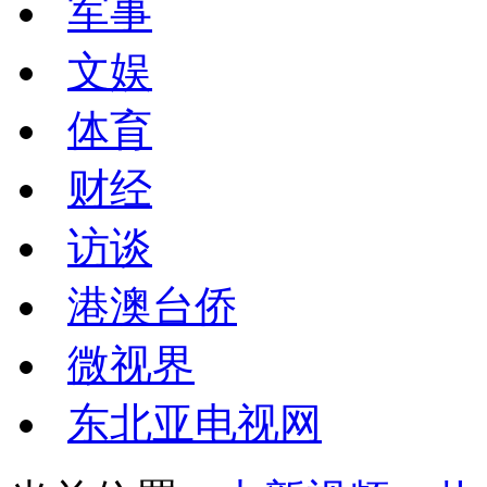
军事
文娱
体育
财经
访谈
港澳台侨
微视界
东北亚电视网