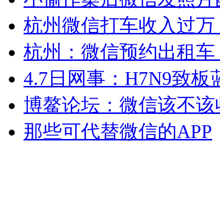
女孩北京地铁殴打老人 痛下狠手拳打脚踢
杭州微信打车收入过万 
杭州：微信预约出租车
无痛分娩是否安全 医生回应
4.7日网事：H7N9致
外交部：反对强权政治霸凌主义
博鳌论坛：微信该不该
外交部：有关国家言论片面不公正
那些可代替微信的APP
安徽一实载49人客车翻车