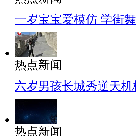
一岁宝宝爱模仿 学街
热点新闻
六岁男孩长城秀逆天机
热点新闻