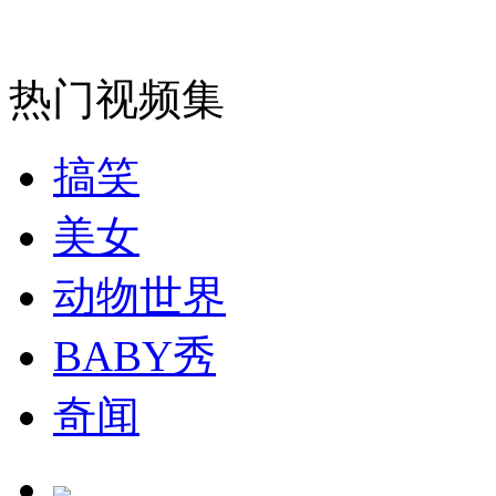
走！跟着总书记去植树
消防员救轻生者
花炮节热闹非凡
减压"枕头大战"
热门视频集
搞笑
纽约上演“枕头大战”
美女
司机酒驾遇交警 急速倒车逃窜
动物世界
BABY秀
奇闻