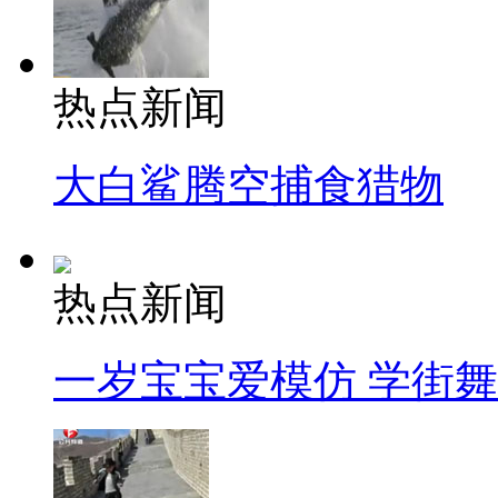
热点新闻
大白鲨腾空捕食猎物
热点新闻
一岁宝宝爱模仿 学街