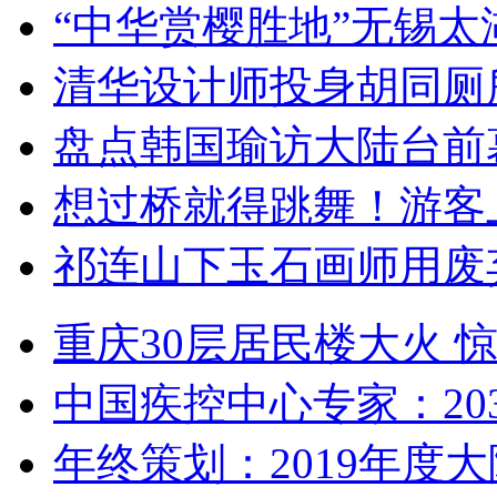
“中华赏樱胜地”无锡
清华设计师投身胡同厕
盘点韩国瑜访大陆台前
想过桥就得跳舞！游客
祁连山下玉石画师用废
重庆30层居民楼大火
中国疾控中心专家：203
年终策划：2019年度大陆