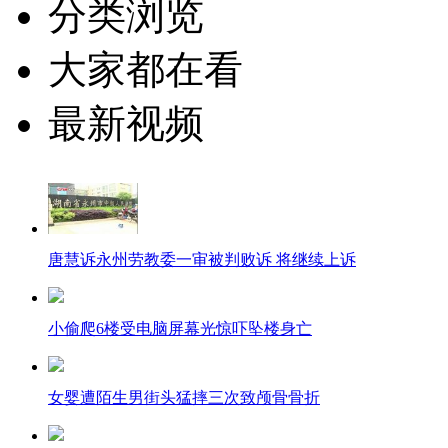
分类浏览
大家都在看
最新视频
唐慧诉永州劳教委一审被判败诉 将继续上诉
小偷爬6楼受电脑屏幕光惊吓坠楼身亡
女婴遭陌生男街头猛摔三次致颅骨骨折