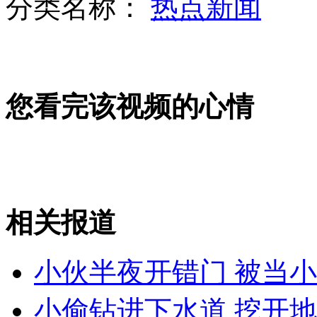
分类名称：
热点新闻
美国国务卿克里履新后首度访华 抵达北京
您看完该视频的心情
山西运城恶犬咬伤多人 警民合力深夜将其击毙
女孩北京地铁殴打老人 痛下狠手拳打脚踢
相关报道
无痛分娩是否安全 医生回应
小伙半夜开错门 被当
外交部：反对强权政治霸凌主义
小偷钻进下水道 挖开