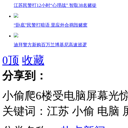
江苏民警打12小时“心理战” 智取38名赌徒
“卧底”民警打暗语 里应外合捣毁赌窝
迪拜警方新购百万兰博基尼高速巡逻
0
顶
收藏
分享到：
高雄发生械斗事件 竟因佛经吵到邻居
小偷爬6楼受电脑屏幕光
日本大阪航空局再次误报朝鲜发射导弹信息
关键词：江苏 小偷 电脑 
唐慧诉永州劳教委一审败诉