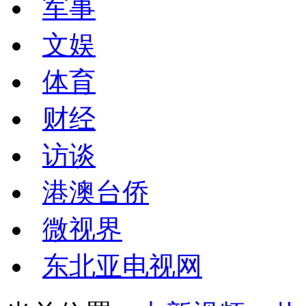
军事
文娱
体育
财经
访谈
港澳台侨
微视界
东北亚电视网