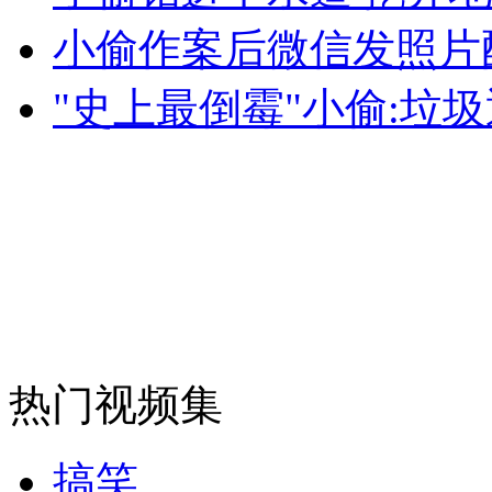
外交部：有关国家言论片面不公正
小偷作案后微信发照片
"史上最倒霉"小偷:垃
安徽一实载49人客车翻车
走！跟着总书记去植树
消防员救轻生者
花炮节热闹非凡
减压"枕头大战"
热门视频集
纽约上演“枕头大战”
搞笑