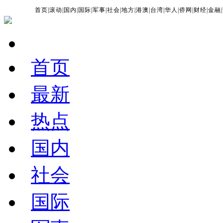
首页
|
滚动
|
国内
|
国际
|
军事
|
社会
|
地方
|
港澳
|
台湾
|
华人
|
侨网
|
财经
|
金融
|
首页
最新
热点
国内
社会
国际