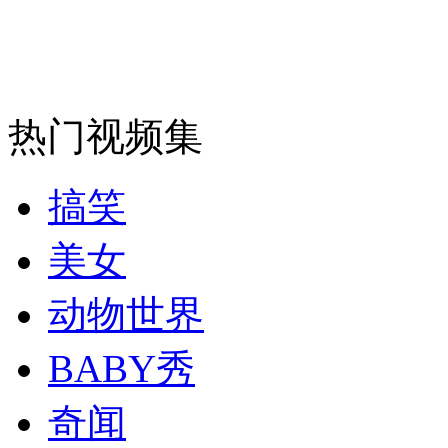
安徽一实载49人客车翻车
热门视频集
搞笑
走！跟着总书记去植树
美女
消防员救轻生者
花炮节热闹非凡
减压"枕头大战"
动物世界
BABY秀
纽约上演“枕头大战”
奇闻