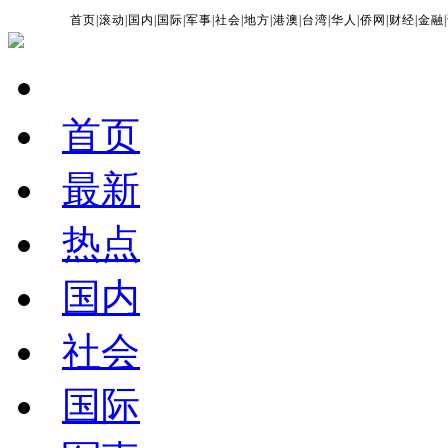
首页
|
滚动
|
国内
|
国际
|
军事
|
社会
|
地方
|
港澳
|
台湾
|
华人
|
侨网
|
财经
|
金融
|
首页
最新
热点
国内
社会
国际