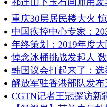
祁连山下玉石画师用废
重庆30层居民楼大火
中国疾控中心专家：203
年终策划：2019年度大陆
悼念冰桶挑战发起人 数百
韩国议会打起来了：选举
解放军驻香港部队发布三
CGTN记者王冠探访新疆