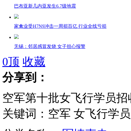
巴布亚新几内亚发生6.7级地震
家禽业受H7N9冲击一周损百亿 行业全线亏损
无锡：邻居感冒发烧 女子担心报警
0
顶
收藏
空军第十批女飞行学员招收工作启动
分享到：
男子接到亡妻电话 原是陪葬手机被盗
空军第十批女飞行学员招
江西母猪产下罕见“双头小猪”
关键词：空军 女飞行学员
小学生拾金不昧被称赞 为再受表扬旷课捡钱包