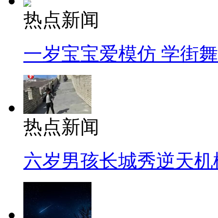
热点新闻
一岁宝宝爱模仿 学街
热点新闻
六岁男孩长城秀逆天机