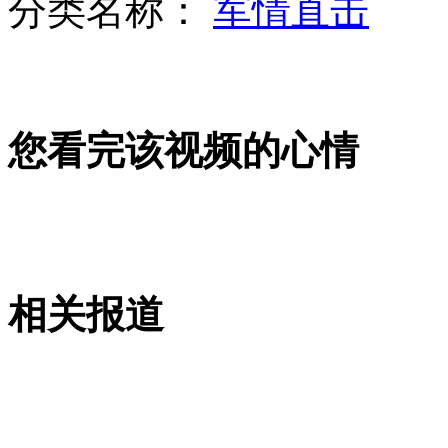
分类名称：
军情直击
浙江原省长退休在博物馆当义务讲解员引热评
山西运城恶犬咬伤多人 警民合力深夜将其击毙
您看完该视频的心情
女孩北京地铁殴打老人 痛下狠手拳打脚踢
无痛分娩是否安全 医生回应
相关报道
外交部：反对强权政治霸凌主义
外交部：有关国家言论片面不公正