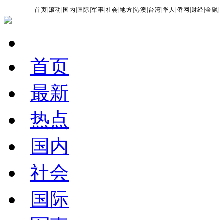
首页
|
滚动
|
国内
|
国际
|
军事
|
社会
|
地方
|
港澳
|
台湾
|
华人
|
侨网
|
财经
|
金融
|
首页
最新
热点
国内
社会
国际