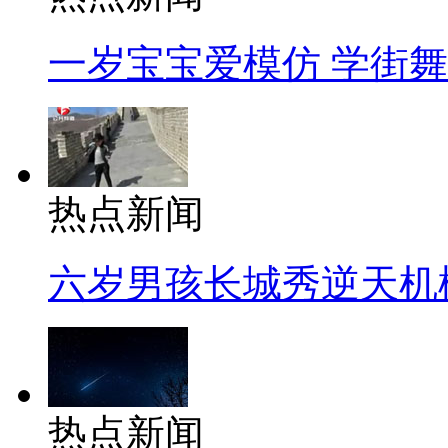
一岁宝宝爱模仿 学街
热点新闻
六岁男孩长城秀逆天机
热点新闻