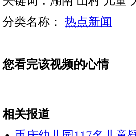
关键词：湖南 山村 儿童 
分类名称：
热点新闻
印尼客机迫降入海 108名乘客与机组人员全部获救
您看完该视频的心情
朝鲜决定新设原子能工业省
巴布亚新几内亚发生6.7级地震
相关报道
山西运城恶犬咬伤多人 警民合力深夜将其击毙
重庆幼儿园117名儿童