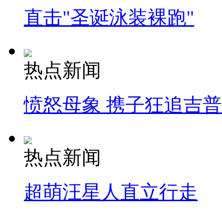
直击"圣诞泳装裸跑"
热点新闻
愤怒母象 携子狂追吉
热点新闻
超萌汪星人直立行走