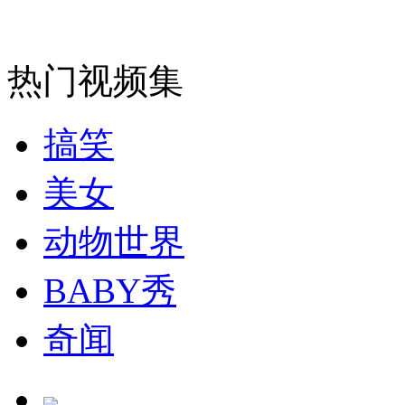
走！跟着总书记去植树
消防员救轻生者
花炮节热闹非凡
减压"枕头大战"
热门视频集
搞笑
纽约上演“枕头大战”
美女
动物世界
司机酒驾遇交警 急速倒车逃窜
BABY秀
奇闻