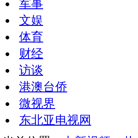
军事
文娱
体育
财经
访谈
港澳台侨
微视界
东北亚电视网