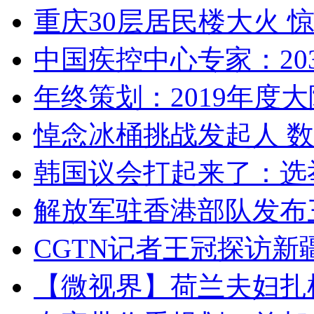
重庆30层居民楼大火
中国疾控中心专家：203
年终策划：2019年度大陆
悼念冰桶挑战发起人 数百
韩国议会打起来了：选举
解放军驻香港部队发布三
CGTN记者王冠探访新疆
【微视界】荷兰夫妇扎根青