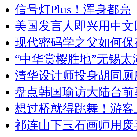
信号灯Plus！浑身都亮
美国发言人即兴用中文
现代密码学之父如何保
“中华赏樱胜地”无锡
清华设计师投身胡同厕
盘点韩国瑜访大陆台前
想过桥就得跳舞！游客
祁连山下玉石画师用废