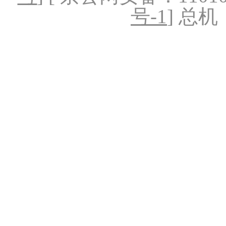
号-1
] 总机：