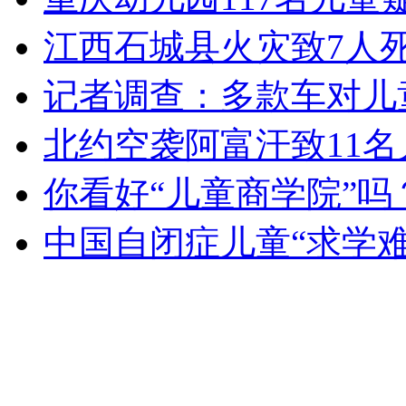
女孩北京地铁殴打老人 痛下狠手拳打脚踢
江西石城县火灾致7人死
记者调查：多款车对儿
无痛分娩是否安全 医生回应
北约空袭阿富汗致11
外交部：反对强权政治霸凌主义
你看好“儿童商学院”吗
外交部：有关国家言论片面不公正
中国自闭症儿童“求学
安徽一实载49人客车翻车