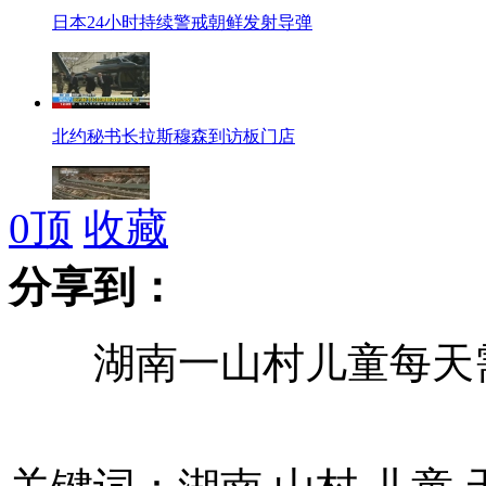
日本24小时持续警戒朝鲜发射导弹
北约秘书长拉斯穆森到访板门店
0
顶
收藏
北京H7N9患者家庭活鸡购自天津
分享到：
湖南一山村儿童每天需
河南确诊2例人感染H7N9禽流感
日本监测朝导弹多次自摆乌龙