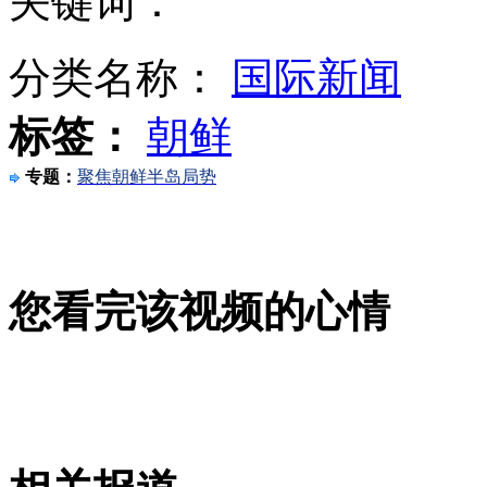
关键词：
浙江原省长退休在博物馆当义务讲解员引热评
分类名称：
国际新闻
标签：
朝鲜
山西运城恶犬咬伤多人 警民合力深夜将其击毙
专题：
聚焦朝鲜半岛局势
女孩北京地铁殴打老人 痛下狠手拳打脚踢
您看完该视频的心情
无痛分娩是否安全 医生回应
外交部：反对强权政治霸凌主义
外交部：有关国家言论片面不公正