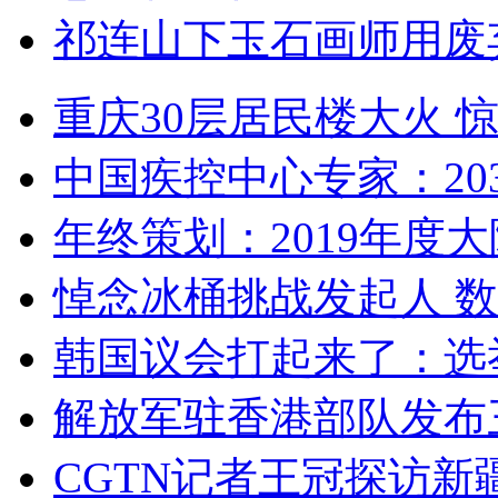
祁连山下玉石画师用废
重庆30层居民楼大火
中国疾控中心专家：203
年终策划：2019年度大陆
悼念冰桶挑战发起人 数百
韩国议会打起来了：选举
解放军驻香港部队发布三
CGTN记者王冠探访新疆