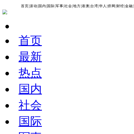
首页
|
滚动
|
国内
|
国际
|
军事
|
社会
|
地方
|
港澳
|
台湾
|
华人
|
侨网
|
财经
|
金融
|
首页
最新
热点
国内
社会
国际