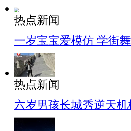
热点新闻
一岁宝宝爱模仿 学街
热点新闻
六岁男孩长城秀逆天机