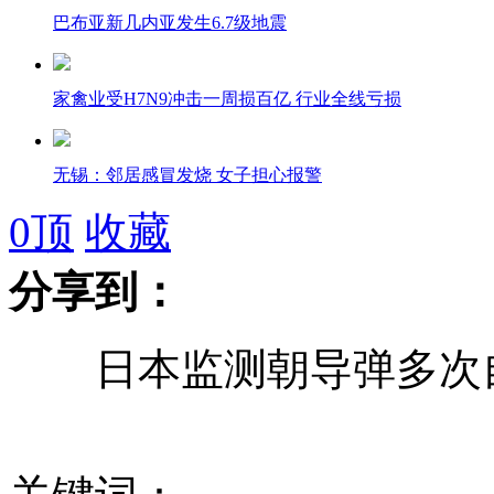
巴布亚新几内亚发生6.7级地震
家禽业受H7N9冲击一周损百亿 行业全线亏损
无锡：邻居感冒发烧 女子担心报警
0
顶
收藏
空军第十批女飞行学员招收工作启动
分享到：
男子接到亡妻电话 原是陪葬手机被盗
日本监测朝导弹多次
江西母猪产下罕见“双头小猪”
小学生拾金不昧被称赞 为再受表扬旷课捡钱包