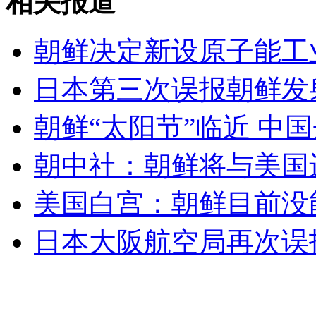
相关报道
朝鲜决定新设原子能工
安徽一实载49人客车翻车
日本第三次误报朝鲜发
朝鲜“太阳节”临近 中
走！跟着总书记去植树
朝中社：朝鲜将与美国
消防员救轻生者
花炮节热闹非凡
减压"枕头大战"
美国白宫：朝鲜目前没
日本大阪航空局再次误
纽约上演“枕头大战”