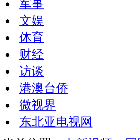
军事
文娱
体育
财经
访谈
港澳台侨
微视界
东北亚电视网